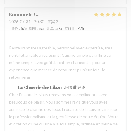
Emanuele
C
2026-07-31
- 20:30 - 来宾 2
服务
:
5
/5
氛围
:
5
/5
菜单
:
5
/5
质价比
:
4
/5
Restaurant tres agreable, personnel avec expertise, tres
gentil et amable avec esprit! Cuisine simple et raffiné au
même temps, avec goût. Location charmante, pour un
experience que merece de retourner plusieur fois. Je
retournerai
La Closerie des Lilas
已回复此评论
Cher Emanuele, Nous recevons vos compliments avec
beaucoup de plaisir. Nous sommes ravis que vous ayez
apprécié le charme des lieux, la qualité de la cuisine ainsi que
le professionnalisme et la gentillesse de notre équipe. Votre
évocation d’une cuisine à la fois simple, raffinée et pleine de