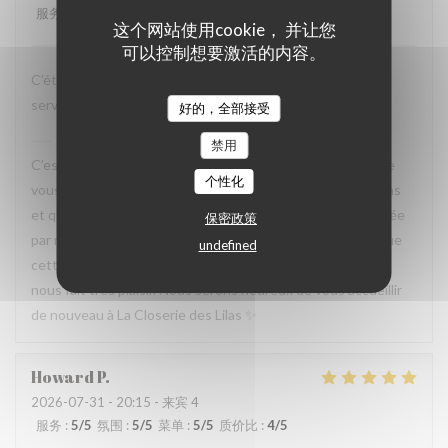
服务
:
5
/5
氛围
:
5
/5
菜单
:
5
/5
质价比
:
4
/5
这个网站使用cookie， 并让您
可以控制想要激活的内容。
C'était très bien passé et mes amis sont ravis d'avoir les
services attentionnés et les plats savoureux.
好的，全部接受
La Closerie des Lilas
已回复此评论
禁用
C’est un plaisir de lire votre retour. Nous sommes ravis que
个性化
vous ayez passé un agréable moment à La Closerie des Lilas
et que vos amis aient également apprécié l’attention portée
保密政策
par notre équipe ainsi que la qualité de la cuisine. Savoir que
undefined
cette expérience a contribué à la réussite de votre repas
nous fait très plaisir. Nous serons heureux de vous accueillir
de nouveau à La Closerie des Lilas ✨
Howard
P
2026-07-31
- 20:15 - 来宾 4
服务
:
5
/5
氛围
:
5
/5
菜单
:
5
/5
质价比
:
4
/5