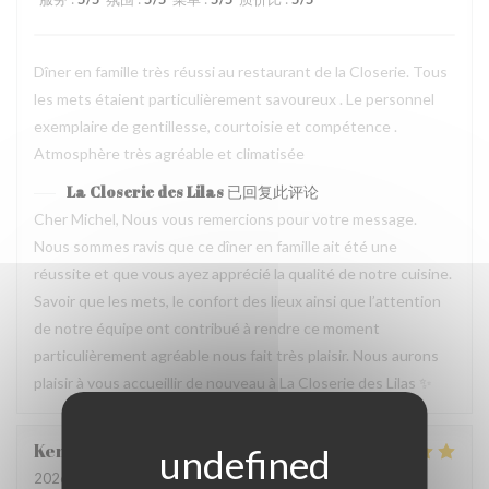
Dîner en famille très réussi au restaurant de la Closerie. Tous
les mets étaient particulièrement savoureux . Le personnel
exemplaire de gentillesse, courtoisie et compétence .
Atmosphère très agréable et climatisée
La Closerie des Lilas
已回复此评论
Cher Michel, Nous vous remercions pour votre message.
Nous sommes ravis que ce dîner en famille ait été une
réussite et que vous ayez apprécié la qualité de notre cuisine.
Savoir que les mets, le confort des lieux ainsi que l’attention
de notre équipe ont contribué à rendre ce moment
particulièrement agréable nous fait très plaisir. Nous aurons
plaisir à vous accueillir de nouveau à La Closerie des Lilas ✨
Kemei
X
2026-07-31
- 12:45 - 来宾 5