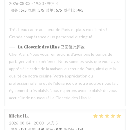
2026-08-03
- 19:30 - 来宾 3
服务
:
5
/5
氛围
:
5
/5
菜单
:
5
/5
质价比
:
4
/5
Très beau cadre au coeur de Paris et plats excellents !
Grande compétence d'un personnel distingué.
La Closerie des Lilas
已回复此评论
Cher Alain, Nous vous remercions d’avoir pris le temps de
partager votre expérience. Nous sommes ravis que vous ayez
apprécié le cadre de la maison, au cœur de Paris, ainsi que la
qualité de notre cuisine. Votre appréciation du
professionnalisme et de l’élégance de notre équipe nous fait
également très plaisir. Nous espérons avoir le plaisir de vous
accueillir de nouveau à La Closerie des Lilas ✨
Michel
L
2026-08-04
- 20:00 - 来宾 5
服务
:
5
/5
氛围
:
5
/5
菜单
:
5
/5
质价比
:
5
/5