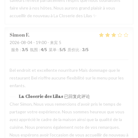
saveurs reflète parfaitement l’esprit que nous souhaitons
faire vivre à nos hôtes. Nous aurons grand plaisir à vous
accueillir de nouveau à La Closerie des Lilas ✨
Simon
F
2026-08-04
- 19:00 - 来宾 5
服务
:
3
/5
氛围
:
4
/5
菜单
:
5
/5
质价比
:
3
/5
Bel endroit et excellente nourriture Mais dommage que le
restaurant Bel n’offre aucune flexibilité sur le menu pour les
enfants.
La Closerie des Lilas
已回复此评论
Cher Simon, Nous vous remercions d’avoir pris le temps de
partager votre expérience. Nous sommes heureux que vous
ayez apprécié le cadre de la maison ainsi que la qualité de la
cuisine. Nous prenons également note de vos remarques.
Nous espérons avoir l’occasion de vous accueillir de nouveau à