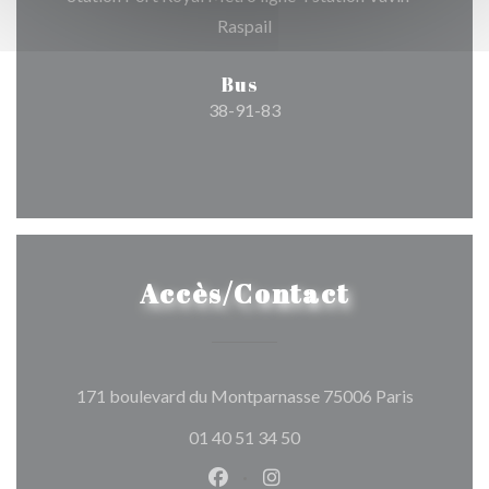
Raspail
Bus
38-91-83
Accès/Contact
((ouvre un
171 boulevard du Montparnasse 75006 Paris
01 40 51 34 50