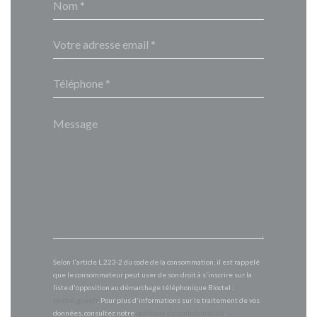
Selon l'article L.223-2 du code de la consommation, il est rappelé
que le consommateur peut user de son droit à s'inscrire sur la
liste d'opposition au démarchage téléphonique Bloctel :
bloctel.gouv.fr
. Pour plus d'informations sur le traitement de vos
données, consultez notre
politique de confidentialité
.