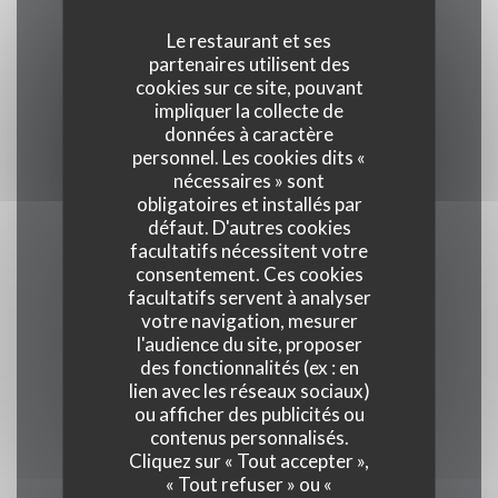
Le restaurant et ses
partenaires utilisent des
Cuisine
cookies sur ce site, pouvant
Traditionnel, Produits frais, Terroir
impliquer la collecte de
données à caractère
personnel. Les cookies dits «
Type de restaurant
nécessaires » sont
Restaurant Gastronomique
obligatoires et installés par
défaut. D'autres cookies
facultatifs nécessitent votre
Services
consentement. Ces cookies
Veranda, Wifi, Climatisation, Service voiturier,
facultatifs servent à analyser
votre navigation, mesurer
Accès aux personnes à mobilité réduite
l'audience du site, proposer
des fonctionnalités (ex : en
Moyens de paiement
lien avec les réseaux sociaux)
ou afficher des publicités ou
Union Pay , Espèces, Visa, American Express
contenus personnalisés.
Cliquez sur « Tout accepter »,
« Tout refuser » ou «