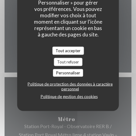
Personnaliser » pour gérer
vos préférences. Vous pouvez
Horaires
modifier vos choix à tout
moment en cliquant sur l'icône
représentant un cookie en bas
à gauche des pages du site.
Lun
-
Dim
Tout accepter
12h00 - 00h00
Tout refuser
Personnaliser
Politique de protection des données à caractère
personnel
Accès
Politique de gestion des cookies
Métro
Station Port-Royal - Observatoire RER B /
Station Port Royal Métro ligne 4 station Vavin –