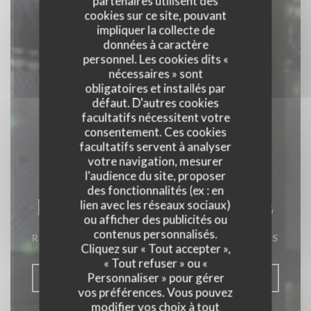
partenaires utilisent des
cookies sur ce site, pouvant
impliquer la collecte de
données à caractère
personnel. Les cookies dits «
nécessaires » sont
obligatoires et installés par
défaut. D'autres cookies
facultatifs nécessitent votre
consentement. Ces cookies
facultatifs servent à analyser
votre navigation, mesurer
l'audience du site, proposer
des fonctionnalités (ex : en
La Closerie des Lilas
lien avec les réseaux sociaux)
ou afficher des publicités ou
contenus personnalisés.
RESTAURANT GASTRONOMIQUE
|
PARIS
Cliquez sur « Tout accepter »,
« Tout refuser » ou «
Personnaliser » pour gérer
RÉSERVER
vos préférences. Vous pouvez
modifier vos choix à tout