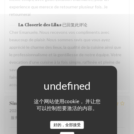
experience que merece de retourner plusieur fois. Je
retournerai
La Closerie des Lilas
已回复此评论
Cher Emanuele, Nous recevons vos compliments avec
beaucoup de plaisir. Nous sommes ravis que vous ayez
apprécié le charme des lieux, la qualité de la cuisine ainsi que
le professionnalisme et la gentillesse de notre équipe. Votre
évocation d’une cuisine à la fois simple, raffinée et pleine de
saveurs reflète parfaitement l’esprit que nous souhaitons
faire vivre à nos hôtes. Nous aurons grand plaisir à vous
accueillir de nouveau à La Closerie des Lilas ✨
这个网站使用cookie， 并让您
Simon
F
可以控制想要激活的内容。
2026-08-04
- 19:00 - 来宾 5
服务
:
3
/5
氛围
:
4
/5
菜单
:
5
/5
质价比
:
3
/5
好的，全部接受