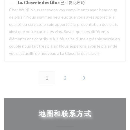
La Closerie des Lilas
已回复此评论
Cher Wajdi, Nous recevons vos compliments avec beaucoup
de plaisir. Nous sommes heureux que vous ayez apprécié la
qualité du service, le soin apporté à la présentation des plats
ainsi que notre carte des vins. Savoir que ces différents
éléments ont contribué à la réussite d’une agréable soirée en
couple nous fait très plaisir. Nous espérons avoir le plaisir de
vous accueillir de nouveau à La Closerie des Lilas ✨
1
2
3
地图和联系方式