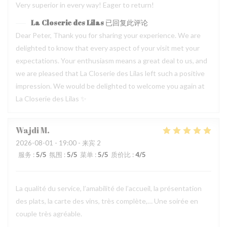
Very superior in every way! Eager to return!
La Closerie des Lilas
已回复此评论
Dear Peter, Thank you for sharing your experience. We are
delighted to know that every aspect of your visit met your
expectations. Your enthusiasm means a great deal to us, and
we are pleased that La Closerie des Lilas left such a positive
impression. We would be delighted to welcome you again at
La Closerie des Lilas ✨
Wajdi
M
2026-08-01
- 19:00 - 来宾 2
服务
:
5
/5
氛围
:
5
/5
菜单
:
5
/5
质价比
:
4
/5
La qualité du service, l’amabilité de l’accueil, la présentation
des plats, la carte des vins, très complète,… Une soirée en
couple très agréable.