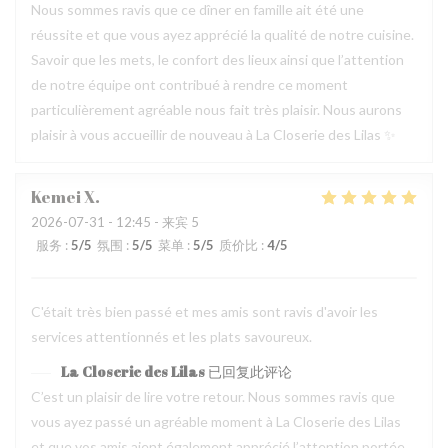
Nous sommes ravis que ce dîner en famille ait été une
réussite et que vous ayez apprécié la qualité de notre cuisine.
Savoir que les mets, le confort des lieux ainsi que l’attention
de notre équipe ont contribué à rendre ce moment
particulièrement agréable nous fait très plaisir. Nous aurons
plaisir à vous accueillir de nouveau à La Closerie des Lilas ✨
Kemei
X
2026-07-31
- 12:45 - 来宾 5
服务
:
5
/5
氛围
:
5
/5
菜单
:
5
/5
质价比
:
4
/5
C'était très bien passé et mes amis sont ravis d'avoir les
services attentionnés et les plats savoureux.
La Closerie des Lilas
已回复此评论
C’est un plaisir de lire votre retour. Nous sommes ravis que
vous ayez passé un agréable moment à La Closerie des Lilas
et que vos amis aient également apprécié l’attention portée