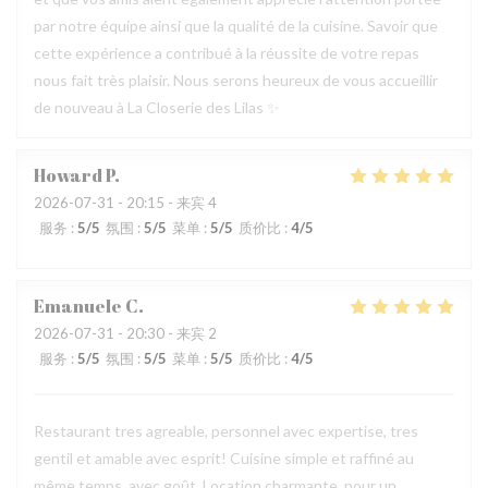
par notre équipe ainsi que la qualité de la cuisine. Savoir que
cette expérience a contribué à la réussite de votre repas
nous fait très plaisir. Nous serons heureux de vous accueillir
de nouveau à La Closerie des Lilas ✨
Howard
P
2026-07-31
- 20:15 - 来宾 4
服务
:
5
/5
氛围
:
5
/5
菜单
:
5
/5
质价比
:
4
/5
Emanuele
C
2026-07-31
- 20:30 - 来宾 2
服务
:
5
/5
氛围
:
5
/5
菜单
:
5
/5
质价比
:
4
/5
Restaurant tres agreable, personnel avec expertise, tres
gentil et amable avec esprit! Cuisine simple et raffiné au
même temps, avec goût. Location charmante, pour un