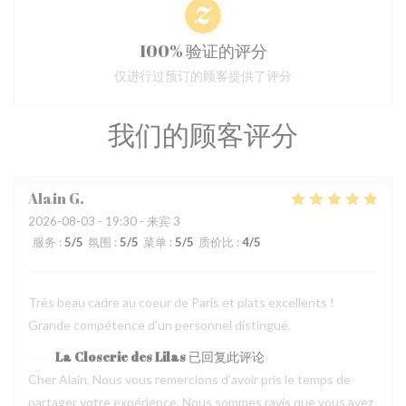
100% 验证的评分
仅进行过预订的顾客提供了评分
我们的顾客评分
Alain
G
2026-08-03
- 19:30 - 来宾 3
服务
:
5
/5
氛围
:
5
/5
菜单
:
5
/5
质价比
:
4
/5
Très beau cadre au coeur de Paris et plats excellents !
Grande compétence d'un personnel distingué.
La Closerie des Lilas
已回复此评论
Cher Alain, Nous vous remercions d’avoir pris le temps de
partager votre expérience. Nous sommes ravis que vous ayez