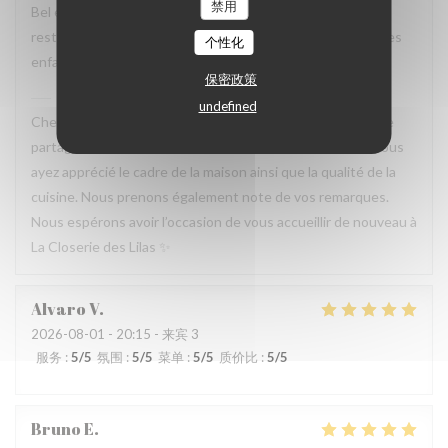
禁用
Bel endroit et excellente nourriture Mais dommage que le
restaurant Bel n’offre aucune flexibilité sur le menu pour les
个性化
enfants.
保密政策
La Closerie des Lilas
已回复此评论
undefined
Cher Simon, Nous vous remercions d’avoir pris le temps de
partager votre expérience. Nous sommes heureux que vous
ayez apprécié le cadre de la maison ainsi que la qualité de la
cuisine. Nous prenons également note de vos remarques.
Nous espérons avoir l’occasion de vous accueillir de nouveau à
La Closerie des Lilas ✨
Alvaro
V
2026-08-01
- 20:15 - 来宾 3
服务
:
5
/5
氛围
:
5
/5
菜单
:
5
/5
质价比
:
5
/5
Bruno
E