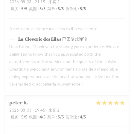
2026-08-03
- 21:15 - 来宾 2
服务
:
5
/5
氛围
:
5
/5
菜单
:
5
/5
质价比
:
5
/5
Attenzione al cliente massima e cibo eccellente
La Closerie des Lilas
已回复此评论
Dear Bruno, Thank you for sharing your experience. We are
delighted to know that you appreciated both the
attentiveness of the service and the quality of the cuisine.
Creating a welcoming environment alongside a memorable
dining experience is at the heart of what we strive to offer.
Saremo lieti di accoglierla nuovamente ✨
peter
K
2026-08-03
- 19:45 - 来宾 2
服务
:
5
/5
氛围
:
4
/5
菜单
:
5
/5
质价比
:
4
/5