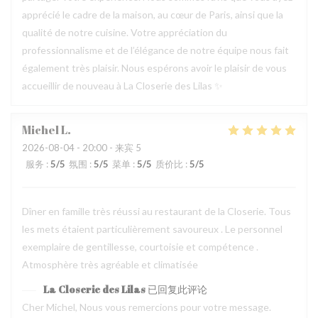
apprécié le cadre de la maison, au cœur de Paris, ainsi que la
qualité de notre cuisine. Votre appréciation du
professionnalisme et de l’élégance de notre équipe nous fait
également très plaisir. Nous espérons avoir le plaisir de vous
accueillir de nouveau à La Closerie des Lilas ✨
Michel
L
2026-08-04
- 20:00 - 来宾 5
服务
:
5
/5
氛围
:
5
/5
菜单
:
5
/5
质价比
:
5
/5
Dîner en famille très réussi au restaurant de la Closerie. Tous
les mets étaient particulièrement savoureux . Le personnel
exemplaire de gentillesse, courtoisie et compétence .
Atmosphère très agréable et climatisée
La Closerie des Lilas
已回复此评论
Cher Michel, Nous vous remercions pour votre message.