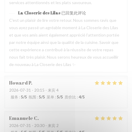
services attentionnés et les plats savoureux.
La Closerie des Lilas
已回复此评论
C’est un plaisir de lire votre retour. Nous sommes ravis que
vous ayez passé un agréable moment à La Closerie des Lilas
et que vos amis aient également apprécié l’attention portée
par notre équipe ainsi que la qualité de la cuisine. Savoir que
cette expérience a contribué à la réussite de votre repas
nous fait très plaisir. Nous serons heureux de vous accueillir
de nouveau à La Closerie des Lilas ✨
Howard
P
2026-07-31
- 20:15 - 来宾 4
服务
:
5
/5
氛围
:
5
/5
菜单
:
5
/5
质价比
:
4
/5
Emanuele
C
2026-07-31
- 20:30 - 来宾 2