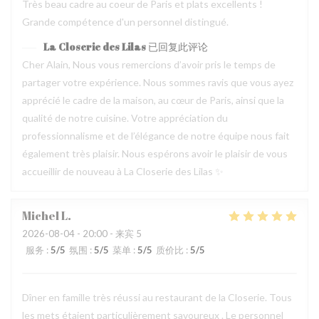
Très beau cadre au coeur de Paris et plats excellents !
Grande compétence d'un personnel distingué.
La Closerie des Lilas
已回复此评论
Cher Alain, Nous vous remercions d’avoir pris le temps de
partager votre expérience. Nous sommes ravis que vous ayez
apprécié le cadre de la maison, au cœur de Paris, ainsi que la
qualité de notre cuisine. Votre appréciation du
professionnalisme et de l’élégance de notre équipe nous fait
également très plaisir. Nous espérons avoir le plaisir de vous
accueillir de nouveau à La Closerie des Lilas ✨
Michel
L
2026-08-04
- 20:00 - 来宾 5
服务
:
5
/5
氛围
:
5
/5
菜单
:
5
/5
质价比
:
5
/5
Dîner en famille très réussi au restaurant de la Closerie. Tous
les mets étaient particulièrement savoureux . Le personnel