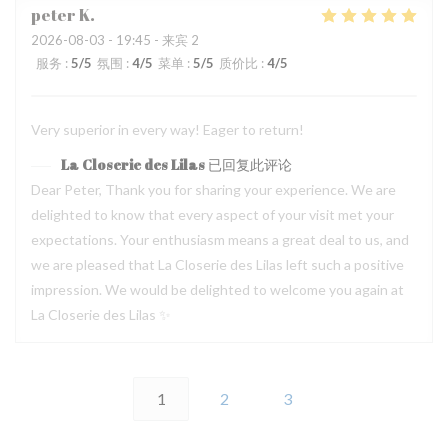
peter
K
2026-08-03
- 19:45 - 来宾 2
服务
:
5
/5
氛围
:
4
/5
菜单
:
5
/5
质价比
:
4
/5
Very superior in every way! Eager to return!
La Closerie des Lilas
已回复此评论
Dear Peter, Thank you for sharing your experience. We are
delighted to know that every aspect of your visit met your
expectations. Your enthusiasm means a great deal to us, and
we are pleased that La Closerie des Lilas left such a positive
impression. We would be delighted to welcome you again at
La Closerie des Lilas ✨
1
2
3