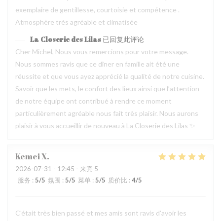
exemplaire de gentillesse, courtoisie et compétence .
Atmosphère très agréable et climatisée
La Closerie des Lilas
已回复此评论
Cher Michel, Nous vous remercions pour votre message.
Nous sommes ravis que ce dîner en famille ait été une
réussite et que vous ayez apprécié la qualité de notre cuisine.
Savoir que les mets, le confort des lieux ainsi que l’attention
de notre équipe ont contribué à rendre ce moment
particulièrement agréable nous fait très plaisir. Nous aurons
plaisir à vous accueillir de nouveau à La Closerie des Lilas ✨
Kemei
X
2026-07-31
- 12:45 - 来宾 5
服务
:
5
/5
氛围
:
5
/5
菜单
:
5
/5
质价比
:
4
/5
C'était très bien passé et mes amis sont ravis d'avoir les