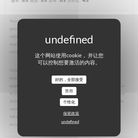
服务
:
5
/5
氛围
:
5
/5
菜单
:
5
/5
质价比
:
4
/5
Restaurant tres agreable, personnel avec expertise, tres
gentil et amable avec esprit! Cuisine simple et raffiné au
même temps, avec goût. Location charmante, pour un
experience que merece de retourner plusieur fois. Je
retournerai
这个网站使用cookie， 并让您
可以控制想要激活的内容。
La Closerie des Lilas
已回复此评论
Cher Emanuele, Nous recevons vos compliments avec
beaucoup de plaisir. Nous sommes ravis que vous ayez
好的，全部接受
apprécié le charme des lieux, la qualité de la cuisine ainsi que
禁用
le professionnalisme et la gentillesse de notre équipe. Votre
évocation d’une cuisine à la fois simple, raffinée et pleine de
个性化
saveurs reflète parfaitement l’esprit que nous souhaitons
保密政策
faire vivre à nos hôtes. Nous aurons grand plaisir à vous
undefined
accueillir de nouveau à La Closerie des Lilas ✨