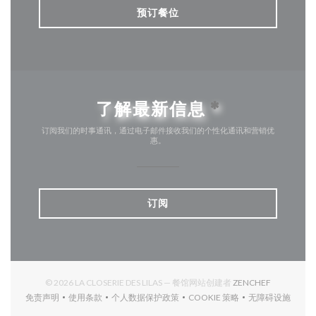
预订餐位
了解最新信息
*
订阅我们的时事通讯，通过电子邮件接收我们的个性化通讯和营销优
惠。
订阅
((在新窗口中
© 2026 LA CLOSERIE DES LILAS — 餐馆网站创建者
ZENCHEF
免责声明
使用条款
个人数据保护政策
COOKIE 策略
无障碍设施
((在新窗口中打开))
((在新窗口中打开))
((在新窗口中打开))
((在新窗口中打开))
((在新窗口中