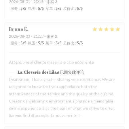
2026-08-01
- 20:15 - 来宾 3
服务
:
5
/5
氛围
:
5
/5
菜单
:
5
/5
质价比
:
5
/5
Bruno
E
2026-08-03
- 21:15 - 来宾 2
服务
:
5
/5
氛围
:
5
/5
菜单
:
5
/5
质价比
:
5
/5
Attenzione al cliente massima e cibo eccellente
La Closerie des Lilas
已回复此评论
Dear Bruno, Thank you for sharing your experience. We are
delighted to know that you appreciated both the
attentiveness of the service and the quality of the cuisine.
Creating a welcoming environment alongside a memorable
dining experience is at the heart of what we strive to offer.
Saremo lieti di accoglierla nuovamente ✨