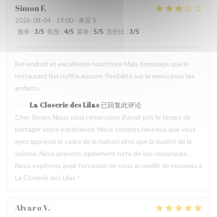
Simon
F
2026-08-04
- 19:00 - 来宾 5
服务
:
3
/5
氛围
:
4
/5
菜单
:
5
/5
质价比
:
3
/5
Bel endroit et excellente nourriture Mais dommage que le
restaurant Bel n’offre aucune flexibilité sur le menu pour les
enfants.
La Closerie des Lilas
已回复此评论
Cher Simon, Nous vous remercions d’avoir pris le temps de
partager votre expérience. Nous sommes heureux que vous
ayez apprécié le cadre de la maison ainsi que la qualité de la
cuisine. Nous prenons également note de vos remarques.
Nous espérons avoir l’occasion de vous accueillir de nouveau à
La Closerie des Lilas ✨
Alvaro
V