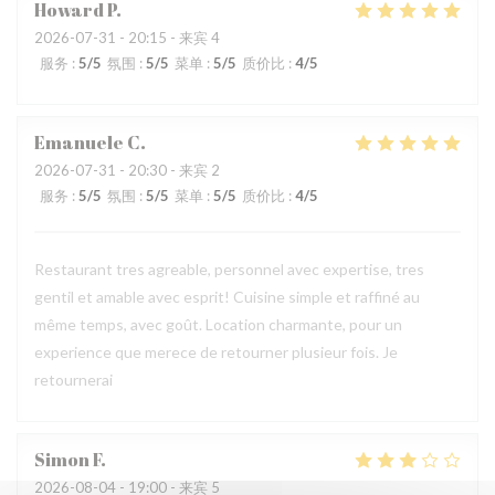
Howard
P
2026-07-31
- 20:15 - 来宾 4
服务
:
5
/5
氛围
:
5
/5
菜单
:
5
/5
质价比
:
4
/5
Emanuele
C
2026-07-31
- 20:30 - 来宾 2
服务
:
5
/5
氛围
:
5
/5
菜单
:
5
/5
质价比
:
4
/5
Restaurant tres agreable, personnel avec expertise, tres
gentil et amable avec esprit! Cuisine simple et raffiné au
même temps, avec goût. Location charmante, pour un
experience que merece de retourner plusieur fois. Je
retournerai
Simon
F
2026-08-04
- 19:00 - 来宾 5