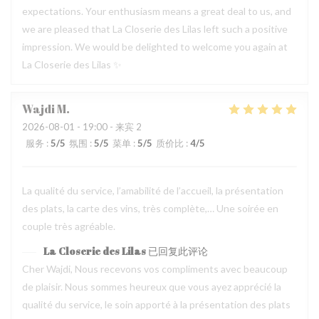
expectations. Your enthusiasm means a great deal to us, and
we are pleased that La Closerie des Lilas left such a positive
impression. We would be delighted to welcome you again at
La Closerie des Lilas ✨
Wajdi
M
2026-08-01
- 19:00 - 来宾 2
服务
:
5
/5
氛围
:
5
/5
菜单
:
5
/5
质价比
:
4
/5
La qualité du service, l’amabilité de l’accueil, la présentation
des plats, la carte des vins, très complète,… Une soirée en
couple très agréable.
La Closerie des Lilas
已回复此评论
Cher Wajdi, Nous recevons vos compliments avec beaucoup
de plaisir. Nous sommes heureux que vous ayez apprécié la
qualité du service, le soin apporté à la présentation des plats