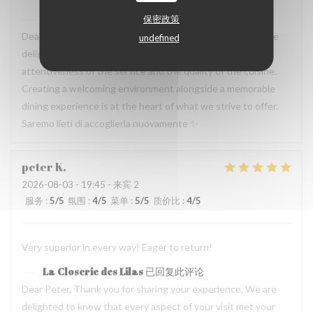
La Closerie des Lilas
已回复此评论
保密政策
Dear Bruno, Thank you for sharing your experience. We are
undefined
delighted to know that you appreciated both the
attentiveness of the service and the quality of the cuisine.
Creating a welcoming environment alongside a memorable
dining experience is at the heart of what we strive to offer.
Saremo lieti di accoglierla nuovamente ✨
peter
K
2026-08-03
- 19:45 - 来宾 2
服务
:
5
/5
氛围
:
4
/5
菜单
:
5
/5
质价比
:
4
/5
Very superior in every way! Eager to return!
La Closerie des Lilas
已回复此评论
Dear Peter, Thank you for sharing your experience. We are
delighted to know that every aspect of your visit met your