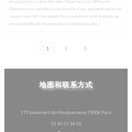
ainsi que notre carte des vins. Savoir que ces différents
éléments ont contribué à la réussite d’une agréable soirée en
couple nous fait très plaisir. Nous espérons avoir le plaisir de
vous accueillir de nouveau à La Closerie des Lilas ✨
1
2
3
地图和联系方式
((在新窗
171 boulevard du Montparnasse 75006 Paris
01 40 51 34 50