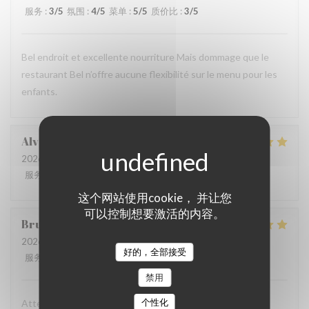
服务
:
3
/5
氛围
:
4
/5
菜单
:
5
/5
质价比
:
3
/5
Bel endroit et excellente nourriture Mais dommage que le
restaurant Bel n’offre aucune flexibilité sur le menu pour les
enfants.
Alvaro
V
2026-08-01
- 20:15 - 来宾 3
服务
:
5
/5
氛围
:
5
/5
菜单
:
5
/5
质价比
:
5
/5
这个网站使用cookie， 并让您
可以控制想要激活的内容。
Bruno
E
2026-08-03
- 21:15 - 来宾 2
好的，全部接受
服务
:
5
/5
氛围
:
5
/5
菜单
:
5
/5
质价比
:
5
/5
禁用
个性化
Attenzione al cliente massima e cibo eccellente