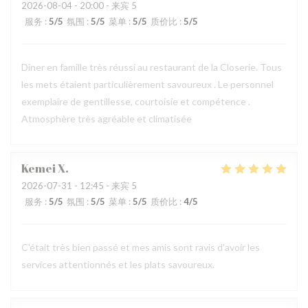
2026-08-04
- 20:00 - 来宾 5
服务
:
5
/5
氛围
:
5
/5
菜单
:
5
/5
质价比
:
5
/5
Dîner en famille très réussi au restaurant de la Closerie. Tous
les mets étaient particulièrement savoureux . Le personnel
exemplaire de gentillesse, courtoisie et compétence .
Atmosphère très agréable et climatisée
Kemei
X
2026-07-31
- 12:45 - 来宾 5
服务
:
5
/5
氛围
:
5
/5
菜单
:
5
/5
质价比
:
4
/5
C'était très bien passé et mes amis sont ravis d'avoir les
services attentionnés et les plats savoureux.