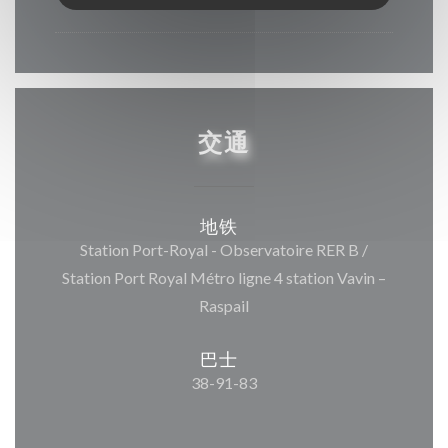
12:00 - 00:00
交通
地铁
Station Port-Royal - Observatoire RER B /
Station Port Royal Métro ligne 4 station Vavin –
Raspail
巴士
38-91-83