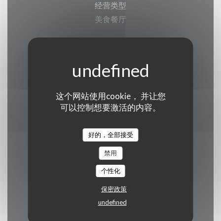
经营类型
美食餐厅
服务
阳台, 无线上网, 空调, , 残疾人通道
支付方式
这个网站使用cookie， 并让您
银联, 现金, 签证, 美国运通
可以控制想要激活的内容。
好的，全部接受
禁用
营业时间
个性化
保密政策
undefined
星
-
星