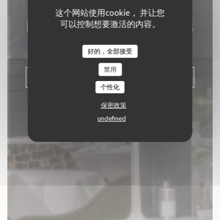
这个网站使用cookie， 并让您
La Closerie des Lilas
可以控制想要激活的内容。
美食餐厅
|
PARIS
好的，全部接受
禁用
预订餐位
个性化
保密政策
undefined