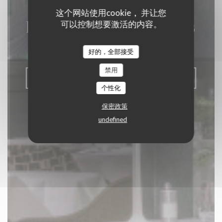
这个网站使用cookie， 并让您
La Closerie des Lilas
可以控制想要激活的内容。
美食餐厅
|
PARIS
好的，全部接受
禁用
预订餐位
个性化
保密政策
undefined