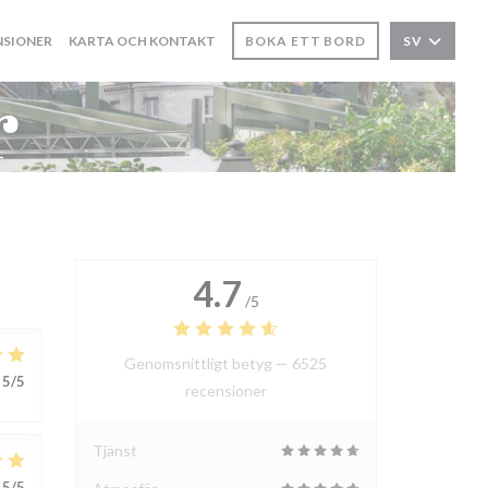
NSIONER
KARTA OCH KONTAKT
BOKA ETT BORD
SV
r
4.7
/5
Genomsnittligt betyg —
6525
5
/5
recensioner
Tjänst
5
/5