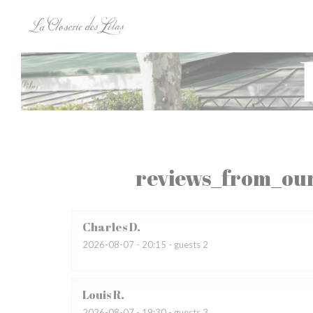
Cookie- hanteringspanel
reviews_from_our
Charles
D
2026-08-07
- 20:15 - guests 2
Louis
R
2026-08-07
- 19:30 - guests 3