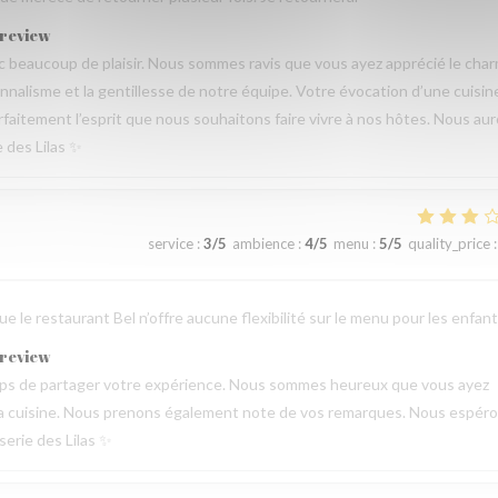
 review
beaucoup de plaisir. Nous sommes ravis que vous ayez apprécié le cha
sionnalisme et la gentillesse de notre équipe. Votre évocation d’une cuisin
parfaitement l’esprit que nous souhaitons faire vivre à nos hôtes. Nous au
e des Lilas ✨
service
:
3
/5
ambience
:
4
/5
menu
:
5
/5
quality_price
:
 le restaurant Bel n’offre aucune flexibilité sur le menu pour les enfant
 review
emps de partager votre expérience. Nous sommes heureux que vous ayez
de la cuisine. Nous prenons également note de vos remarques. Nous espér
serie des Lilas ✨