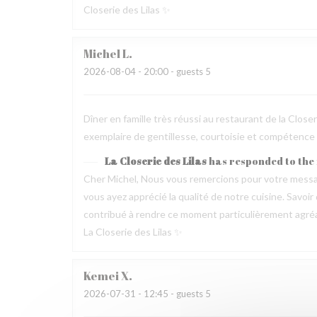
Closerie des Lilas ✨
Michel
L
2026-08-04
- 20:00 - guests 5
Dîner en famille très réussi au restaurant de la Clos
exemplaire de gentillesse, courtoisie et compétence
La Closerie des Lilas
has responded to the
Cher Michel, Nous vous remercions pour votre messag
vous ayez apprécié la qualité de notre cuisine. Savoir
contribué à rendre ce moment particulièrement agréable
La Closerie des Lilas ✨
Kemei
X
2026-07-31
- 12:45 - guests 5