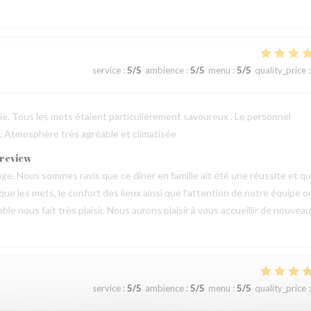
service
:
5
/5
ambience
:
5
/5
menu
:
5
/5
quality_price
:
erie. Tous les mets étaient particulièrement savoureux . Le personnel
 . Atmosphère très agréable et climatisée
 review
e. Nous sommes ravis que ce dîner en famille ait été une réussite et q
 que les mets, le confort des lieux ainsi que l’attention de notre équipe o
 nous fait très plaisir. Nous aurons plaisir à vous accueillir de nouveau
service
:
5
/5
ambience
:
5
/5
menu
:
5
/5
quality_price
: