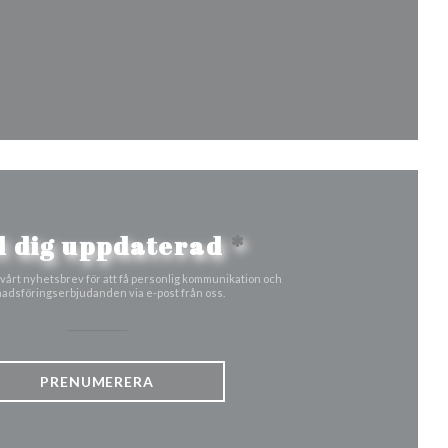
ster))
ytt fönster))
l dig uppdaterad
*
årt nyhetsbrev för att få personlig kommunikation och
adsföringserbjudanden via e-post från oss.
PRENUMERERA