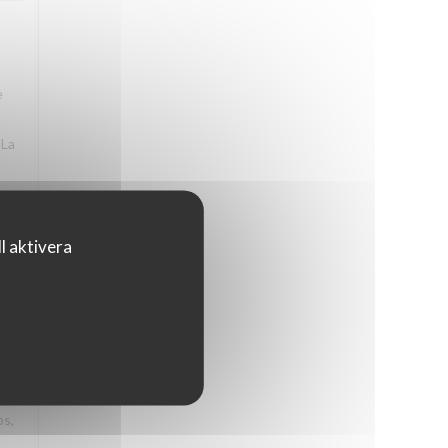
e
 La
l aktivera
4
/5
4
/5
ps,