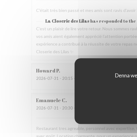
C'était très bien passé et mes amis sont ravis d'avoir
La Closerie des Lilas
has responded to the
C’est un plaisir de lire votre retour. Nous sommes ra
vos amis aient également apprécié l’attention portée p
expérience a contribué à la réussite de votre repas no
Closerie des Lilas ✨
Howard
P
Denna web
2026-07-31
- 20:15 - guests 4
Emanuele
C
2026-07-31
- 20:30 - guests 2
Restaurant tres agreable, personnel avec expertise, 
avec goût. Location charmante, pour un experience qu