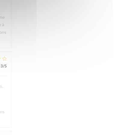
rme
e à
rons
3
/5
s.
ons