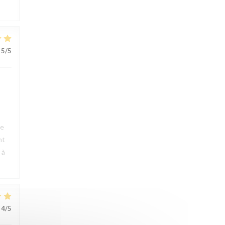
5
/5
ue
nt
 à
4
/5