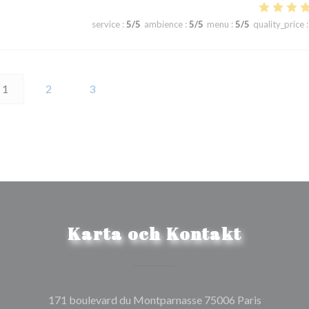
service
:
5
/5
ambience
:
5
/5
menu
:
5
/5
quality_price
:
1
2
3
Karta och Kontakt
((öppnas i 
171 boulevard du Montparnasse 75006 Paris