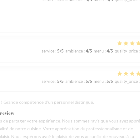
service
:
5
/5
ambience
:
4
/5
menu
:
4
/5
quality_price
:
service
:
5
/5
ambience
:
5
/5
menu
:
5
/5
quality_price
:
ts ! Grande compétence d'un personnel distingué.
 review
mps de partager votre expérience. Nous sommes ravis que vous ayez appré
qualité de notre cuisine. Votre appréciation du professionnalisme et de
aisir. Nous espérons avoir le plaisir de vous accueillir de nouveau à La