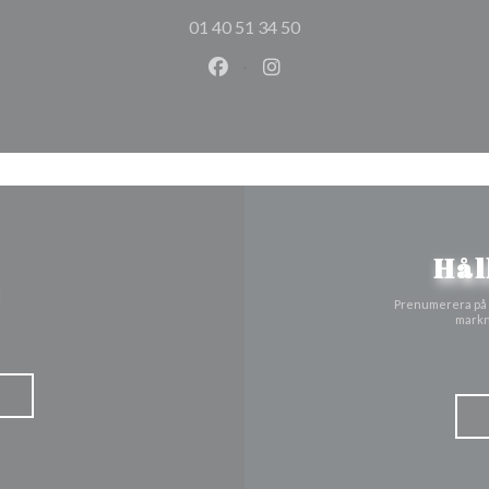
01 40 51 34 50
Facebook ((öppnas i ett nytt fön
Instagram ((öppnas i ett n
Hål
Prenumerera på v
markn