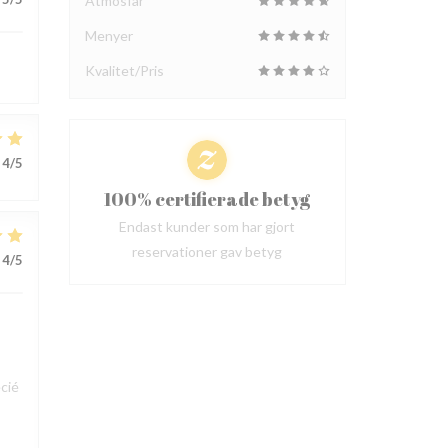
Atmosfär
Menyer
Kvalitet/Pris
4
/5
100% certifierade betyg
Endast kunder som har gjort
reservationer gav betyg
4
/5
cié