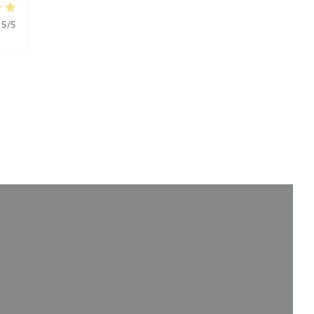
5
/5
ett nytt fönster))