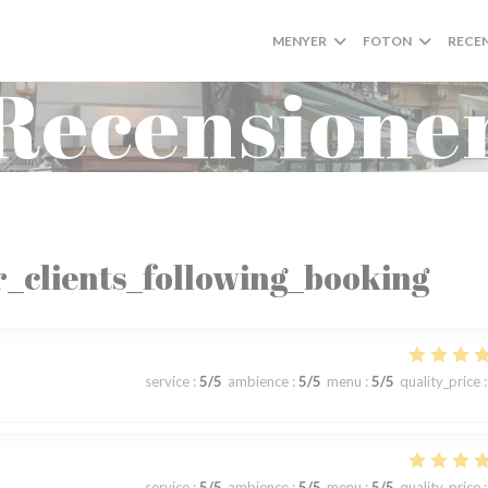
MENYER
FOTON
RECE
Recensione
_clients_following_booking
service
:
5
/5
ambience
:
5
/5
menu
:
5
/5
quality_price
:
service
:
5
/5
ambience
:
5
/5
menu
:
5
/5
quality_price
: