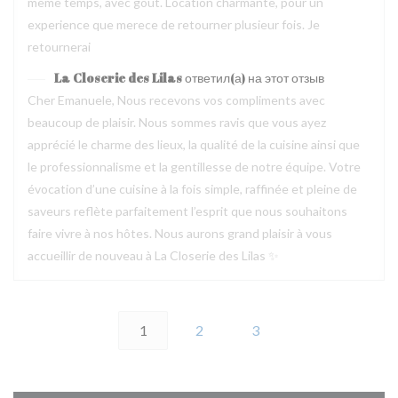
même temps, avec goût. Location charmante, pour un
experience que merece de retourner plusieur fois. Je
retournerai
La Closerie des Lilas
ответил(а) на этот отзыв
Cher Emanuele, Nous recevons vos compliments avec
beaucoup de plaisir. Nous sommes ravis que vous ayez
apprécié le charme des lieux, la qualité de la cuisine ainsi que
le professionnalisme et la gentillesse de notre équipe. Votre
évocation d’une cuisine à la fois simple, raffinée et pleine de
saveurs reflète parfaitement l’esprit que nous souhaitons
faire vivre à nos hôtes. Nous aurons grand plaisir à vous
accueillir de nouveau à La Closerie des Lilas ✨
1
2
3