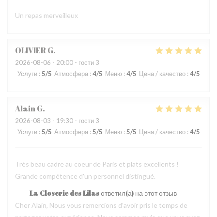
Un repas merveilleux
OLIVIER
G
2026-08-06
- 20:00 - гости 3
Услуги
:
5
/5
Атмосфера
:
4
/5
Меню
:
4
/5
Цена / качество
:
4
/5
Alain
G
2026-08-03
- 19:30 - гости 3
Услуги
:
5
/5
Атмосфера
:
5
/5
Меню
:
5
/5
Цена / качество
:
4
/5
Très beau cadre au coeur de Paris et plats excellents !
Grande compétence d'un personnel distingué.
La Closerie des Lilas
ответил(а) на этот отзыв
Cher Alain, Nous vous remercions d’avoir pris le temps de