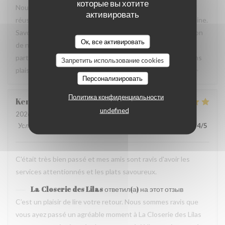
которые вы хотите
Nous sommes ravis que ce dîner en famille ait été une
активировать
réussite et que vous ayez apprécié la qualité de notre cuisine.
Savoir que les mets, le confort des lieux ainsi que l’attention
Ок, все активировать
de notre équipe ont contribué à rendre ce moment
particulièrement agréable nous fait très plaisir. Nous aurons
Запретить использование cookies
plaisir à vous accueillir de nouveau à La Closerie des Lilas ✨
Персонализировать
Политика конфиденциальности
Kemei
X
undefined
2026-07-31
- 12:45 - гости 5
Услуги
:
5
/5
Атмосфера
:
5
/5
Меню
:
5
/5
Цена / качество
:
4
/5
C'était très bien passé et mes amis sont ravis d'avoir les
services attentionnés et les plats savoureux.
La Closerie des Lilas
ответил(а) на этот отзыв
C’est un plaisir de lire votre retour. Nous sommes ravis que
vous ayez passé un agréable moment à La Closerie des Lilas