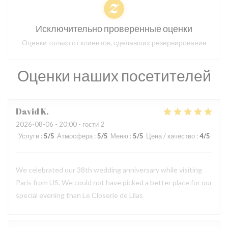
Исключительно проверенные оценки
Оценки только от клиентов, сделавших резервирование
Оценки наших посетителей
David
K
2026-08-06
- 20:00 - гости 2
Услуги
:
5
/5
Атмосфера
:
5
/5
Меню
:
5
/5
Цена / качество
:
4
/5
We celebrated our 38th wedding anniversary while visiting
Paris from US. We could not have picked a better place for our
special evening than Le Closerie de Lilas