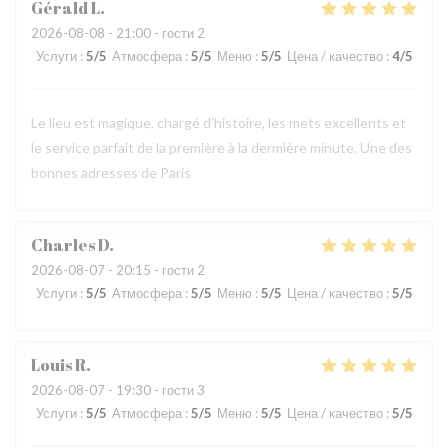
Gérald
L
2026-08-08
- 21:00 - гости 2
Услуги
:
5
/5
Атмосфера
:
5
/5
Меню
:
5
/5
Цена / качество
:
4
/5
Le lieu est magique, chargé d’histoire, les mets excellents et
le service parfait de la première à la dermière minute. Une des
bonnes adresses de Paris
Charles
D
2026-08-07
- 20:15 - гости 2
Услуги
:
5
/5
Атмосфера
:
5
/5
Меню
:
5
/5
Цена / качество
:
5
/5
Louis
R
2026-08-07
- 19:30 - гости 3
Услуги
:
5
/5
Атмосфера
:
5
/5
Меню
:
5
/5
Цена / качество
:
5
/5