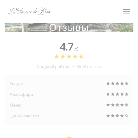
Панель управления cookies
Отзывы
4.7
/5
Средний рейтинг —
6526 отзывы
Услуги
Атмосфера
Меню
Цена/качество