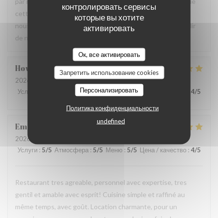
par notre équipe ainsi que la qualité de la cuisine. Savoir que
контролировать сервисы
cette expérience a contribué à la réussite de votre repas
которые вы хотите
nous fait très plaisir. Nous serons heureux de vous accueillir
активировать
de nouveau à La Closerie des Lilas ✨
Ок, все активировать
Howard
P
Запретить использование cookies
2026-07-31
- 20:15 - гости 4
Персонализировать
Услуги
:
5
/5
Атмосфера
:
5
/5
Меню
:
5
/5
Цена / качество
:
4
/5
Политика конфиденциальности
undefined
Emanuele
C
2026-07-31
- 20:30 - гости 2
Услуги
:
5
/5
Атмосфера
:
5
/5
Меню
:
5
/5
Цена / качество
:
4
/5
Restaurant tres agreable, personnel avec expertise, tres
gentil et amable avec esprit! Cuisine simple et raffiné au
même temps, avec goût. Location charmante, pour un