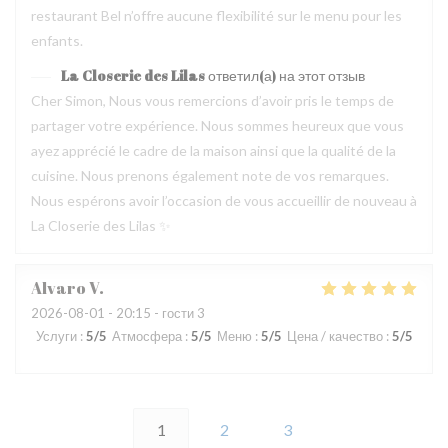
restaurant Bel n’offre aucune flexibilité sur le menu pour les
enfants.
La Closerie des Lilas
ответил(а) на этот отзыв
Cher Simon, Nous vous remercions d’avoir pris le temps de
partager votre expérience. Nous sommes heureux que vous
ayez apprécié le cadre de la maison ainsi que la qualité de la
cuisine. Nous prenons également note de vos remarques.
Nous espérons avoir l’occasion de vous accueillir de nouveau à
La Closerie des Lilas ✨
Alvaro
V
2026-08-01
- 20:15 - гости 3
Услуги
:
5
/5
Атмосфера
:
5
/5
Меню
:
5
/5
Цена / качество
:
5
/5
1
2
3