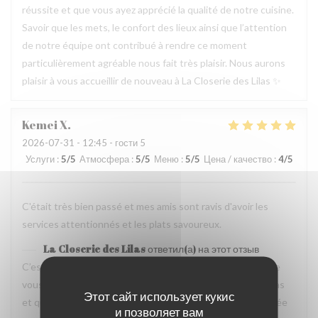
réussite et que vous ayez apprécié la qualité de notre cuisine.
Savoir que les mets, le confort des lieux ainsi que l’attention
de notre équipe ont contribué à rendre ce moment
particulièrement agréable nous fait très plaisir. Nous aurons
plaisir à vous accueillir de nouveau à La Closerie des Lilas ✨
Kemei
X
2026-07-31
- 12:45 - гости 5
Услуги
:
5
/5
Атмосфера
:
5
/5
Меню
:
5
/5
Цена / качество
:
4
/5
C'était très bien passé et mes amis sont ravis d'avoir les
services attentionnés et les plats savoureux.
La Closerie des Lilas
ответил(а) на этот отзыв
C’est un plaisir de lire votre retour. Nous sommes ravis que
vous ayez passé un agréable moment à La Closerie des Lilas
Этот сайт использует кукис
et que vos amis aient également apprécié l’attention portée
и позволяет вам