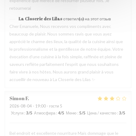
experience que merece de retourner plusieur fois. Je
retournerai
La Closerie des Lilas
ответил(а) на этот отзыв
Cher Emanuele, Nous recevons vos compliments avec
beaucoup de plaisir. Nous sommes ravis que vous ayez
apprécié le charme des lieux, la qualité de la cuisine ainsi que
le professionnalisme et la gentillesse de notre équipe. Votre
évocation d’une cuisine à la fois simple, raffinée et pleine de
saveurs reflète parfaitement l’esprit que nous souhaitons
faire vivre à nos hôtes. Nous aurons grand plaisir à vous
accueillir de nouveau à La Closerie des Lilas ✨
Simon
F
2026-08-04
- 19:00 - гости 5
Услуги
:
3
/5
Атмосфера
:
4
/5
Меню
:
5
/5
Цена / качество
:
3
/5
Bel endroit et excellente nourriture Mais dommage que le