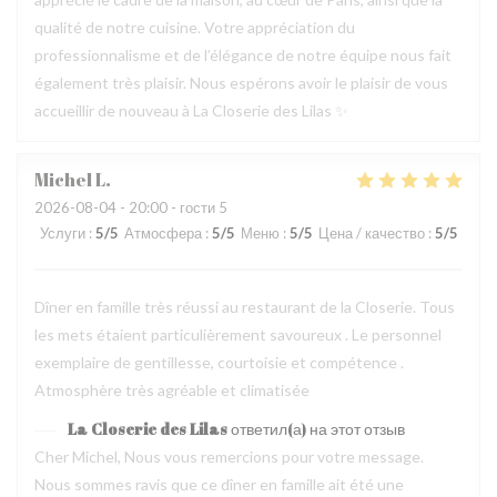
qualité de notre cuisine. Votre appréciation du
professionnalisme et de l’élégance de notre équipe nous fait
également très plaisir. Nous espérons avoir le plaisir de vous
accueillir de nouveau à La Closerie des Lilas ✨
Michel
L
2026-08-04
- 20:00 - гости 5
Услуги
:
5
/5
Атмосфера
:
5
/5
Меню
:
5
/5
Цена / качество
:
5
/5
Dîner en famille très réussi au restaurant de la Closerie. Tous
les mets étaient particulièrement savoureux . Le personnel
exemplaire de gentillesse, courtoisie et compétence .
Atmosphère très agréable et climatisée
La Closerie des Lilas
ответил(а) на этот отзыв
Cher Michel, Nous vous remercions pour votre message.
Nous sommes ravis que ce dîner en famille ait été une