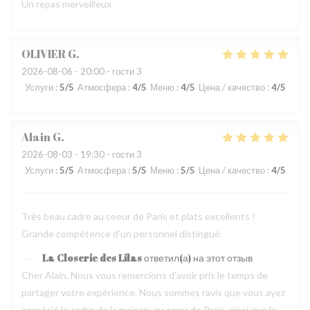
Un repas merveilleux
OLIVIER
G
2026-08-06
- 20:00 - гости 3
Услуги
:
5
/5
Атмосфера
:
4
/5
Меню
:
4
/5
Цена / качество
:
4
/5
Alain
G
2026-08-03
- 19:30 - гости 3
Услуги
:
5
/5
Атмосфера
:
5
/5
Меню
:
5
/5
Цена / качество
:
4
/5
Très beau cadre au coeur de Paris et plats excellents !
Grande compétence d'un personnel distingué.
La Closerie des Lilas
ответил(а) на этот отзыв
Cher Alain, Nous vous remercions d’avoir pris le temps de
partager votre expérience. Nous sommes ravis que vous ayez
apprécié le cadre de la maison, au cœur de Paris, ainsi que la