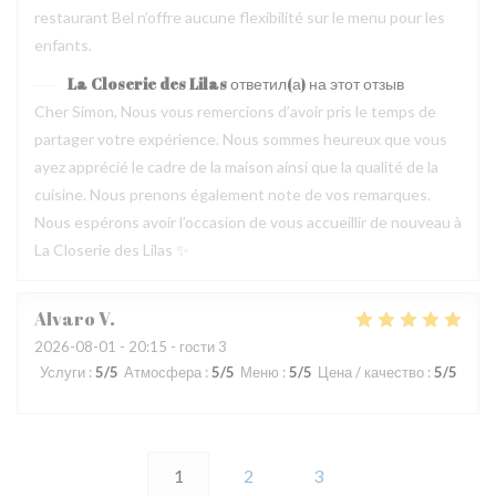
restaurant Bel n’offre aucune flexibilité sur le menu pour les
enfants.
La Closerie des Lilas
ответил(а) на этот отзыв
Cher Simon, Nous vous remercions d’avoir pris le temps de
partager votre expérience. Nous sommes heureux que vous
ayez apprécié le cadre de la maison ainsi que la qualité de la
cuisine. Nous prenons également note de vos remarques.
Nous espérons avoir l’occasion de vous accueillir de nouveau à
La Closerie des Lilas ✨
Alvaro
V
2026-08-01
- 20:15 - гости 3
Услуги
:
5
/5
Атмосфера
:
5
/5
Меню
:
5
/5
Цена / качество
:
5
/5
1
2
3