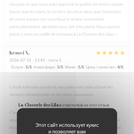
réussite et que vous ayez apprécié la qualité de notre cuisine.
Savoir que les mets, le confort des lieux ainsi que l’attention
de notre équipe ont contribué à rendre ce moment
particulièrement agréable nous fait très plaisir. Nous aurons
plaisir à vous accueillir de nouveau à La Closerie des Lilas ✨
Kemei
X
2026-07-31
- 12:45 - гости 5
Услуги
:
5
/5
Атмосфера
:
5
/5
Меню
:
5
/5
Цена / качество
:
4
/5
C'était très bien passé et mes amis sont ravis d'avoir les
services attentionnés et les plats savoureux.
La Closerie des Lilas
ответил(а) на этот отзыв
C’est un plaisir de lire votre retour. Nous sommes ravis que
vous ayez passé un agréable moment à La Closerie des Lilas
Этот сайт использует кукис
et que vos amis aient également apprécié l’attention portée
и позволяет вам