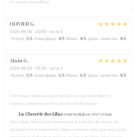
Un repas merveilleux
OLIVIER
G
2026-08-06
- 20:00 - гости 3
Услуги
:
5
/5
Атмосфера
:
4
/5
Меню
:
4
/5
Цена / качество
:
4
/5
Alain
G
2026-08-03
- 19:30 - гости 3
Услуги
:
5
/5
Атмосфера
:
5
/5
Меню
:
5
/5
Цена / качество
:
4
/5
Très beau cadre au coeur de Paris et plats excellents !
Grande compétence d'un personnel distingué.
La Closerie des Lilas
ответил(а) на этот отзыв
Cher Alain, Nous vous remercions d’avoir pris le temps de
partager votre expérience. Nous sommes ravis que vous ayez
apprécié le cadre de la maison, au cœur de Paris, ainsi que la