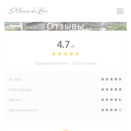
Панель управления cookies
Отзывы
4.7
/5
Средний рейтинг —
6525 отзывы
Услуги
Атмосфера
Меню
Цена/качество