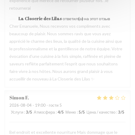
experience que merece de retourner plusieur fois. Je
retournerai
La Closerie des Lilas
ответил(а) на этот отзыв
Cher Emanuele, Nous recevons vos compliments avec
beaucoup de plaisir. Nous sommes ravis que vous ayez
apprécié le charme des lieux, la qualité de la cuisine ainsi que
le professionnalisme et la gentillesse de notre équipe. Votre
évocation d’une cuisine à la fois simple, raffinée et pleine de
saveurs reflète parfaitement l’esprit que nous souhaitons
faire vivre à nos hôtes. Nous aurons grand plaisir à vous
accueillir de nouveau à La Closerie des Lilas ✨
Simon
F
2026-08-04
- 19:00 - гости 5
Услуги
:
3
/5
Атмосфера
:
4
/5
Меню
:
5
/5
Цена / качество
:
3
/5
Bel endroit et excellente nourriture Mais dommage que le