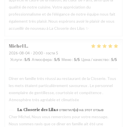
qualité de notre cuisine. Votre appréciation du
professionnalisme et de l’élégance de notre équipe nous fait
également très plaisir. Nous espérons avoir le plaisir de vous
accueillir de nouveau à La Closerie des Lilas ✨
Michel
L
2026-08-04
- 20:00 - гости 5
Услуги
:
5
/5
Атмосфера
:
5
/5
Меню
:
5
/5
Цена / качество
:
5
/5
Dîner en famille très réussi au restaurant de la Closerie. Tous
les mets étaient particulièrement savoureux . Le personnel
exemplaire de gentillesse, courtoisie et compétence .
Atmosphère très agréable et climatisée
La Closerie des Lilas
ответил(а) на этот отзыв
Cher Michel, Nous vous remercions pour votre message.
Nous sommes ravis que ce dîner en famille ait été une