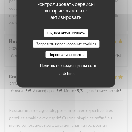
par notre équipe ainsi que la qualité de la cuisine. Savoir que
контролировать сервисы
cette expérience a contribué à la réussite de votre repas
которые вы хотите
nous fait très plaisir. Nous serons heureux de vous accueillir
активировать
de nouveau à La Closerie des Lilas ✨
Ок, все активировать
Howard
P
Запретить использование cookies
2026-07-31
- 20:15 - гости 4
Персонализировать
Услуги
:
5
/5
Атмосфера
:
5
/5
Меню
:
5
/5
Цена / качество
:
4
/5
Политика конфиденциальности
undefined
Emanuele
C
2026-07-31
- 20:30 - гости 2
Услуги
:
5
/5
Атмосфера
:
5
/5
Меню
:
5
/5
Цена / качество
:
4
/5
Restaurant tres agreable, personnel avec expertise, tres
gentil et amable avec esprit! Cuisine simple et raffiné au
même temps, avec goût. Location charmante, pour un