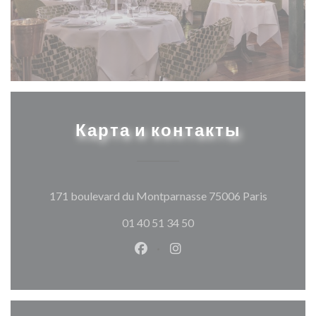
Карта и контакты
((открыва
171 boulevard du Montparnasse 75006 Paris
01 40 51 34 50
Facebook ((открывается в ново
Instagram ((открывается