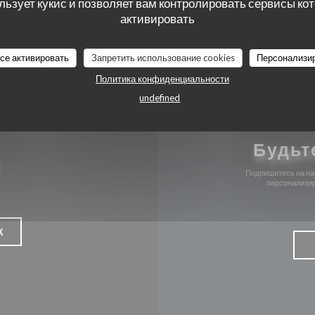
льзует кукис и позволяет вам контролировать сервисы ко
активировать
Facebook ((открывается в ново
Instagram ((открывается
все активировать
Запретить использование cookies
Персонализи
Политика конфиденциальности
undefined
Будьт
Подпишитесь на наш
персонализир
К