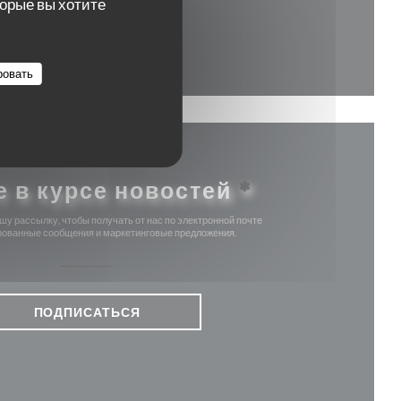
торые вы хотите
м окне))
 в новом окне))
ровать
е в курсе новостей
*
у рассылку, чтобы получать от нас по электронной почте
ованные сообщения и маркетинговые предложения.
ПОДПИСАТЬСЯ