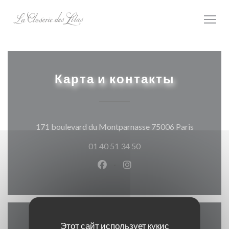
Панель управления cookies
Карта и контакты
((открыва
171 boulevard du Montparnasse 75006 Paris
01 40 51 34 50
Facebook ((открывается в ново
Instagram ((открывается
Этот сайт использует кукис