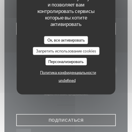
Связь с нами
и позволяет вам
контролировать сервисы
которые вы хотите
активировать
ЗАБРОНИРОВАТЬ СТОЛИК
Ок, все активировать
Запретить использование cookies
Персонализировать
Будьте в курсе новостей
Политика конфиденциальности
*
undefined
Подпишитесь на нашу рассылку, чтобы получать от нас по
электронной почте персонализированные сообщения и
маркетинговые предложения.
ПОДПИСАТЬСЯ