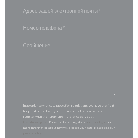
In accordance with data protection regulations, you have the right
to opt out of marketing communications. UK residents can
register with the Telephone Preference Service at
tpsonline.org.uk
. US residents can register at
donotcall.gov
. For
more information about how we process your data, please see our
privacy policy
.