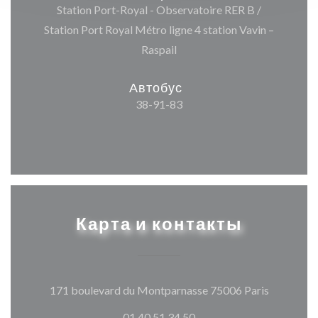
Station Port-Royal - Observatoire RER B /
Station Port Royal Métro ligne 4 station Vavin –
Raspail
Автобус
38-91-83
Карта и контакты
((открыва
171 boulevard du Montparnasse 75006 Paris
01 40 51 34 50