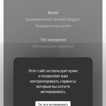
Кухня
традиционный, свежий продукт,
Традиционная кухня
Тип заведения
Ресторан для гурманов
Услуги
Веранда, Вай-фай, Кондиционер, , Доступ для
Этот сайт использует кукис
инвалидов
и позволяет вам
контролировать сервисы
которые вы хотите
Способы оплаты
активировать
Union Pay, Денежные средства, виза, American
Express
Ок, все активировать