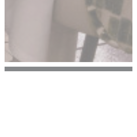
La Closerie des Lilas
Хемингуэй Бар
Историческое сердце La Closerie des Lilas, в
котором хранится память выдающихся