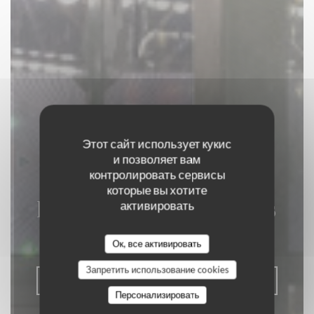
Этот сайт использует кукис
и позволяет вам
контролировать сервисы
которые вы хотите
La Closerie des Lilas
активировать
РЕСТОРАН ДЛЯ ГУРМАНОВ
|
PARIS
Ок, все активировать
Запретить использование cookies
ЗАБРОНИРОВАТЬ СТОЛИК
Персонализировать