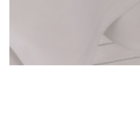
La Closerie des L
Хемингуэй Бар