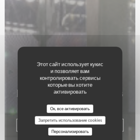
Этот сайт использует кукис
и позволяет вам
контролировать сервисы
которые вы хотите
La Closerie des Lilas
активировать
РЕСТОРАН ДЛЯ ГУРМАНОВ
|
PARIS
Ок, все активировать
Запретить использование cookies
ЗАБРОНИРОВАТЬ СТОЛИК
Персонализировать