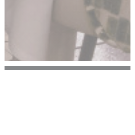
La Closerie des Lilas
Хемингуэй Бар
Историческое сердце La Closerie des Lilas, в
котором хранится память выдающихся