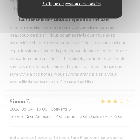
experience que merece de retourner plusieur fois. Je
Politique de gestion des cookies
retournerai
La Closerie des Lilas
a répondu à cet avis
Cher Emanuele, Nous recevons vos compliments avec
beaucoup de plaisir. Nous sommes ravis que vous ayez
apprécié le charme des lieux, la qualité de la cuisine ainsi que
le professionnalisme et la gentillesse de notre équipe. Votre
évocation d’une cuisine à la fois simple, raffinée et pleine de
saveurs reflète parfaitement l’esprit que nous souhaitons
faire vivre à nos hôtes. Nous aurons grand plaisir à vous
accueillir de nouveau à La Closerie des Lilas ✨
Simon
F
2026-08-04
- 19:00 - Couverts 5
Service
:
3
/5
Ambiance
:
4
/5
Cuisine
:
5
/5
Qualité / Prix
:
3
/5
Bel endroit et excellente nourriture Mais dommage que le