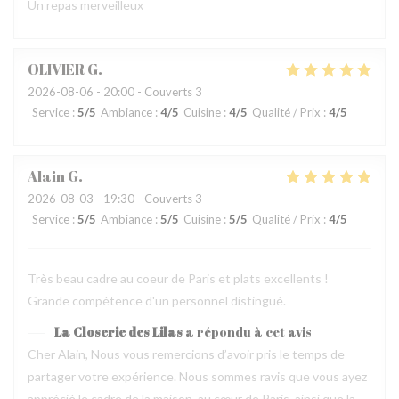
Un repas merveilleux
OLIVIER
G
2026-08-06
- 20:00 - Couverts 3
Service
:
5
/5
Ambiance
:
4
/5
Cuisine
:
4
/5
Qualité / Prix
:
4
/5
Alain
G
2026-08-03
- 19:30 - Couverts 3
Service
:
5
/5
Ambiance
:
5
/5
Cuisine
:
5
/5
Qualité / Prix
:
4
/5
Très beau cadre au coeur de Paris et plats excellents !
Grande compétence d'un personnel distingué.
La Closerie des Lilas
a répondu à cet avis
Cher Alain, Nous vous remercions d’avoir pris le temps de
partager votre expérience. Nous sommes ravis que vous ayez
apprécié le cadre de la maison, au cœur de Paris, ainsi que la