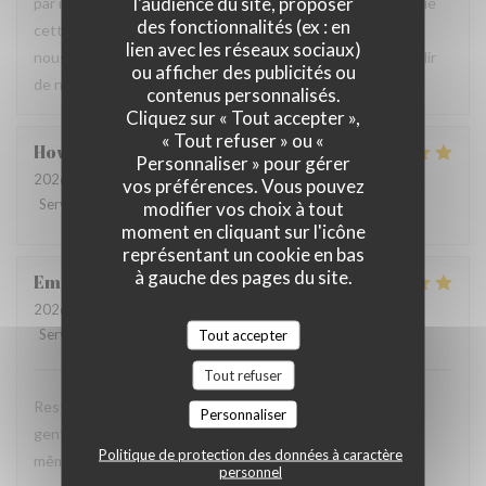
l'audience du site, proposer
par notre équipe ainsi que la qualité de la cuisine. Savoir que
des fonctionnalités (ex : en
cette expérience a contribué à la réussite de votre repas
lien avec les réseaux sociaux)
nous fait très plaisir. Nous serons heureux de vous accueillir
ou afficher des publicités ou
de nouveau à La Closerie des Lilas ✨
contenus personnalisés.
Cliquez sur « Tout accepter »,
« Tout refuser » ou «
Howard
P
Personnaliser » pour gérer
2026-07-31
- 20:15 - Couverts 4
vos préférences. Vous pouvez
Service
:
5
/5
Ambiance
:
5
/5
Cuisine
:
5
/5
Qualité / Prix
:
4
/5
modifier vos choix à tout
moment en cliquant sur l'icône
représentant un cookie en bas
à gauche des pages du site.
Emanuele
C
2026-07-31
- 20:30 - Couverts 2
Service
:
5
/5
Ambiance
:
5
Tout accepter
/5
Cuisine
:
5
/5
Qualité / Prix
:
4
/5
Tout refuser
Restaurant tres agreable, personnel avec expertise, tres
Personnaliser
gentil et amable avec esprit! Cuisine simple et raffiné au
Politique de protection des données à caractère
même temps, avec goût. Location charmante, pour un
personnel