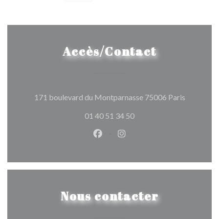
Accès/Contact
((ouvre un
171 boulevard du Montparnasse 75006 Paris
01 40 51 34 50
Facebook ((ouvre une nouvelle 
Instagram ((ouvre une nou
Nous contacter