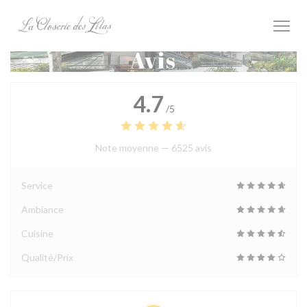
Personnalisation de vos choix en matière de cookies
Avis
4.7
/5
Note moyenne —
6525 avis
Service
Ambiance
Cuisine
Qualité/Prix