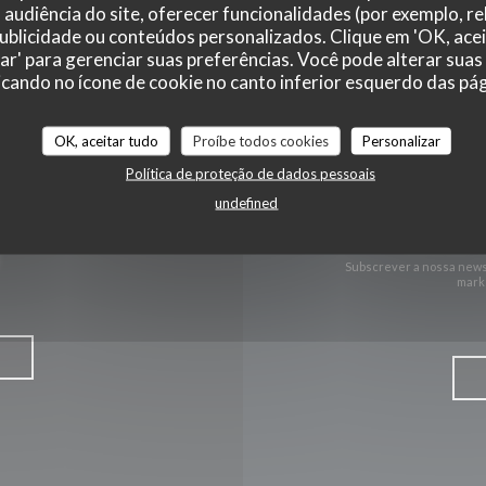
audiência do site, oferecer funcionalidades (por exemplo, r
 publicidade ou conteúdos personalizados. Clique em 'OK, acei
Facebook ((abre numa nova jane
Instagram ((abre numa nov
zar' para gerenciar suas preferências. Você pode alterar suas
cando no ícone de cookie no canto inferior esquerdo das pági
OK, aceitar tudo
Proíbe todos cookies
Personalizar
Política de proteção de dados pessoais
undefined
Mante
Subscrever a nossa news
marke