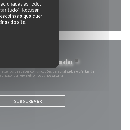
elacionadas às redes
tar tudo', 'Recusar
la))
a janela))
 escolhas a qualquer
nas do site.
nha-se atualizado
*
letter para receber comunicações personalizadas e ofertas de
ting por correio eletrónico da nossa parte.
SUBSCREVER