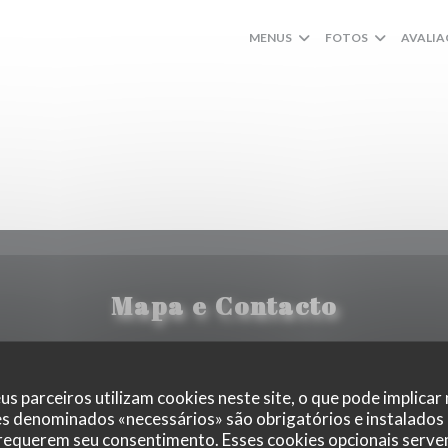
MENUS
FOTOS
AVALIA
Mapa e Contacto
us parceiros utilizam cookies neste site, o que pode implicar
((abre num
171 boulevard du Montparnasse 75006 Paris
es denominados «necessários» são obrigatórios e instalados
 requerem seu consentimento. Esses cookies opcionais servem
01 40 51 34 50