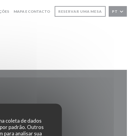
ÇÕES
MAPA E CONTACTO
RESERVAR UMA MESA
PT
 na coleta de dados
a nova janela))
 por padrão. Outros
 para analisar sua