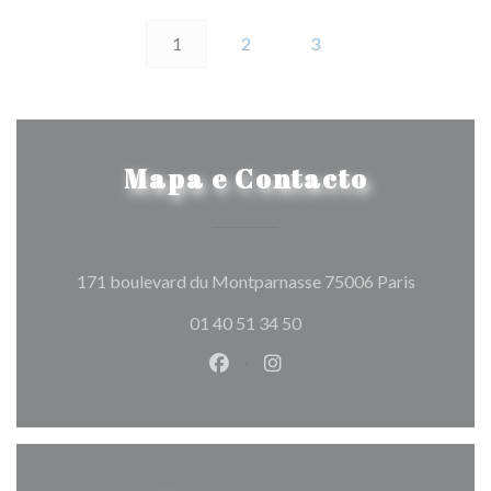
1
2
3
Mapa e Contacto
((abre num
171 boulevard du Montparnasse 75006 Paris
01 40 51 34 50
Facebook ((abre numa nova jane
Instagram ((abre numa nov