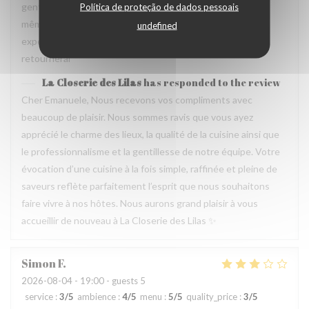
gentil et amable avec esprit! Cuisine simple et raffiné au
Política de proteção de dados pessoais
même temps, avec goût. Location charmante, pour un
undefined
experience que merece de retourner plusieur fois. Je
retournerai
La Closerie des Lilas
has responded to the review
Cher Emanuele, Nous recevons vos compliments avec
beaucoup de plaisir. Nous sommes ravis que vous ayez
apprécié le charme des lieux, la qualité de la cuisine ainsi que
le professionnalisme et la gentillesse de notre équipe. Votre
évocation d’une cuisine à la fois simple, raffinée et pleine de
saveurs reflète parfaitement l’esprit que nous souhaitons
faire vivre à nos hôtes. Nous aurons grand plaisir à vous
accueillir de nouveau à La Closerie des Lilas ✨
Simon
F
2026-08-04
- 19:00 - guests 5
service
:
3
/5
ambience
:
4
/5
menu
:
5
/5
quality_price
:
3
/5