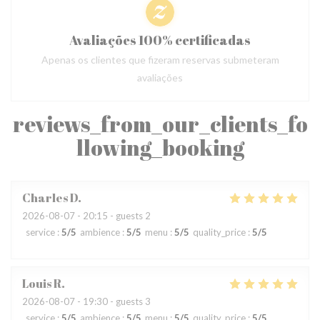
Avaliações 100% certificadas
Apenas os clientes que fizeram reservas submeteram
avaliações
reviews_from_our_clients_fo
llowing_booking
Charles
D
2026-08-07
- 20:15 - guests 2
service
:
5
/5
ambience
:
5
/5
menu
:
5
/5
quality_price
:
5
/5
Louis
R
2026-08-07
- 19:30 - guests 3
service
:
5
/5
ambience
:
5
/5
menu
:
5
/5
quality_price
:
5
/5