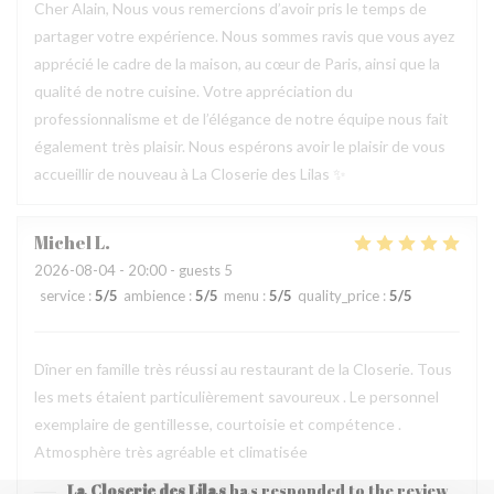
Cher Alain, Nous vous remercions d’avoir pris le temps de
partager votre expérience. Nous sommes ravis que vous ayez
apprécié le cadre de la maison, au cœur de Paris, ainsi que la
qualité de notre cuisine. Votre appréciation du
professionnalisme et de l’élégance de notre équipe nous fait
également très plaisir. Nous espérons avoir le plaisir de vous
accueillir de nouveau à La Closerie des Lilas ✨
Michel
L
2026-08-04
- 20:00 - guests 5
service
:
5
/5
ambience
:
5
/5
menu
:
5
/5
quality_price
:
5
/5
Dîner en famille très réussi au restaurant de la Closerie. Tous
les mets étaient particulièrement savoureux . Le personnel
exemplaire de gentillesse, courtoisie et compétence .
Atmosphère très agréable et climatisée
La Closerie des Lilas
has responded to the review