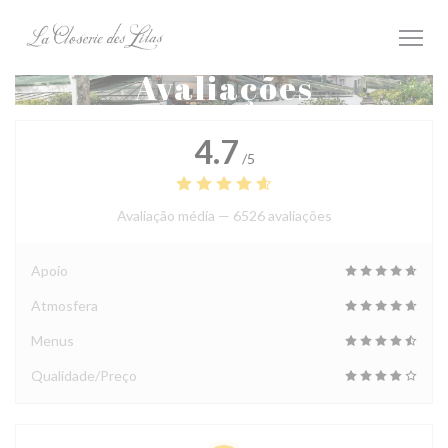
Painel de Gerenciamento de Cookies
Avaliações
4.7
/5
Avaliação média —
6526 avaliações
Apoio
Atmosfera
Menus
Qualidade/Preço