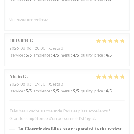
Un repas merveilleux
OLIVIER
G
2026-08-06
- 20:00 - guests 3
service
:
5
/5
ambience
:
4
/5
menu
:
4
/5
quality_price
:
4
/5
Alain
G
2026-08-03
- 19:30 - guests 3
service
:
5
/5
ambience
:
5
/5
menu
:
5
/5
quality_price
:
4
/5
Très beau cadre au coeur de Paris et plats excellents !
Grande compétence d'un personnel distingué.
La Closerie des Lilas
has responded to the review