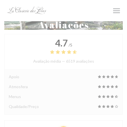
Painel de Gerenciamento de Cookies
Avaliações
4.7
/5
Avaliação média —
6519 avaliações
Apoio
Atmosfera
Menus
Qualidade/Preço