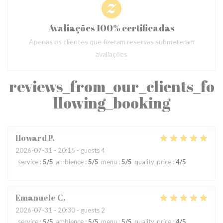
Avaliações 100% certificadas
Apenas os clientes que fizeram reservas submeteram
avaliações
reviews_from_our_clients_fo
llowing_booking
Howard
P
2026-07-31
- 20:15 - guests 4
service
:
5
/5
ambience
:
5
/5
menu
:
5
/5
quality_price
:
4
/5
Emanuele
C
2026-07-31
- 20:30 - guests 2
service
:
5
/5
ambience
:
5
/5
menu
:
5
/5
quality_price
:
4
/5