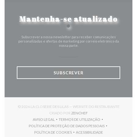
Mantenha-se atualizado
*
Subscrever a nossa newsletter para receber comunicações
personalizadas e ofertas de marketing por correio eletrónico da
nossa parte.
SUBSCREVER
© 2026 LA CLOSERIE DES LILAS — WEBSITE DO RESTAURANTE
((ABRE NUMA NOVA JANELA)
CRIADO POR
ZENCHEF
AVISO LEGAL
TERMOS DE UTILIZAÇÃO
((ABRE NUMA NOVA JANELA))
((ABRE NUMA NOVA JANELA))
POLÍTICA DE PROTEÇÃO DE DADOS PESSOAIS
((ABRE NUMA NOVA JANELA))
POLÍTICA DE COOKIES
ACESSIBILIDADE
((ABRE NUMA NOVA JANELA))
((ABRE NUMA NOVA JANELA