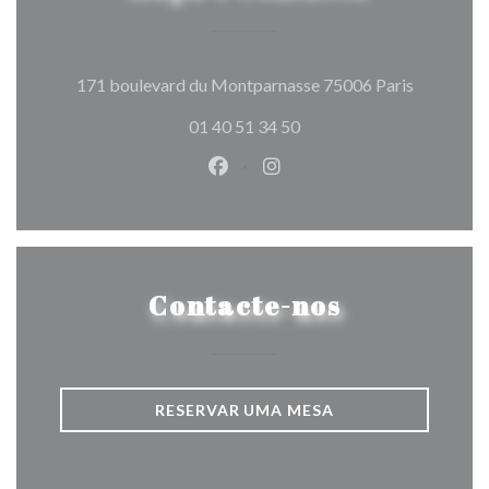
((abre num
171 boulevard du Montparnasse 75006 Paris
01 40 51 34 50
Facebook ((abre numa nova jane
Instagram ((abre numa nov
Contacte-nos
RESERVAR UMA MESA