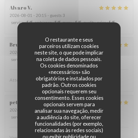
Alvaro
V
2026-08-01
- 20:15 - guests 3
service
:
5
/5
ambience
:
5
/5
menu
:
5
/5
quality_price
:
5
/5
O restaurante e seus
Bruno
E
parceiros utilizam cookies
neste site, o que pode implicar
2026-08-03
- 21:15 - guests 2
na coleta de dados pessoais.
service
:
5
/5
ambience
:
5
/5
menu
:
5
/5
quality_price
:
5
/5
Os cookies denominados
«necessários» são
obrigatórios e instalados por
Attenzione al cliente massima e cibo eccellente
padrão. Outros cookies
opcionais requerem seu
consentimento. Esses cookies
peter
K
opcionais servem para
analisar sua navegação, medir
2026-08-03
- 19:45 - guests 2
a audiência do site, oferecer
service
:
5
/5
ambience
:
4
/5
menu
:
5
/5
quality_price
:
4
/5
funcionalidades (por exemplo,
relacionadas às redes sociais)
ou exibir publicidade ou
Very superior in every way! Eager to return!