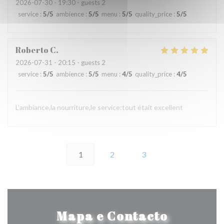
2026-07-30
- 19:30 - guests 2
service
:
5
/5
ambience
:
5
/5
menu
:
5
/5
quality_price
:
5
/5
Roberto
C
2026-07-31
- 20:15 - guests 2
service
:
5
/5
ambience
:
5
/5
menu
:
4
/5
quality_price
:
4
/5
L’ambiance,la nourriture,le service:tout était excellent
1
2
3
Mapa e Contacto