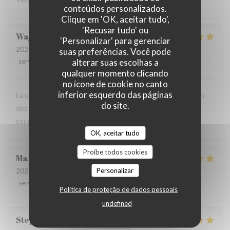
conteúdos personalizados.
Clique em 'OK, aceitar tudo',
'Recusar tudo' ou
Wajdi
M
'Personalizar' para gerenciar
2026-08-01
- 19:00 - guests 2
suas preferências. Você pode
alterar suas escolhas a
service
:
5
/5
ambience
:
5
/5
menu
:
5
/5
quality_price
:
4
/5
qualquer momento clicando
no ícone de cookie no canto
inferior esquerdo das páginas
La qualité du service, l’amabilité de l’accueil, la présentation
do site.
des plats, la carte des vins, très complète,… Une soirée en
couple très agréable.
OK, aceitar tudo
Proíbe todos cookies
Markus
F
Personalizar
2026-07-30
- 19:00 - guests 3
service
:
5
/5
ambience
:
5
/5
menu
:
5
/5
quality_price
:
5
/5
Política de proteção de dados pessoais
undefined
Stephane
V