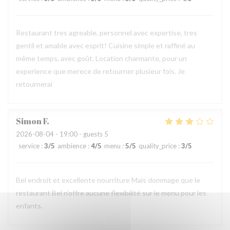
Restaurant tres agreable, personnel avec expertise, tres
gentil et amable avec esprit! Cuisine simple et raffiné au
même temps, avec goût. Location charmante, pour un
experience que merece de retourner plusieur fois. Je
retournerai
Simon
F
2026-08-04
- 19:00 - guests 5
service
:
3
/5
ambience
:
4
/5
menu
:
5
/5
quality_price
:
3
/5
Bel endroit et excellente nourriture Mais dommage que le
restaurant Bel n’offre aucune flexibilité sur le menu pour les
enfants.