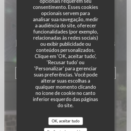
opcionais requerem seu
consentimento. Esses cookies
opcionais servem para
analisar sua navegação, medir
a audiência do site, oferecer
funcionalidades (por exemplo,
relacionadas às redes sociais)
La Closerie des Lilas
ou exibir publicidade ou
conteúdos personalizados.
Clique em 'OK, aceitar tudo',
|
PARIS
'Recusar tudo' ou
'Personalizar' para gerenciar
RESERVAR UMA MESA
suas preferências. Você pode
alterar suas escolhas a
qualquer momento clicando
no ícone de cookie no canto
inferior esquerdo das páginas
do site.
OK, aceitar tudo