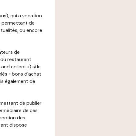
ssus), qui a vocation
ons permettant de
ctualités, ou encore
ateurs de
 du restaurant
nd collect ») si le
lés « bons d'achat
ais également de
rmettant de publier
termédiaire de ces
fonction des
urant dispose