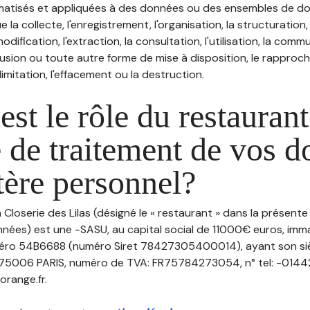
atisés et appliquées à des données ou des ensembles de do
e la collecte, l'enregistrement, l'organisation, la structuration
odification, l'extraction, la consultation, l'utilisation, la com
ffusion ou toute autre forme de mise à disposition, le rappro
 limitation, l'effacement ou la destruction.
est le rôle du restaurant
 de traitement de vos 
tère personnel?
a Closerie des Lilas (désigné le « restaurant » dans la présente
nées) est une -SASU, au capital social de 11000€ euros, imm
méro 54B6688 (numéro Siret 78427305400014), ayant son sièg
75006 PARIS, numéro de TVA: FR75784273054, n° tel: -01442
orange.fr.