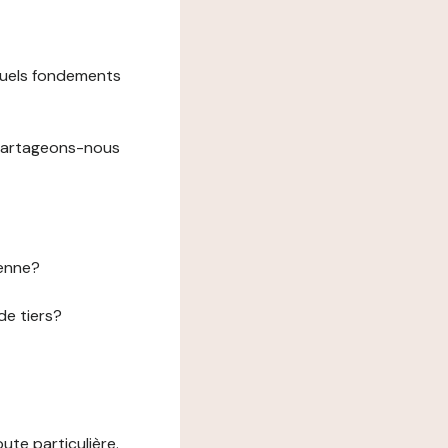
 quels fondements
 partageons-nous
éenne?
de tiers?
te particulière.