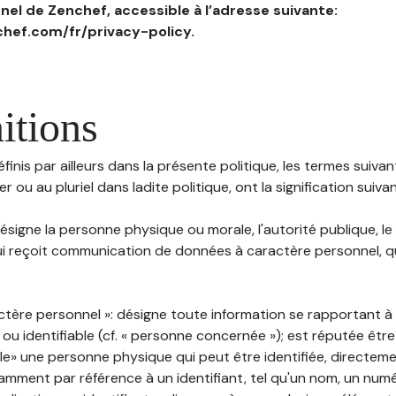
el de Zenchef, accessible à l’adresse suivante:
hef.com/fr/privacy-policy.
itions
inis par ailleurs dans la présente politique, les termes suivant
r ou au pluriel dans ladite politique, ont la signification suiva
 désigne la personne physique ou morale, l'autorité publique, le
i reçoit communication de données à caractère personnel, qu'
ctère personnel »: désigne toute information se rapportant 
 ou identifiable (cf. « personne concernée »); est réputée êt
ble» une personne physique qui peut être identifiée, directem
mment par référence à un identifiant, tel qu'un nom, un numér