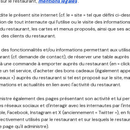
 sur le restaurant,
mentions légales
.
ite le présent site internet (cf. le « site » tel que défini ci-de
ion de tout internaute qui l’utilise ou le visite des informati
é du restaurant, les cartes et menus proposés, ainsi que ses a
r des clients du restaurant.
 des fonctionnalités et/ou informations permettant aux utilis
urant (cf. demande de contact), de réserver une table auprès
à une commande à emporter auprès du restaurant (en « click a
 un tel service, d'acheter des bons cadeaux (également appe
aux ») auprès du restaurant si tel est proposé sur le site, m
mations et actualités en lien avec l'activité du restaurant.
nistre également des pages présentant son activité et lui pe
s réseaux sociaux et d'interagir avec les internautes par l'in
le, Facebook, Instagram et X (anciennement « Twitter »), en 
ectivement utilisés par le restaurant et sur lesquels le resta
 page qu'il administre).