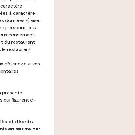
 caractère
nées à caractère
des données ») vise
re personnel mis
vous concernant
net du restaurant
c le restaurant.
us détenez sur vos
mentaires
a présente
 qui figurent ci-
és et décrits
mis en œuvre par