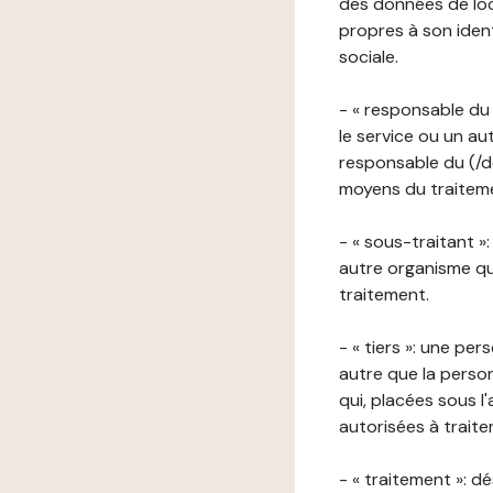
des données de loca
propres à son iden
sociale.
- « responsable du 
le service ou un au
responsable du (/de
moyens du traitemen
- « sous-traitant »
autre organisme qu
traitement.
- « tiers »: une pe
autre que la perso
qui, placées sous l
autorisées à traite
- « traitement »: 