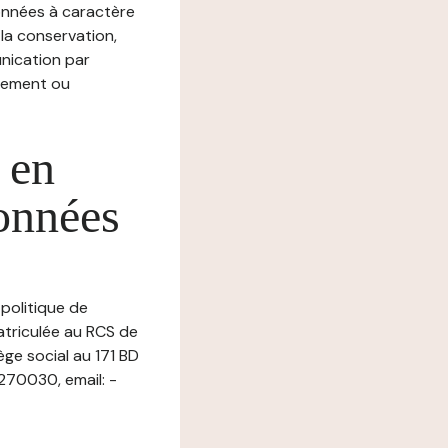
nnées à caractère
, la conservation,
munication par
chement ou
 en
données
 politique de
atriculée au RCS de
e social au 171 BD
70030, email: -