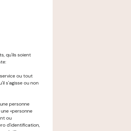
s, qu'ils soient
nte:
 service ou tout
il s'agisse ou non
à une personne
re une «personne
ent ou
o d'identification,