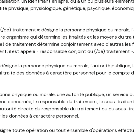
lisation, un identifiant en ligne, ou à un ou plusieurs élément
tité physique, physiologique, génétique, psychique, économiqu
(/de) traitement »: désigne la personne physique ou morale, l'
tre organisme qui détermine les finalités et les moyens du tra
) de traitement détermine conjointement avec d'autres les fin
t, il est appelé « responsable conjoint du (/de) traitement ».
: désigne la personne physique ou morale, l'autorité publique, 
i traite des données à caractère personnel pour le compte 
rsonne physique ou morale, une autorité publique, un service 
nne concernée, le responsable du traitement, le sous-traitan
'autorité directe du responsable du traitement ou du sous-tra
r les données à caractère personnel.
désigne toute opération ou tout ensemble d'opérations effectu