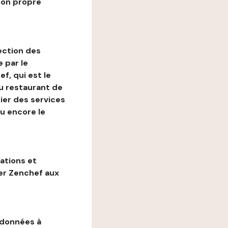
son propre
ection des
 par le
f, qui est le
au restaurant de
ier des services
ou encore le
gations et
ter Zenchef aux
 données à