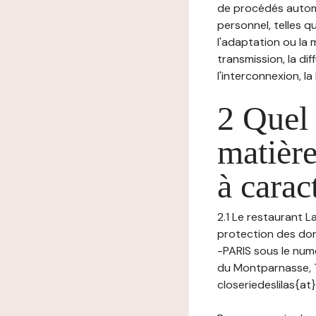
de procédés autom
personnel, telles qu
l'adaptation ou la m
transmission, la di
l'interconnexion, la
2 Quel 
matière
à carac
2.1 Le restaurant L
protection des don
-PARIS sous le nu
du Montparnasse, 
closeriedeslilas{at}