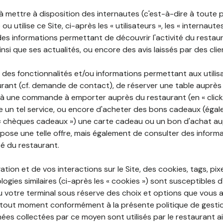
 à mettre à disposition des internautes (c'est-à-dire à toute
ou utilise ce Site, ci-après les « utilisateurs », les « internaute
te des informations permettant de découvrir l'activité du restau
si que ses actualités, ou encore des avis laissés par des clie
 des fonctionnalités et/ou informations permettant aux utilis
urant (cf. demande de contact), de réserver une table auprès
à une commande à emporter auprès du restaurant (en « click a
 un tel service, ou encore d'acheter des bons cadeaux (égal
« chèques cadeaux ») une carte cadeau ou un bon d'achat au
opose une telle offre, mais également de consulter des informa
ité du restaurant.
ation et de vos interactions sur le Site, des cookies, tags, pix
ogies similaires (ci-après les « cookies ») sont susceptibles d
u votre terminal sous réserve des choix et options que vous 
tout moment conformément à la présente politique de gestio
ées collectées par ce moyen sont utilisés par le restaurant a