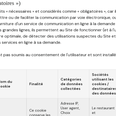
atoires »)
ts « nécessaires » et considérés comme « obligatoires », car il
tre ou de faciliter la communication par voie électronique, 
ourniture d'un service de communication en ligne à la demand
les grandes lignes, ils permettent au Site de fonctionner (et à l'
e optimale, de détecter des utilisations suspectes du Site et 
ns services en ligne à sa demande.
 pas soumis au consentement de l'utilisateur et sont installé
Sociétés
Catégories
utilisant les
Nom du
Finalité
de données
cookies /
ookie
collectées
destinataire
des données
Adresse IP,
User agent,
Le restaurant
Ce cookie
Choix
et
conserve les