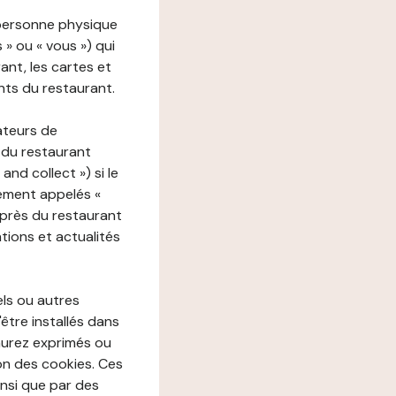
 personne physique
s » ou « vous ») qui
rant, les cartes et
nts du restaurant.
ateurs de
 du restaurant
nd collect ») si le
ement appelés «
près du restaurant
tions et actualités
els ou autres
'être installés dans
aurez exprimés ou
n des cookies. Ces
insi que par des