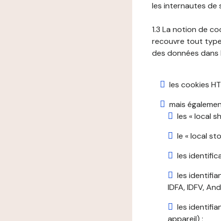
les internautes de 
1.3 La notion de co
recouvre tout type 
des données dans le
les cookies HT
mais également
les « local 
le « local s
les identifi
les identifi
IDFA, IDFV, Andr
les identifi
appareil) ;