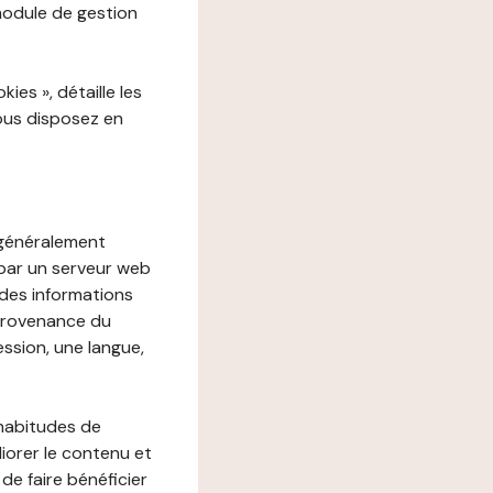
 module de gestion
es », détaille les
vous disposez en
, généralement
 par un serveur web
r des informations
 provenance du
ession, une langue,
 habitudes de
liorer le contenu et
 de faire bénéficier