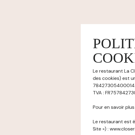
POLIT
COOK
Le restaurant La Cl
des cookies) est u
78427305400014), 
TVA : FR75784273054
Pour en savoir plu
Le restaurant est é
Site ») : www.closeri