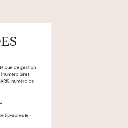
DES
litique de gestion
 (numéro Siret
ARIS, numéro de
.
s
.
e (ci-après le «