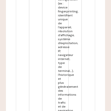
(ex :
device
fingerprinting,
identifiant
unique
de
l'appareil,
résolution
d'affichage,
système
d'exploitation,
adresse
IP,
navigateur
internet,
type
de
terminal,...),
l'historique
et
plus
généralement
des
informations
de
trafic
et de
navigation