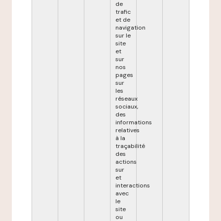
de
trafic
et de
navigation
sur le
site
et
sur
nos
pages
sur
les
réseaux
sociaux,
des
informations
relatives
à la
traçabilité
des
actions
sur
et
interactions
avec
le
site
ou