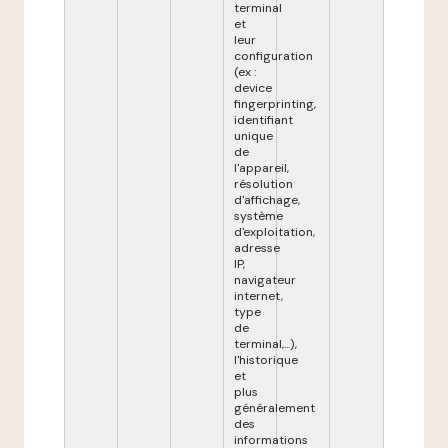
terminal
et
leur
configuration
(ex :
device
fingerprinting,
identifiant
unique
de
l'appareil,
résolution
d'affichage,
système
d'exploitation,
adresse
IP,
navigateur
internet,
type
de
terminal,...),
l'historique
et
plus
généralement
des
informations