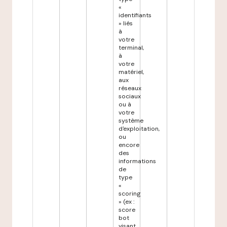
«
identifiants
» liés
à
votre
terminal,
à
votre
matériel,
aux
réseaux
sociaux
ou à
votre
système
d'exploitation,
ou
encore
des
informations
de
type
«
scoring
» (ex :
score
bot
visant