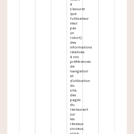
à
s'assurer
que
l'utilisateur
n'est
pas
un
robot),
des
informations
relatives
à vos
préférences
de
navigation
et
d'utilisation
du
site,
des
pages
du
restaurant
sur
les
réseaux
sociaux,
voire