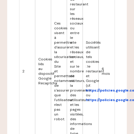
restaurant
sur
les
réseaux
Ces
sociaux
cookies
ou
visent
entre
à
le
permettre
site
Sociétés
d'assurer
et les
utilisant
la
réseaux
de
sécurisation
sociaux,
tels
Cookies
du
et
cookies
liés
Site
sur le
: le
au
6
2
et
nombre
restaurant
dispositif
mois
permettent
de
et
Google
notamment
visiteurs,
Google
Recaptcha
de
la
(cf.
s'assurer
provenance
https://policies.google.
que
des
ou
l'utilisateur
utilisateurs
https://policies.google.
n'est
et les
pas
pages
un
visitées,
robot.
des
informations
de
type