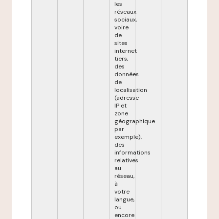
les
réseaux
sociaux,
voire
de
sites
internet
tiers,
des
données
de
localisation
(adresse
IP et
zone
géographique
par
exemple),
des
informations
relatives
au
réseau,
à
votre
langue,
ou
encore