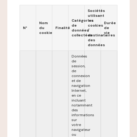
Sociétés
utilisant
Catégories
les
Nom
Durée
de
cookies
N°
du
Finalité
de
données
/
cookie
vie
collectées
destinataires
des
données
Données
de
session,
de
connexion
et de
navigation
Internet,
en ce
incluant
notamment
des
informations
sur
votre
navigateur
ou