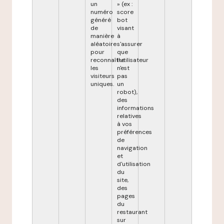
un
» (ex :
numéro
score
généré
bot
de
visant
manière
à
aléatoire
s'assurer
pour
que
reconnaître
l'utilisateur
les
n'est
visiteurs
pas
uniques.
un
robot),
des
informations
relatives
à vos
préférences
de
navigation
et
d'utilisation
du
site,
des
pages
du
restaurant
sur