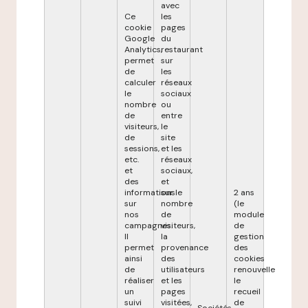
avec
Ce
les
cookie
pages
Google
du
Analytics,
restaurant
permet
sur
de
les
calculer
réseaux
le
sociaux
nombre
ou
de
entre
visiteurs,
le
de
site
sessions,
et les
etc.
réseaux
et
sociaux,
des
et
informations
sur le
2 ans
sur
nombre
(le
nos
de
module
campagnes.
visiteurs,
de
Il
la
gestion
permet
provenance
des
ainsi
des
cookies
de
utilisateurs
renouvelle
réaliser
et les
le
un
pages
recueil
suivi
visitées,
de