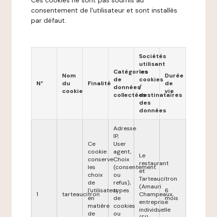
Ces cookies ne sont pas soumis au
consentement de l'utilisateur et sont installés
par défaut.
Sociétés
utilisant
Catégories
les
Nom
Durée
de
cookies
N°
du
Finalité
de
données
/
cookie
vie
collectées
destinataires
des
données
Adresse
IP,
Ce
User
cookie
agent,
Le
conserve
Choix
restaurant
les
(consentement
et
choix
ou
Tarteaucitron
de
refus),
(Amauri
l'utilisateur
types
6
1
tarteaucitron
Champeaux,
en
de
mois
entreprise
matière
cookies
individuelle
de
ou