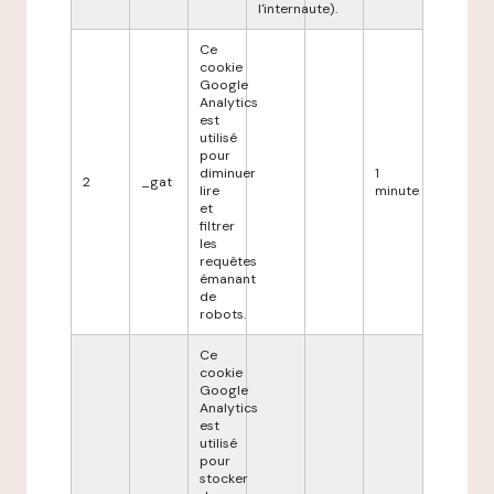
l'internaute).
Ce
cookie
Google
Analytics
est
utilisé
pour
diminuer
1
2
_gat
lire
minute
et
filtrer
les
requêtes
émanant
de
robots.
Ce
cookie
Google
Analytics
est
utilisé
pour
stocker