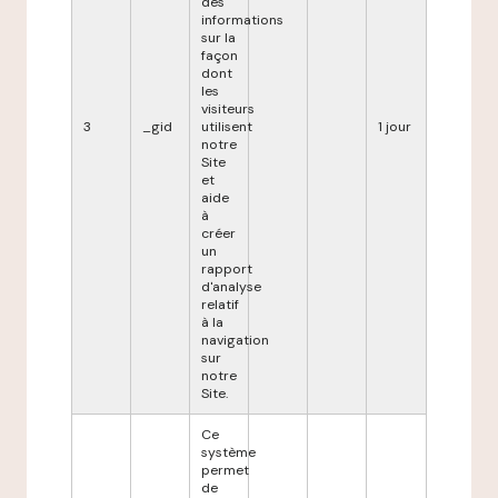
des
informations
sur la
façon
dont
les
visiteurs
3
_gid
utilisent
1 jour
notre
Site
et
aide
à
créer
un
rapport
d'analyse
relatif
à la
navigation
sur
notre
Site.
Ce
système
permet
de