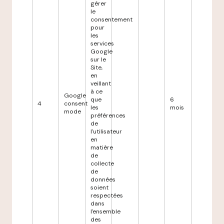
gérer
le
consentement
pour
les
services
Google
sur le
Site,
en
veillant
à ce
Google
que
6
4
consent
les
mois
mode
préférences
de
l'utilisateur
en
matière
de
collecte
de
données
soient
respectées
dans
l'ensemble
des