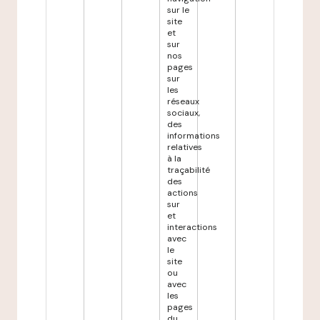
sur le
site
et
sur
nos
pages
sur
les
réseaux
sociaux,
des
informations
relatives
à la
traçabilité
des
actions
sur
et
interactions
avec
le
site
ou
avec
les
pages
du