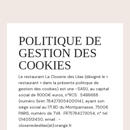
POLITIQUE DE
GESTION DES
COOKIES
Le restaurant La Closerie des Lilas (désigné le «
restaurant » dans la présente politique de
gestion des cookies) est une -SASU, au capital
social de 11000€ euros, n°RCS : 54B6688
(numéro Siret 78427305400014), ayant son
siège social au 171 BD du Montparnasse, 75006
PARIS, numéro de TVA : FR75784273054, n° tel :
0140513450, email : -
closeriedeslilas{at}orange.fr.