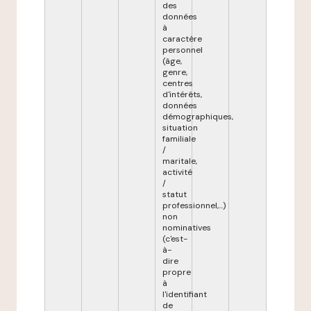
des
données
à
caractère
personnel
(âge,
genre,
centres
d'intérêts,
données
démographiques,
situation
familiale
/
maritale,
activité
/
statut
professionnel,...)
non
nominatives
(c'est-
à-
dire
propre
à
l'identifiant
de