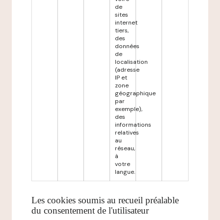
de
sites
internet
tiers,
des
données
de
localisation
(adresse
IP et
zone
géographique
par
exemple),
des
informations
relatives
au
réseau,
à
votre
langue.
Les cookies soumis au recueil préalable
du consentement de l'utilisateur