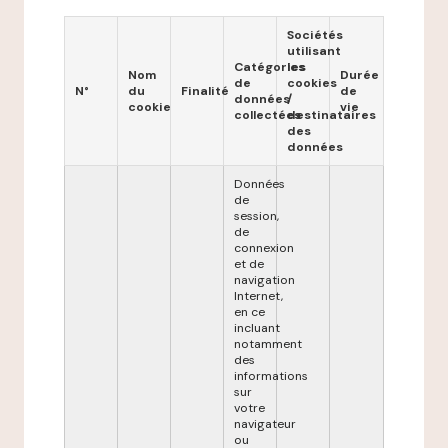
Sociétés
utilisant
Catégories
les
Nom
Durée
de
cookies
N°
du
Finalité
de
données
/
cookie
vie
collectées
destinataires
des
données
Données
de
session,
de
connexion
et de
navigation
Internet,
en ce
incluant
notamment
des
informations
sur
votre
navigateur
ou