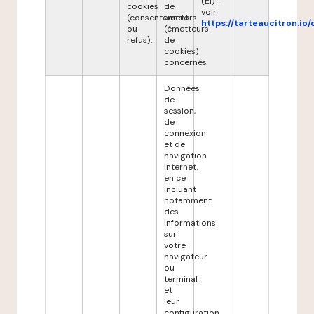
(EI) –
cookies
de
voir
(consentement
vendors
https://tarteaucitron.io/
ou
(émetteurs
refus).
de
cookies)
concernés
Données
de
session,
de
connexion
et de
navigation
Internet,
en ce
incluant
notamment
des
informations
sur
votre
navigateur
ou
terminal
et
leur
configuration