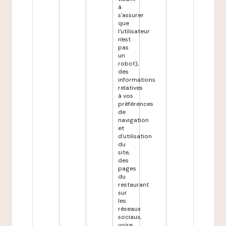
à
s'assurer
que
l'utilisateur
n'est
pas
un
robot),
des
informations
relatives
à vos
préférences
de
navigation
et
d'utilisation
du
site,
des
pages
du
restaurant
sur
les
réseaux
sociaux,
voire