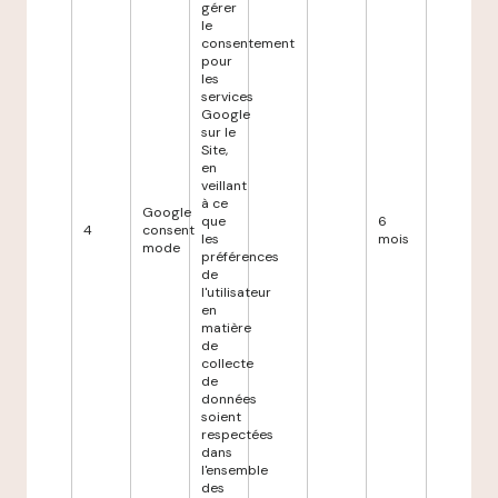
gérer
le
consentement
pour
les
services
Google
sur le
Site,
en
veillant
à ce
Google
que
6
4
consent
les
mois
mode
préférences
de
l'utilisateur
en
matière
de
collecte
de
données
soient
respectées
dans
l'ensemble
des