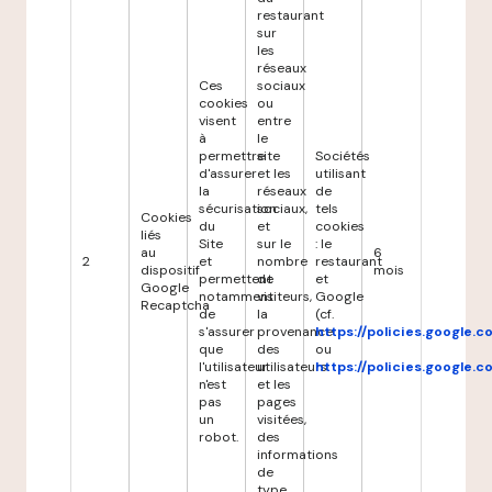
restaurant
sur
les
réseaux
Ces
sociaux
cookies
ou
visent
entre
à
le
permettre
site
Sociétés
d'assurer
et les
utilisant
la
réseaux
de
sécurisation
sociaux,
tels
Cookies
du
et
cookies
liés
Site
sur le
: le
au
6
2
et
nombre
restaurant
dispositif
mois
permettent
de
et
Google
notamment
visiteurs,
Google
Recaptcha
de
la
(cf.
s'assurer
provenance
https://policies.google.
que
des
ou
l'utilisateur
utilisateurs
https://policies.google.
n'est
et les
pas
pages
un
visitées,
robot.
des
informations
de
type