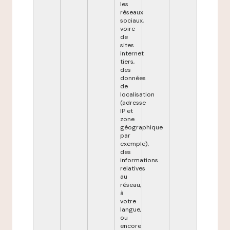
les
réseaux
sociaux,
voire
de
sites
internet
tiers,
des
données
de
localisation
(adresse
IP et
zone
géographique
par
exemple),
des
informations
relatives
au
réseau,
à
votre
langue,
ou
encore