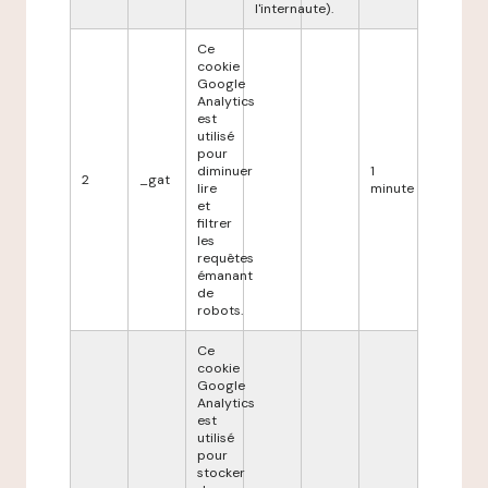
l'internaute).
Ce
cookie
Google
Analytics
est
utilisé
pour
diminuer
1
2
_gat
lire
minute
et
filtrer
les
requêtes
émanant
de
robots.
Ce
cookie
Google
Analytics
est
utilisé
pour
stocker