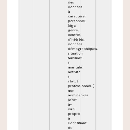
des
données
à
caractère
personnel
(âge,
genre,
centres
d'intérêts,
données
démographiques,
situation
familiale
/
maritale,
activité
/
statut
professionnel,...)
non
nominatives
(c'est-
à-
dire
propre
à
l'identifiant
de