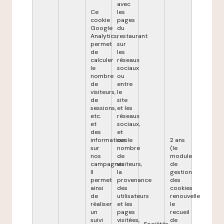
avec
Ce
les
cookie
pages
Google
du
Analytics,
restaurant
permet
sur
de
les
calculer
réseaux
le
sociaux
nombre
ou
de
entre
visiteurs,
le
de
site
sessions,
et les
etc.
réseaux
et
sociaux,
des
et
informations
sur le
2 ans
sur
nombre
(le
nos
de
module
campagnes.
visiteurs,
de
Il
la
gestion
permet
provenance
des
ainsi
des
cookies
de
utilisateurs
renouvelle
réaliser
et les
le
un
pages
recueil
suivi
visitées,
de