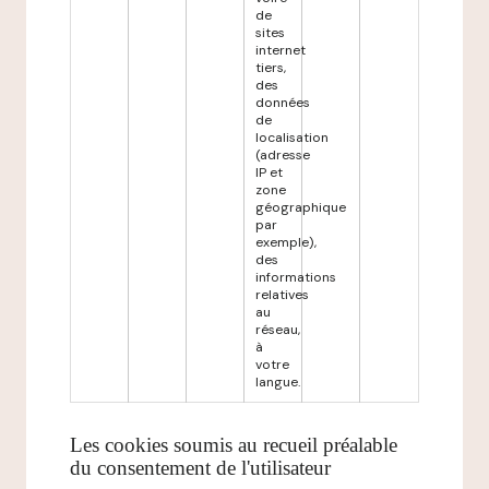
de
sites
internet
tiers,
des
données
de
localisation
(adresse
IP et
zone
géographique
par
exemple),
des
informations
relatives
au
réseau,
à
votre
langue.
Les cookies soumis au recueil préalable
du consentement de l'utilisateur