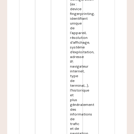
(ex :
device
fingerprinting,
identifiant
unique
de
l'appareil,
résolution
d'affichage,
système
d'exploitation,
adresse
IP,
navigateur
internet,
type
de
terminal,...),
l'historique
et
plus
généralement
des
informations
de
trafic
et de
navigation