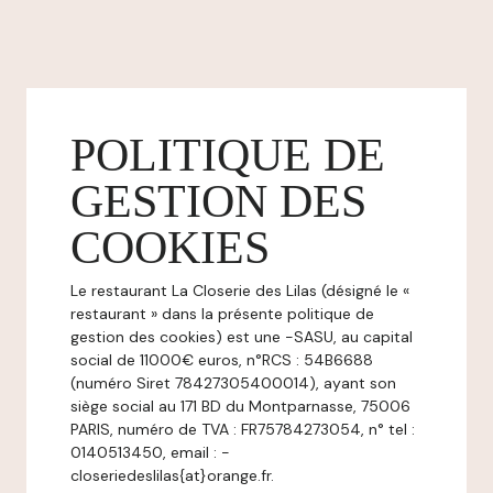
POLITIQUE DE
GESTION DES
COOKIES
Le restaurant La Closerie des Lilas (désigné le «
restaurant » dans la présente politique de
gestion des cookies) est une -SASU, au capital
social de 11000€ euros, n°RCS : 54B6688
(numéro Siret 78427305400014), ayant son
siège social au 171 BD du Montparnasse, 75006
PARIS, numéro de TVA : FR75784273054, n° tel :
0140513450, email : -
closeriedeslilas{at}orange.fr.