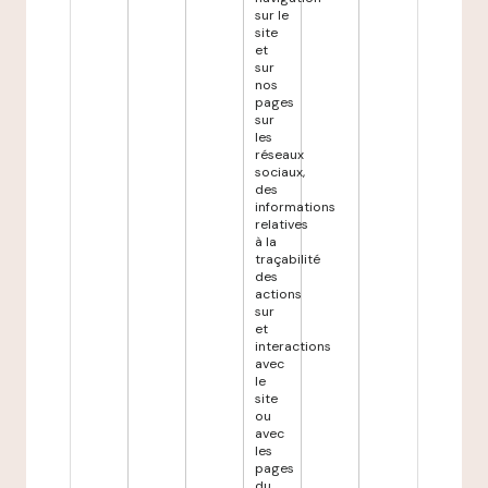
sur le
site
et
sur
nos
pages
sur
les
réseaux
sociaux,
des
informations
relatives
à la
traçabilité
des
actions
sur
et
interactions
avec
le
site
ou
avec
les
pages
du