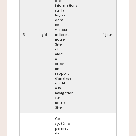
des
informations
sur la
façon
dont
les
visiteurs
3
_gid
utilisent
1 jour
notre
Site
et
aide
à
créer
un
rapport
d'analyse
relatif
à la
navigation
sur
notre
Site.
Ce
système
permet
de