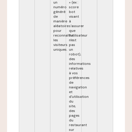
un
» (ex :
numéro
score
généré
bot
de
visant
manière
à
aléatoire
s'assurer
pour
que
reconnaître
l'utilisateur
les
n'est
visiteurs
pas
uniques.
un
robot),
des
informations
relatives
à vos
préférences
de
navigation
et
d'utilisation
du
site,
des
pages
du
restaurant
sur