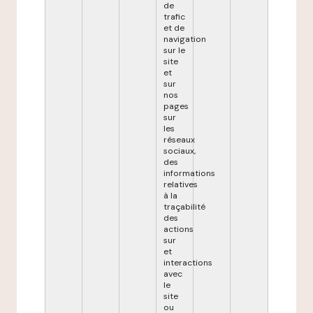
de
trafic
et de
navigation
sur le
site
et
sur
nos
pages
sur
les
réseaux
sociaux,
des
informations
relatives
à la
traçabilité
des
actions
sur
et
interactions
avec
le
site
ou