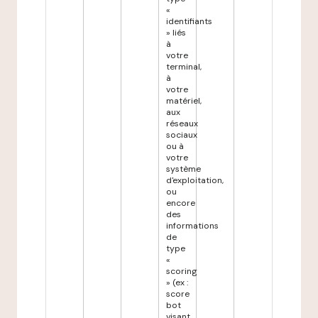
«
identifiants
» liés
à
votre
terminal,
à
votre
matériel,
aux
réseaux
sociaux
ou à
votre
système
d'exploitation,
ou
encore
des
informations
de
type
«
scoring
» (ex :
score
bot
visant