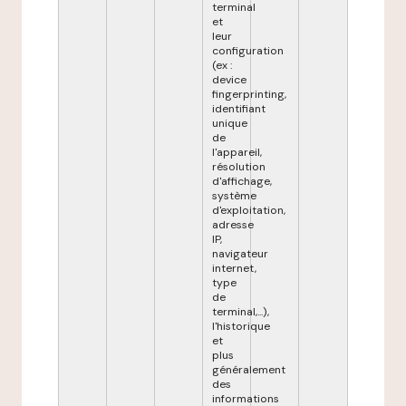
terminal
et
leur
configuration
(ex :
device
fingerprinting,
identifiant
unique
de
l'appareil,
résolution
d'affichage,
système
d'exploitation,
adresse
IP,
navigateur
internet,
type
de
terminal,...),
l'historique
et
plus
généralement
des
informations