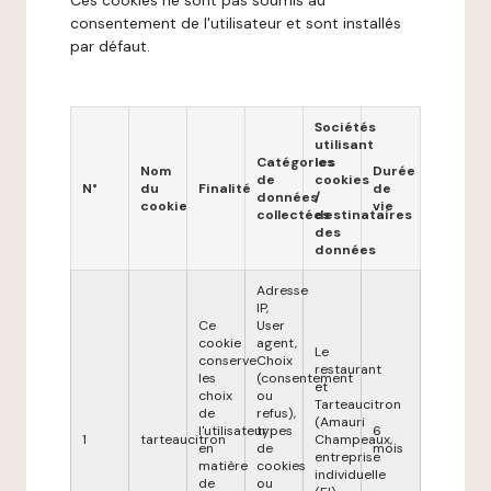
Ces cookies ne sont pas soumis au
consentement de l'utilisateur et sont installés
par défaut.
Sociétés
utilisant
Catégories
les
Nom
Durée
de
cookies
N°
du
Finalité
de
données
/
cookie
vie
collectées
destinataires
des
données
Adresse
IP,
Ce
User
cookie
agent,
Le
conserve
Choix
restaurant
les
(consentement
et
choix
ou
Tarteaucitron
de
refus),
(Amauri
l'utilisateur
types
6
1
tarteaucitron
Champeaux,
en
de
mois
entreprise
matière
cookies
individuelle
de
ou