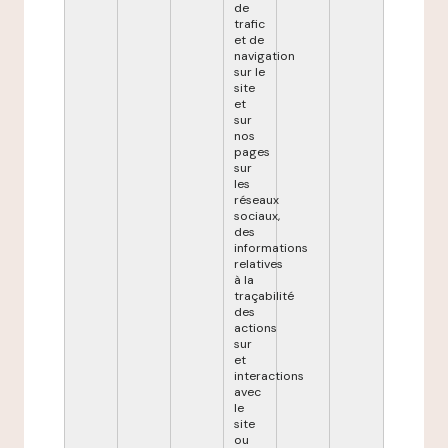
de
trafic
et de
navigation
sur le
site
et
sur
nos
pages
sur
les
réseaux
sociaux,
des
informations
relatives
à la
traçabilité
des
actions
sur
et
interactions
avec
le
site
ou