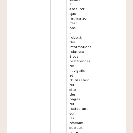
à
s'assurer
que
l'utilisateur
n'est
pas
un
robot),
des
informations
relatives
à vos
préférences
de
navigation
et
d'utilisation
du
site,
des
pages
du
restaurant
sur
les
réseaux
sociaux,
voire