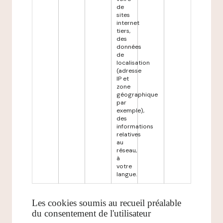
de
sites
internet
tiers,
des
données
de
localisation
(adresse
IP et
zone
géographique
par
exemple),
des
informations
relatives
au
réseau,
à
votre
langue.
Les cookies soumis au recueil préalable
du consentement de l'utilisateur