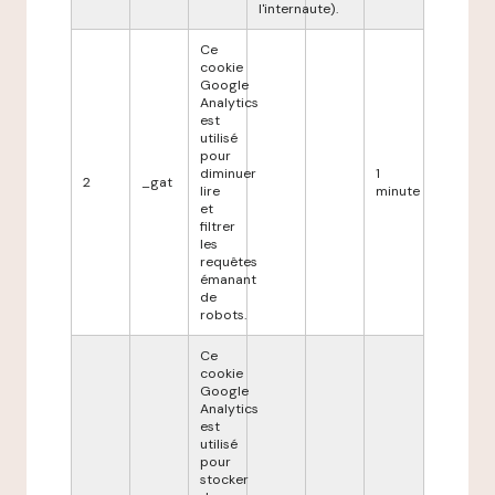
l'internaute).
Ce
cookie
Google
Analytics
est
utilisé
pour
diminuer
1
2
_gat
lire
minute
et
filtrer
les
requêtes
émanant
de
robots.
Ce
cookie
Google
Analytics
est
utilisé
pour
stocker