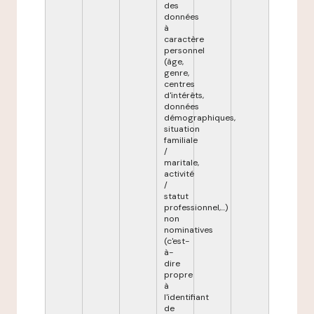
des
données
à
caractère
personnel
(âge,
genre,
centres
d'intérêts,
données
démographiques,
situation
familiale
/
maritale,
activité
/
statut
professionnel,...)
non
nominatives
(c'est-
à-
dire
propre
à
l'identifiant
de