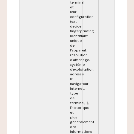
terminal
et
leur
configuration
(ex :
device
fingerprinting,
identifiant
unique
de
l'appareil,
résolution
d'affichage,
système
d'exploitation,
adresse
IP,
navigateur
internet,
type
de
terminal,...),
l'historique
et
plus
généralement
des
informations