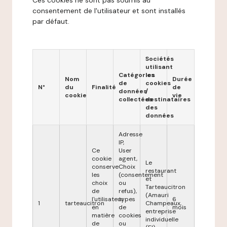
Ces cookies ne sont pas soumis au
consentement de l'utilisateur et sont installés
par défaut.
Sociétés
utilisant
Catégories
les
Nom
Durée
de
cookies
N°
du
Finalité
de
données
/
cookie
vie
collectées
destinataires
des
données
Adresse
IP,
Ce
User
cookie
agent,
Le
conserve
Choix
restaurant
les
(consentement
et
choix
ou
Tarteaucitron
de
refus),
(Amauri
l'utilisateur
types
6
1
tarteaucitron
Champeaux,
en
de
mois
entreprise
matière
cookies
individuelle
de
ou