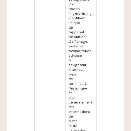
(ex :
device
fingerprinting,
identifiant
unique
de
l'appareil,
résolution
d'affichage,
système
d'exploitation,
adresse
IP,
navigateur
internet,
type
de
terminal,...),
l'historique
et
plus
généralement
des
informations
de
trafic
et de
navigation