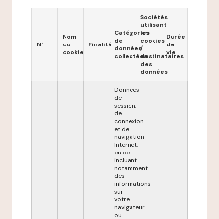
Sociétés
utilisant
Catégories
les
Nom
Durée
de
cookies
N°
du
Finalité
de
données
/
cookie
vie
collectées
destinataires
des
données
Données
de
session,
de
connexion
et de
navigation
Internet,
en ce
incluant
notamment
des
informations
sur
votre
navigateur
ou