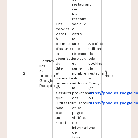
restaurant
sur
les
réseaux
Ces
sociaux
cookies
ou
visent
entre
à
le
permettre
site
Sociétés
d'assurer
et les
utilisant
la
réseaux
de
sécurisation
sociaux,
tels
Cookies
du
et
cookies
liés
Site
sur le
: le
au
6
2
et
nombre
restaurant
dispositif
mois
permettent
de
et
Google
notamment
visiteurs,
Google
Recaptcha
de
la
(cf.
s'assurer
provenance
https://policies.google.
que
des
ou
l'utilisateur
utilisateurs
https://policies.google.
n'est
et les
pas
pages
un
visitées,
robot.
des
informations
de
type