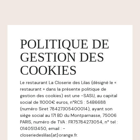
POLITIQUE DE
GESTION DES
COOKIES
Le restaurant La Closerie des Lilas (désigné le «
restaurant » dans la présente politique de
gestion des cookies) est une -SASU, au capital
social de 11000€ euros, n°RCS : 54B6688
(numéro Siret 78427305400014), ayant son
siège social au 171 BD du Montparnasse, 75006
PARIS, numéro de TVA : FR75784273054, n° tel :
0140513450, email : -
closeriedeslilas{at}orange.fr.