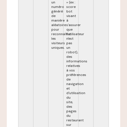
un
» (ex :
numéro
score
généré
bot
de
visant
manière
à
aléatoire
s'assurer
pour
que
reconnaître
l'utilisateur
les
n'est
visiteurs
pas
uniques.
un
robot),
des
informations
relatives
à vos
préférences
de
navigation
et
d'utilisation
du
site,
des
pages
du
restaurant
sur