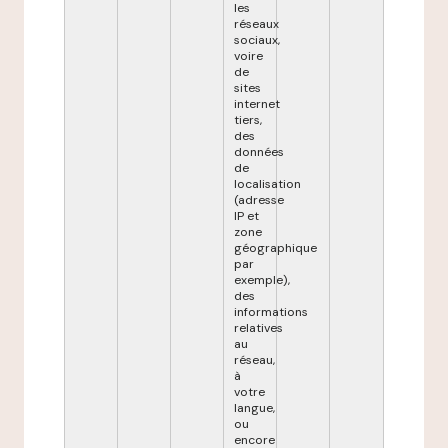
les
réseaux
sociaux,
voire
de
sites
internet
tiers,
des
données
de
localisation
(adresse
IP et
zone
géographique
par
exemple),
des
informations
relatives
au
réseau,
à
votre
langue,
ou
encore