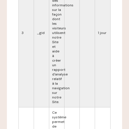
des
informations
sur la
façon
dont
les
visiteurs
3
_gid
utilisent
1 jour
notre
Site
et
aide
à
créer
un
rapport
d'analyse
relatif
à la
navigation
sur
notre
Site.
Ce
système
permet
de