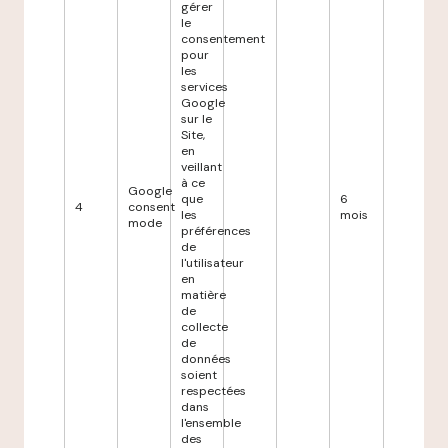
gérer
le
consentement
pour
les
services
Google
sur le
Site,
en
veillant
à ce
Google
que
6
4
consent
les
mois
mode
préférences
de
l'utilisateur
en
matière
de
collecte
de
données
soient
respectées
dans
l'ensemble
des