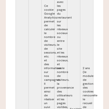
avec
Ce
les
cookie
pages
Google
du
Analytics,
restaurant
permet
sur
de
les
calculer
réseaux
le
sociaux
nombre
ou
de
entre
visiteurs,
le
de
site
sessions,
et les
etc.
réseaux
et
sociaux,
des
et
informations
sur le
2 ans
sur
nombre
(le
nos
de
module
campagnes.
visiteurs,
de
Il
la
gestion
permet
provenance
des
ainsi
des
cookies
de
utilisateurs
renouvelle
réaliser
et les
le
un
pages
recueil
suivi
visitées,
de