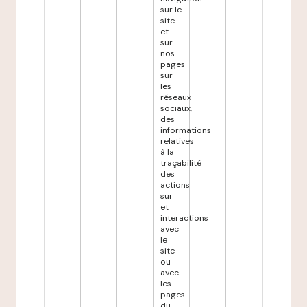
sur le
site
et
sur
nos
pages
sur
les
réseaux
sociaux,
des
informations
relatives
à la
traçabilité
des
actions
sur
et
interactions
avec
le
site
ou
avec
les
pages
du