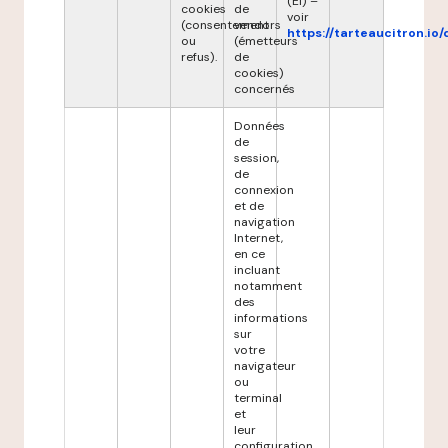
(EI) –
cookies
de
voir
(consentement
vendors
https://tarteaucitron.io/
ou
(émetteurs
refus).
de
cookies)
concernés
Données
de
session,
de
connexion
et de
navigation
Internet,
en ce
incluant
notamment
des
informations
sur
votre
navigateur
ou
terminal
et
leur
configuration