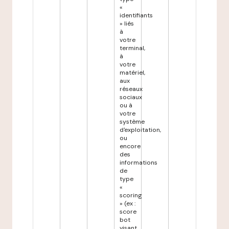
«
identifiants
» liés
à
votre
terminal,
à
votre
matériel,
aux
réseaux
sociaux
ou à
votre
système
d'exploitation,
ou
encore
des
informations
de
type
«
scoring
» (ex :
score
bot
visant