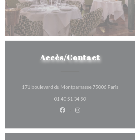
Accès/Contact
((ouvre un
171 boulevard du Montparnasse 75006 Paris
01 40 51 34 50
Facebook ((ouvre une nouvelle 
Instagram ((ouvre une nou