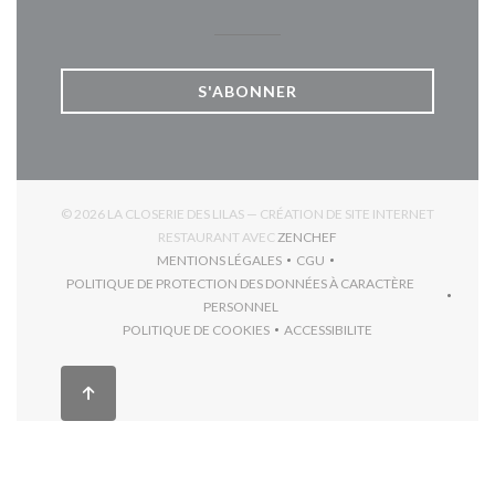
S'ABONNER
© 2026 LA CLOSERIE DES LILAS — CRÉATION DE SITE INTERNET
((OUVRE UNE NOUVELLE 
RESTAURANT AVEC
ZENCHEF
MENTIONS LÉGALES
CGU
((OUVRE UNE NOUVELLE FENÊTRE))
((OUVRE UNE NOUVELLE FEN
POLITIQUE DE PROTECTION DES DONNÉES À CARACTÈRE
((OUVRE UNE NOUVELLE FENÊTRE))
PERSONNEL
POLITIQUE DE COOKIES
ACCESSIBILITE
((OUVRE UNE NOUVELLE FENÊTRE))
((OUVRE UNE NOUVELLE F