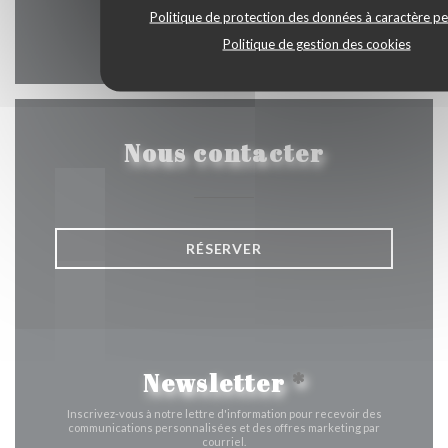
Politique de protection des données à caractère p
Facebook ((ouvre une nouvelle 
Instagram ((ouvre une nou
Politique de gestion des cookies
Nous contacter
RÉSERVER
Newsletter
*
Inscrivez-vous à notre lettre d'information pour recevoir des
communications personnalisées et des offres marketing par
courriel.