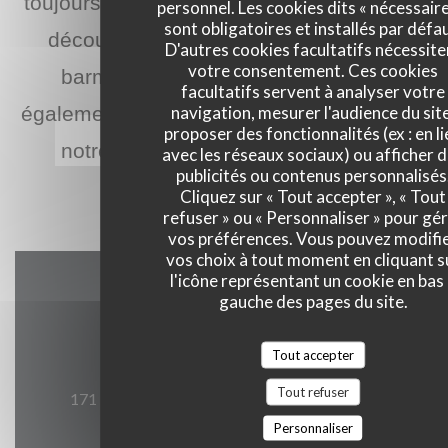
toujours au son du piano. Que vous soyez s
personnel. Les cookies dits « nécessaire
sont obligatoires et installés par défau
découvrez les nombreuses créations de c
D'autres cookies facultatifs nécessite
votre consentement. Ces cookies
barmen ou les intemporels classiques.
facultatifs servent à analyser votre
navigation, mesurer l'audience du site
également de la fête s'accompagne de finger
proposer des fonctionnalités (ex : en li
notre chef. De nombreux artistes ou fi
avec les réseaux sociaux) ou afficher 
publicités ou contenus personnalisés
perpétuent la tradition des échange
Cliquez sur « Tout accepter », « Tout
refuser » ou « Personnaliser » pour gé
vos préférences. Vous pouvez modifi
vos choix à tout moment en cliquant s
l'icône représentant un cookie en bas
Accès/Contact
gauche des pages du site.
Tout accepter
Tout refuser
((ouvre un
171 boulevard du Montparnasse 75006 Paris
Personnaliser
01 40 51 34 50