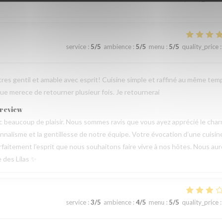
service
:
5
/5
ambience
:
5
/5
menu
:
5
/5
quality_price
:
tres gentil et amable avec esprit! Cuisine simple et raffiné au même tem
e merece de retourner plusieur fois. Je retournerai
 review
beaucoup de plaisir. Nous sommes ravis que vous ayez apprécié le cha
sionnalisme et la gentillesse de notre équipe. Votre évocation d’une cuisin
parfaitement l’esprit que nous souhaitons faire vivre à nos hôtes. Nous au
e des Lilas ✨
service
:
3
/5
ambience
:
4
/5
menu
:
5
/5
quality_price
: