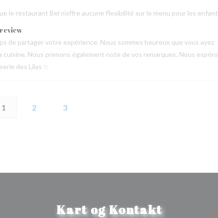
 le restaurant Bel n’offre aucune flexibilité sur le menu pour les enfant
 review
emps de partager votre expérience. Nous sommes heureux que vous ayez
de la cuisine. Nous prenons également note de vos remarques. Nous espér
serie des Lilas ✨
1
2
3
Kart og Kontakt