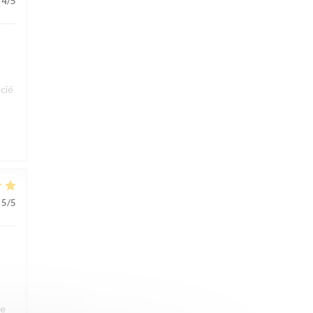
4
/5
cié
5
/5
ue