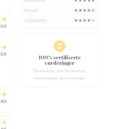
Atmosfære
Menyer
Kvalitet/Pris
5
/5
5
/5
100% sertifiserte
vurderinger
Bare kunder som har foretatt
reservasjoner ga vurderinger
4
/5