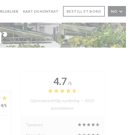
ELDELSER
KART OG KONTAKT
BESTILL ET BORD
NO
r
4.7
/5
Gjennomsnittlig vurdering —
6525
4
/5
anmeldelser
Tjeneste