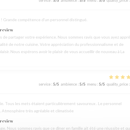
service
:
5
/5
ambience
:
5
/5
menu
:
5
/5
quality_price
:
ts ! Grande compétence d'un personnel distingué.
 review
mps de partager votre expérience. Nous sommes ravis que vous ayez appré
qualité de notre cuisine. Votre appréciation du professionnalisme et de
aisir. Nous espérons avoir le plaisir de vous accueillir de nouveau à La
service
:
5
/5
ambience
:
5
/5
menu
:
5
/5
quality_price
:
erie. Tous les mets étaient particulièrement savoureux . Le personnel
 . Atmosphère très agréable et climatisée
 review
e. Nous sommes ravis que ce dîner en famille ait été une réussite et q