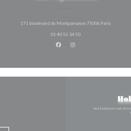
((åpner i e
171 boulevard du Montparnasse 75006 Paris
01 40 51 34 50
Facebook ((åpner i et nytt vindu
Instagram ((åpner i et nytt
Hol
Ved å abonnere på vårt n