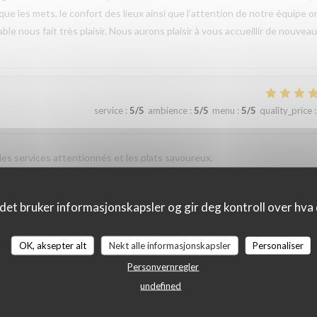
 que les mets, le confort des lieux ainsi que l’attention de notre équipe o
 nous fait très plaisir. Nous aurons plaisir à vous accueillir de nouveau
service
:
5
/5
ambience
:
5
/5
menu
:
5
/5
quality_price
:
 les services attentionnés et les plats savoureux.
 review
vis que vous ayez passé un agréable moment à La Closerie des Lilas et qu
det bruker informasjonskapsler og gir deg kontroll over hva d
ar notre équipe ainsi que la qualité de la cuisine. Savoir que cette
us fait très plaisir. Nous serons heureux de vous accueillir de nouveau à
OK, aksepter alt
Nekt alle informasjonskapsler
Personaliser
Personvernregler
undefined
service
:
5
/5
ambience
:
5
/5
menu
:
5
/5
quality_price
: