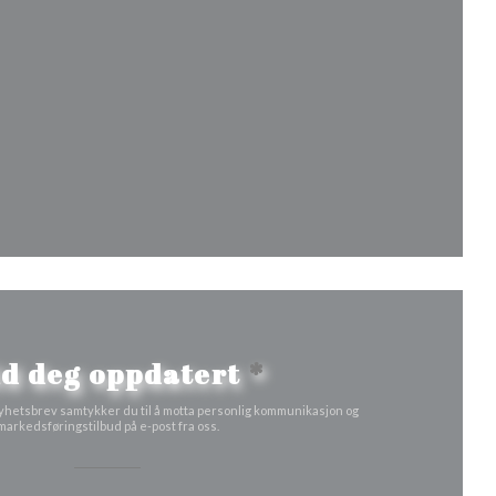
t nytt vindu))
))
 vindu))
d deg oppdatert
*
yhetsbrev samtykker du til å motta personlig kommunikasjon og
markedsføringstilbud på e-post fra oss.