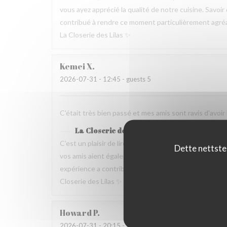
vous ayez apprécié la qualité de notre cuisine. Savoir
contribué à rendre ce moment particulièrement agréable
La Closerie des Lilas ✨
Kemei
X
2026-07-31
- 12:45 - guests 5
C'était très bien passé et mes amis sont ravis d'avoir
La Closerie des Lilas
has responded to the
C’est un plaisir de lire votre retour. Nous sommes ra
Dette nettste
vos amis aient également apprécié l’attention portée p
expérience a contribué à la réussite de votre repas no
Closerie des Lilas ✨
Howard
P
2026-07-31
- 20:15 - guests 4