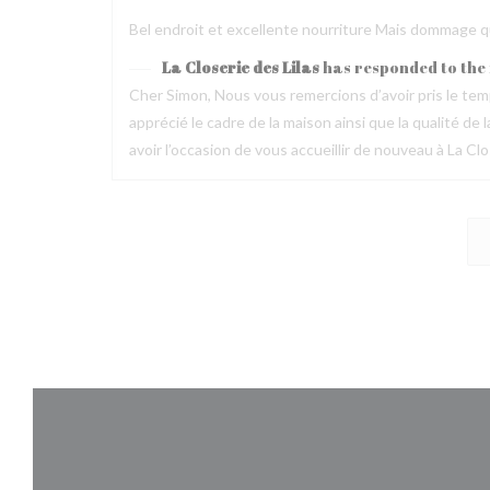
Bel endroit et excellente nourriture Mais dommage que
La Closerie des Lilas
has responded to the
Cher Simon, Nous vous remercions d’avoir pris le t
apprécié le cadre de la maison ainsi que la qualité 
avoir l’occasion de vous accueillir de nouveau à La Clo