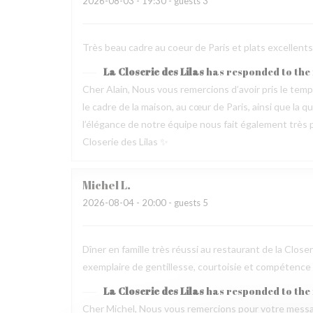
2026-08-03
- 19:30 - guests 3
Très beau cadre au coeur de Paris et plats excellen
La Closerie des Lilas
has responded to the
Cher Alain, Nous vous remercions d’avoir pris le te
le cadre de la maison, au cœur de Paris, ainsi que la 
l’élégance de notre équipe nous fait également très pl
Closerie des Lilas ✨
Michel
L
2026-08-04
- 20:00 - guests 5
Dîner en famille très réussi au restaurant de la Clos
exemplaire de gentillesse, courtoisie et compétence
La Closerie des Lilas
has responded to the
Cher Michel, Nous vous remercions pour votre messag