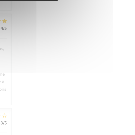
4
/5
ps,
rme
e à
rons
3
/5