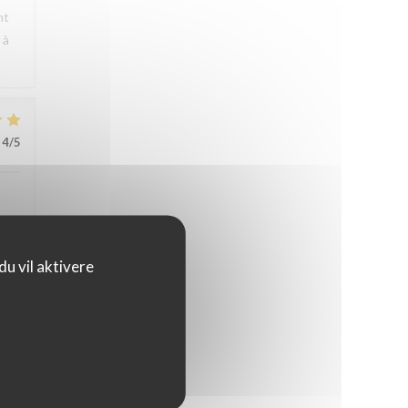
nt
 à
4
/5
e
u vil aktivere
 La
4
/5