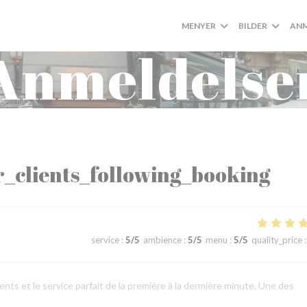
MENYER
BILDER
ANM
Anmeldelse
_clients_following_booking
service
:
5
/5
ambience
:
5
/5
menu
:
5
/5
quality_price
:
lents et le service parfait de la première à la dermière minute. Une des