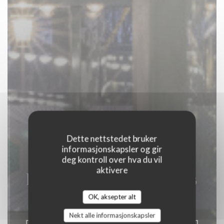
Dette nettstedet bruker
informasjonskapsler og gir
deg kontroll over hva du vil
aktivere
La Closerie des Lilas
OK, aksepter alt
|
PARIS
Nekt alle informasjonskapsler