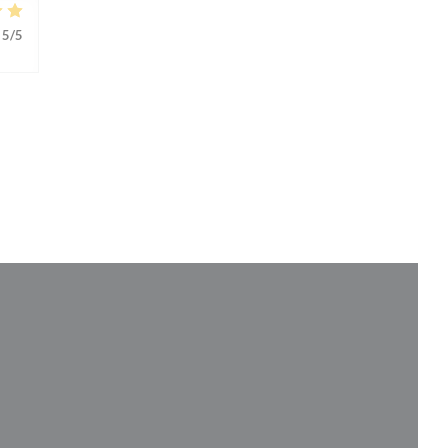
5
/5
 een nieuw venster))