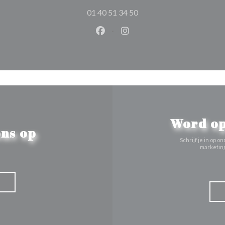
01 40 51 34 50
Facebook ((opent in een nieuw 
Instagram ((opent in een 
Word op
ns op
Schrijf je in op
marketing