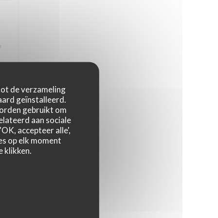
e
 La
 tot de verzameling
ard geïnstalleerd.
worden gebruikt om
relateerd aan sociale
4
/5
OK, accepteer alle',
zes op elk moment
 klikken.
4
/5
ps,