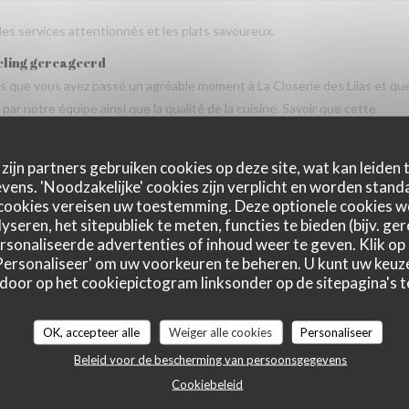
 les services attentionnés et les plats savoureux.
eling gereageerd
vis que vous ayez passé un agréable moment à La Closerie des Lilas et qu
ar notre équipe ainsi que la qualité de la cuisine. Savoir que cette
us fait très plaisir. Nous serons heureux de vous accueillir de nouveau à
zijn partners gebruiken cookies op deze site, wat kan leiden
ens. 'Noodzakelijke' cookies zijn verplicht en worden standa
cookies vereisen uw toestemming. Deze optionele cookies 
yseren, het sitepubliek te meten, functies te bieden (bijv. ge
Service
:
5
/5
Atmosfeer
:
5
/5
Keuken
:
5
/5
Kwaliteit / Prijs
:
sonaliseerde advertenties of inhoud weer te geven. Klik op '
 'Personaliseer' om uw voorkeuren te beheren. U kunt uw keu
 door op het cookiepictogram linksonder op de sitepagina's te
Service
:
5
/5
Atmosfeer
:
5
/5
Keuken
:
5
/5
Kwaliteit / Prijs
:
OK, accepteer alle
Weiger alle cookies
Personaliseer
Beleid voor de bescherming van persoonsgegevens
tres gentil et amable avec esprit! Cuisine simple et raffiné au même tem
Cookiebeleid
e merece de retourner plusieur fois. Je retournerai