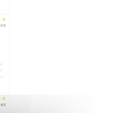
5
/5
ue
nt
 à
4
/5