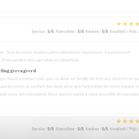
Service
:
5
/5
Atmosfeer
:
5
/5
Keuken
:
5
/5
Kwaliteit / Prijs
:
erie. Tous les mets étaient particulièrement savoureux . Le personnel
 . Atmosphère très agréable et climatisée
eling gereageerd
e. Nous sommes ravis que ce dîner en famille ait été une réussite et q
 que les mets, le confort des lieux ainsi que l’attention de notre équipe o
 nous fait très plaisir. Nous aurons plaisir à vous accueillir de nouveau
Service
:
5
/5
Atmosfeer
:
5
/5
Keuken
:
5
/5
Kwaliteit / Prijs
: