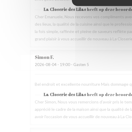
La Closerie des Lilas
heeft op deze beoord
Cher Emanuele, Nous recevons vos compliments avec 
des lieux, la qualité de la cuisine ainsi que le profes
la fois simple, raffinée et pleine de saveurs reflète 
grand plaisir à vous accueillir de nouveau à La Closeri
Simon
F
2026-08-04
- 19:00 - Gasten 5
Bel endroit et excellente nourriture Mais dommage que
La Closerie des Lilas
heeft op deze beoord
Cher Simon, Nous vous remercions d’avoir pris le t
apprécié le cadre de la maison ainsi que la qualité 
avoir l’occasion de vous accueillir de nouveau à La Clo