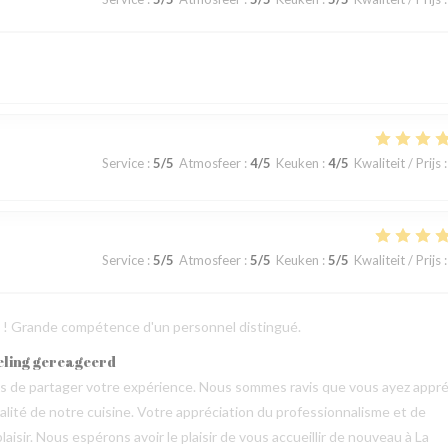
Service
:
5
/5
Atmosfeer
:
4
/5
Keuken
:
4
/5
Kwaliteit / Prijs
:
Service
:
5
/5
Atmosfeer
:
5
/5
Keuken
:
5
/5
Kwaliteit / Prijs
:
ts ! Grande compétence d'un personnel distingué.
eling gereageerd
mps de partager votre expérience. Nous sommes ravis que vous ayez appré
qualité de notre cuisine. Votre appréciation du professionnalisme et de
aisir. Nous espérons avoir le plaisir de vous accueillir de nouveau à La