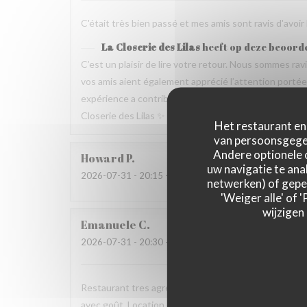
C'était très bien passé et mes amis sont ravis d'avoir
La Closerie des Lilas
heeft op deze beoord
C’est un plaisir de lire votre retour. Nous sommes ra
vos amis aient également apprécié l’attention portée p
expérience a contribué à la réussite de votre repas no
Closerie des Lilas ✨
Het restaurant en 
van persoonsgegev
Andere optionele 
Howard
P
uw navigatie te anal
2026-07-31
- 20:15 - Gasten 4
netwerken) of geper
'Weiger alle' of
wijzigen
Emanuele
C
2026-07-31
- 20:30 - Gasten 2
Restaurant tres agreable, personnel avec expertise, 
avec goût. Location charmante, pour un experience qu