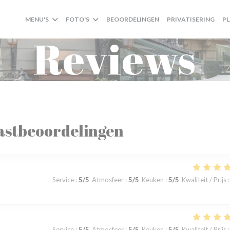
MENU'S
FOTO'S
BEOORDELINGEN
PRIVATISERING
P
Reviews
astbeoordelingen
Service
:
5
/5
Atmosfeer
:
5
/5
Keuken
:
5
/5
Kwaliteit / Prijs
:
Service
:
5
/5
Atmosfeer
:
5
/5
Keuken
:
5
/5
Kwaliteit / Prijs
: