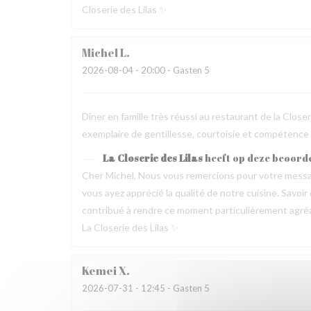
Closerie des Lilas ✨
Michel
L
2026-08-04
- 20:00 - Gasten 5
Dîner en famille très réussi au restaurant de la Clos
exemplaire de gentillesse, courtoisie et compétence
La Closerie des Lilas
heeft op deze beoord
Cher Michel, Nous vous remercions pour votre messag
vous ayez apprécié la qualité de notre cuisine. Savoir
contribué à rendre ce moment particulièrement agréable
La Closerie des Lilas ✨
Kemei
X
2026-07-31
- 12:45 - Gasten 5