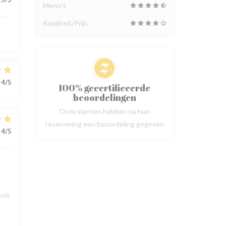
Menu's
Kwaliteit/Prijs
4
/5
100% gecertificeerde
beoordelingen
Onze klanten hebben na hun
reservering een beoordeling gegeven
4
/5
cié