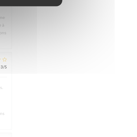
rme
e à
rons
3
/5
s.
ons