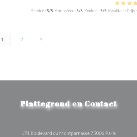
Service
:
5
/5
Atmosfeer
:
5
/5
Keuken
:
5
/5
Kwaliteit / Prijs
:
1
2
3
Plattegrond en Contact
((opent in
171 boulevard du Montparnasse 75006 Paris