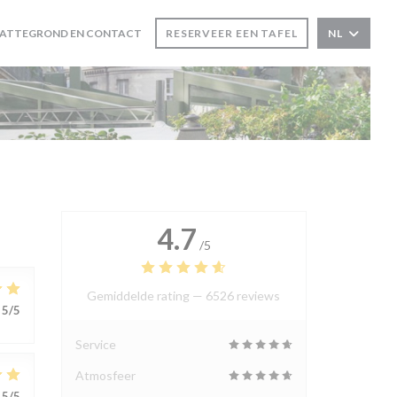
LATTEGROND EN CONTACT
RESERVEER EEN TAFEL
NL
4.7
/5
Gemiddelde rating —
6526 reviews
5
/5
Service
Atmosfeer
5
/5