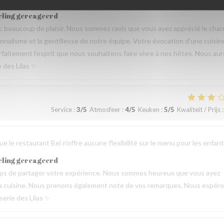
eling gereageerd
beaucoup de plaisir. Nous sommes ravis que vous ayez apprécié le cha
sionnalisme et la gentillesse de notre équipe. Votre évocation d’une cuisin
parfaitement l’esprit que nous souhaitons faire vivre à nos hôtes. Nous au
e des Lilas ✨
Service
:
3
/5
Atmosfeer
:
4
/5
Keuken
:
5
/5
Kwaliteit / Prijs
:
 le restaurant Bel n’offre aucune flexibilité sur le menu pour les enfant
eling gereageerd
emps de partager votre expérience. Nous sommes heureux que vous ayez
de la cuisine. Nous prenons également note de vos remarques. Nous espér
serie des Lilas ✨