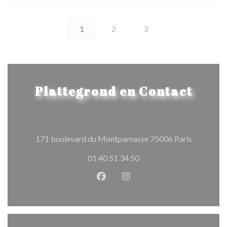
1
2
3
Plattegrond en Contact
((opent in
171 boulevard du Montparnasse 75006 Paris
01 40 51 34 50
Facebook ((opent in een nieuw 
Instagram ((opent in een 