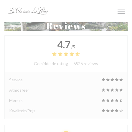
Cookies beheer paneel
Reviews
4.7
/5
Gemiddelde rating —
6526 reviews
Service
Atmosfeer
Menu's
Kwaliteit/Prijs