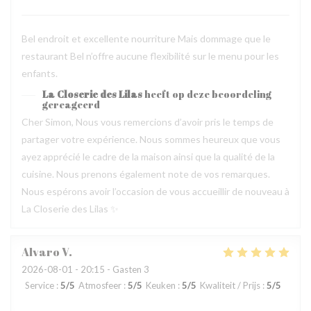
Bel endroit et excellente nourriture Mais dommage que le
restaurant Bel n’offre aucune flexibilité sur le menu pour les
enfants.
La Closerie des Lilas
heeft op deze beoordeling
gereageerd
Cher Simon, Nous vous remercions d’avoir pris le temps de
partager votre expérience. Nous sommes heureux que vous
ayez apprécié le cadre de la maison ainsi que la qualité de la
cuisine. Nous prenons également note de vos remarques.
Nous espérons avoir l’occasion de vous accueillir de nouveau à
La Closerie des Lilas ✨
Alvaro
V
2026-08-01
- 20:15 - Gasten 3
Service
:
5
/5
Atmosfeer
:
5
/5
Keuken
:
5
/5
Kwaliteit / Prijs
:
5
/5