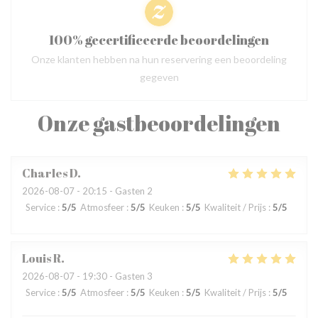
100% gecertificeerde beoordelingen
Onze klanten hebben na hun reservering een beoordeling
gegeven
Onze gastbeoordelingen
Charles
D
2026-08-07
- 20:15 - Gasten 2
Service
:
5
/5
Atmosfeer
:
5
/5
Keuken
:
5
/5
Kwaliteit / Prijs
:
5
/5
Louis
R
2026-08-07
- 19:30 - Gasten 3
Service
:
5
/5
Atmosfeer
:
5
/5
Keuken
:
5
/5
Kwaliteit / Prijs
:
5
/5