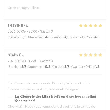
Un repas merveilleux
OLIVIER
G
2026-08-06
- 20:00 - Gasten 3
Service
:
5
/5
Atmosfeer
:
4
/5
Keuken
:
4
/5
Kwaliteit / Prijs
:
4
/5
Alain
G
2026-08-03
- 19:30 - Gasten 3
Service
:
5
/5
Atmosfeer
:
5
/5
Keuken
:
5
/5
Kwaliteit / Prijs
:
4
/5
Très beau cadre au coeur de Paris et plats excellents !
Grande compétence d'un personnel distingué.
La Closerie des Lilas
heeft op deze beoordeling
gereageerd
Cher Alain, Nous vous remercions d’avoir pris le temps de