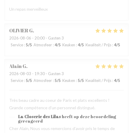
Un repas merveilleux
OLIVIER
G
2026-08-06
- 20:00 - Gasten 3
Service
:
5
/5
Atmosfeer
:
4
/5
Keuken
:
4
/5
Kwaliteit / Prijs
:
4
/5
Alain
G
2026-08-03
- 19:30 - Gasten 3
Service
:
5
/5
Atmosfeer
:
5
/5
Keuken
:
5
/5
Kwaliteit / Prijs
:
4
/5
Très beau cadre au coeur de Paris et plats excellents !
Grande compétence d'un personnel distingué.
La Closerie des Lilas
heeft op deze beoordeling
gereageerd
Cher Alain, Nous vous remercions d’avoir pris le temps de