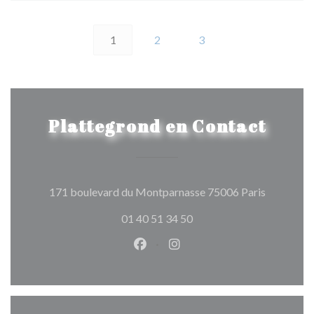
1
2
3
Plattegrond en Contact
((opent in
171 boulevard du Montparnasse 75006 Paris
01 40 51 34 50
Facebook ((opent in een nieuw 
Instagram ((opent in een 