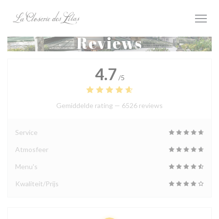
Cookies beheer paneel
Reviews
4.7
/5
Gemiddelde rating —
6526 reviews
Service
Atmosfeer
Menu's
Kwaliteit/Prijs