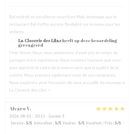
Bel endroit et excellente nourriture Mais dommage que le
restaurant Bel n’offre aucune flexibilité sur le menu pour les
enfants.
La Closerie des Lilas
heeft op deze beoordeling
gereageerd
Cher Simon, Nous vous remercions d’avoir pris le temps de
partager votre expérience. Nous sommes heureux que vous
ayez apprécié le cadre de la maison ainsi que la qualité de la
cuisine. Nous prenons également note de vos remarques.
Nous espérons avoir l’occasion de vous accueillir de nouveau à
La Closerie des Lilas ✨
Alvaro
V
2026-08-01
- 20:15 - Gasten 3
Service
:
5
/5
Atmosfeer
:
5
/5
Keuken
:
5
/5
Kwaliteit / Prijs
:
5
/5