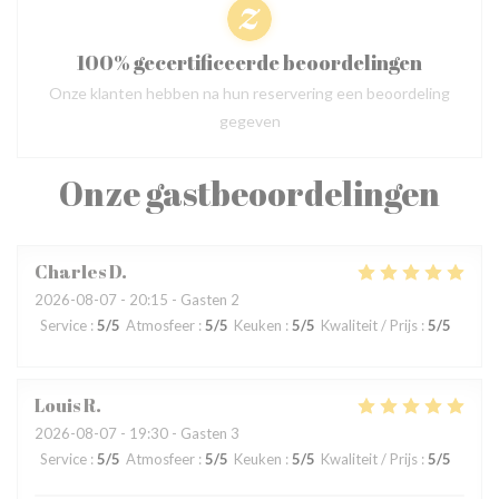
100% gecertificeerde beoordelingen
Onze klanten hebben na hun reservering een beoordeling
gegeven
Onze gastbeoordelingen
Charles
D
2026-08-07
- 20:15 - Gasten 2
Service
:
5
/5
Atmosfeer
:
5
/5
Keuken
:
5
/5
Kwaliteit / Prijs
:
5
/5
Louis
R
2026-08-07
- 19:30 - Gasten 3
Service
:
5
/5
Atmosfeer
:
5
/5
Keuken
:
5
/5
Kwaliteit / Prijs
:
5
/5