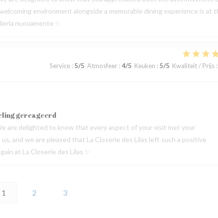
 a welcoming environment alongside a memorable dining experience is at 
oglierla nuovamente ✨
Service
:
5
/5
Atmosfeer
:
4
/5
Keuken
:
5
/5
Kwaliteit / Prijs
:
eling gereageerd
e are delighted to know that every aspect of your visit met your
s, and we are pleased that La Closerie des Lilas left such a positive
ain at La Closerie des Lilas ✨
1
2
3