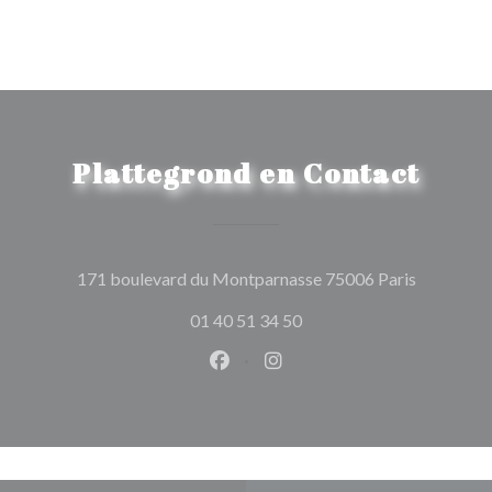
Plattegrond en Contact
((opent in
171 boulevard du Montparnasse 75006 Paris
01 40 51 34 50
Facebook ((opent in een nieuw 
Instagram ((opent in een 