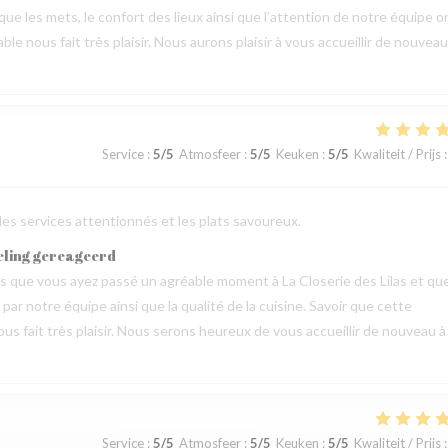
 que les mets, le confort des lieux ainsi que l’attention de notre équipe o
 nous fait très plaisir. Nous aurons plaisir à vous accueillir de nouveau
Service
:
5
/5
Atmosfeer
:
5
/5
Keuken
:
5
/5
Kwaliteit / Prijs
:
 les services attentionnés et les plats savoureux.
eling gereageerd
vis que vous ayez passé un agréable moment à La Closerie des Lilas et qu
ar notre équipe ainsi que la qualité de la cuisine. Savoir que cette
us fait très plaisir. Nous serons heureux de vous accueillir de nouveau à
Service
:
5
/5
Atmosfeer
:
5
/5
Keuken
:
5
/5
Kwaliteit / Prijs
: