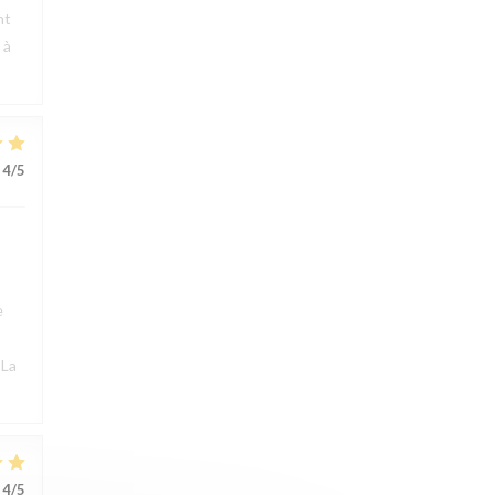
nt
 à
4
/5
e
 La
4
/5