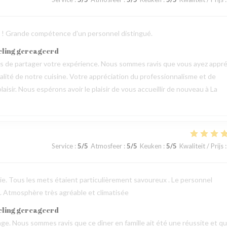
ts ! Grande compétence d'un personnel distingué.
eling gereageerd
mps de partager votre expérience. Nous sommes ravis que vous ayez appré
qualité de notre cuisine. Votre appréciation du professionnalisme et de
aisir. Nous espérons avoir le plaisir de vous accueillir de nouveau à La
Service
:
5
/5
Atmosfeer
:
5
/5
Keuken
:
5
/5
Kwaliteit / Prijs
:
erie. Tous les mets étaient particulièrement savoureux . Le personnel
 . Atmosphère très agréable et climatisée
eling gereageerd
e. Nous sommes ravis que ce dîner en famille ait été une réussite et q