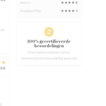
Menu's
Kwaliteit/Prijs
cié
100% gecertificeerde
beoordelingen
Onze klanten hebben na hun
reservering een beoordeling gegeven
5
/5
ue