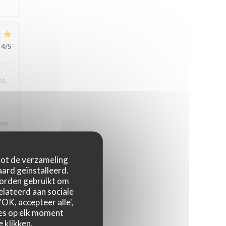
4
/5
ps,
rme
e à
rons
 tot de verzameling
ard geïnstalleerd.
worden gebruikt om
relateerd aan sociale
OK, accepteer alle',
3
/5
zes op elk moment
 klikken.