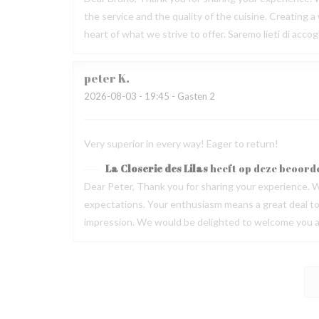
the service and the quality of the cuisine. Creating
heart of what we strive to offer. Saremo lieti di acc
peter
K
2026-08-03
- 19:45 - Gasten 2
Very superior in every way! Eager to return!
La Closerie des Lilas
heeft op deze beoord
Dear Peter, Thank you for sharing your experience. W
expectations. Your enthusiasm means a great deal to u
impression. We would be delighted to welcome you ag