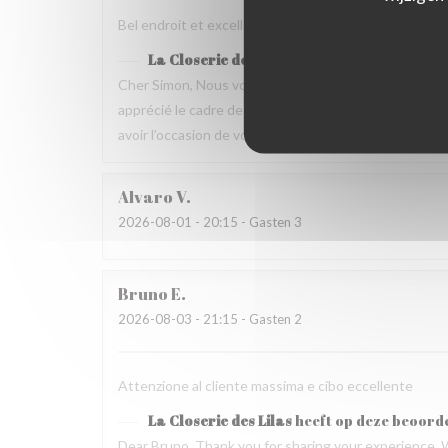
Bel endroit et excellente nourriture Mais dommage que
La Closerie des Lilas
heeft op deze beoord
Cher Simon, Nous vous remercions d’avoir pris le t
apprécié le cadre de la maison ainsi que la qualité 
avoir l’occasion de vous accueillir de nouveau à La Clo
Alvaro
V
2026-08-01
- 20:15 - Gasten 3
Bruno
E
2026-08-03
- 21:15 - Gasten 2
Attenzione al cliente massima e cibo eccellente
La Closerie des Lilas
heeft op deze beoord
Dear Bruno, Thank you for sharing your experience. 