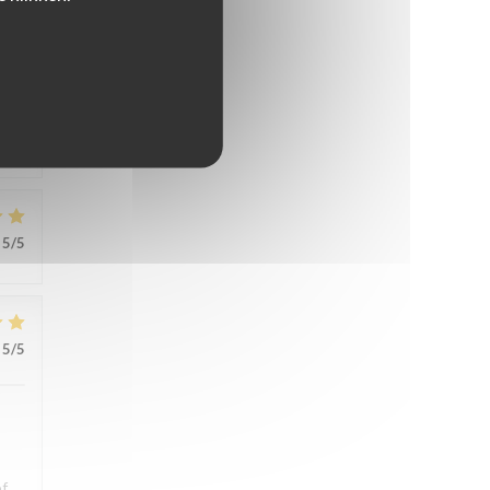
s.
ons
5
/5
5
/5
of