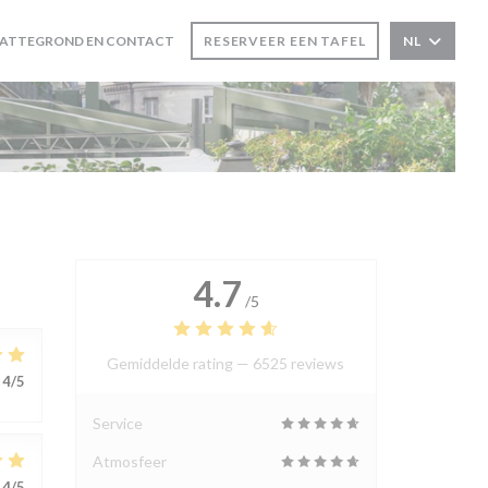
LATTEGROND EN CONTACT
RESERVEER EEN TAFEL
NL
4.7
/5
Gemiddelde rating —
6525 reviews
4
/5
Service
Atmosfeer
4
/5