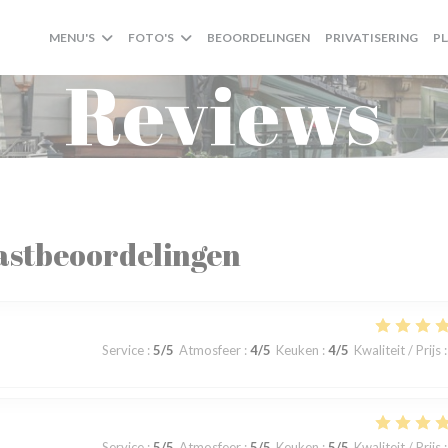
MENU'S
FOTO'S
BEOORDELINGEN
PRIVATISERING
P
Reviews
astbeoordelingen
Service
:
5
/5
Atmosfeer
:
4
/5
Keuken
:
4
/5
Kwaliteit / Prijs
:
Service
:
5
/5
Atmosfeer
:
5
/5
Keuken
:
5
/5
Kwaliteit / Prijs
: