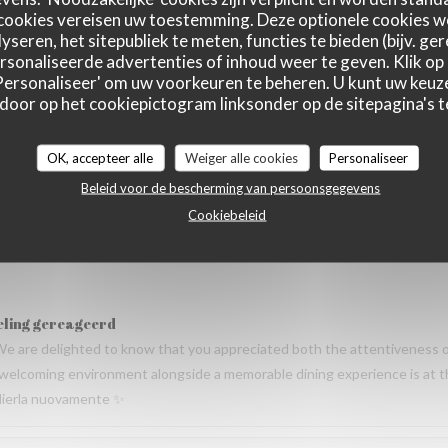
de la cuisine. Nous prenons également note de vos remarques. Nous espér
cookies vereisen uw toestemming. Deze optionele cookies 
serie des Lilas ✨
yseren, het sitepubliek te meten, functies te bieden (bijv. ge
sonaliseerde advertenties of inhoud weer te geven. Klik op '
 'Personaliseer' om uw voorkeuren te beheren. U kunt uw keu
 door op het cookiepictogram linksonder op de sitepagina's te
Service
:
5
/5
Atmosfeer
:
5
/5
Keuken
:
5
/5
Kwaliteit / Prijs
:
OK, accepteer alle
Weiger alle cookies
Personaliseer
Beleid voor de bescherming van persoonsgegevens
Cookiebeleid
Service
:
5
/5
Atmosfeer
:
5
/5
Keuken
:
5
/5
Kwaliteit / Prijs
:
eling gereageerd
We are delighted to know that you appreciated both the attentiveness 
 a welcoming environment alongside a memorable dining experience is at 
oglierla nuovamente ✨