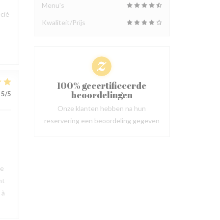
Menu's
cié
Kwaliteit/Prijs
100% gecertificeerde
beoordelingen
5
/5
Onze klanten hebben na hun
reservering een beoordeling gegeven
ue
nt
 à