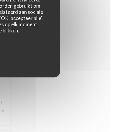
ons
worden gebruikt om
relateerd aan sociale
OK, accepteer alle',
zes op elk moment
 klikken.
5
/5
5
/5
of
the