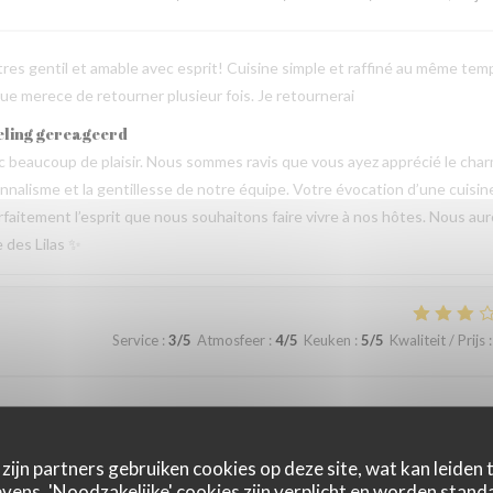
tres gentil et amable avec esprit! Cuisine simple et raffiné au même tem
e merece de retourner plusieur fois. Je retournerai
eling gereageerd
beaucoup de plaisir. Nous sommes ravis que vous ayez apprécié le cha
sionnalisme et la gentillesse de notre équipe. Votre évocation d’une cuisin
parfaitement l’esprit que nous souhaitons faire vivre à nos hôtes. Nous au
e des Lilas ✨
Service
:
3
/5
Atmosfeer
:
4
/5
Keuken
:
5
/5
Kwaliteit / Prijs
:
 le restaurant Bel n’offre aucune flexibilité sur le menu pour les enfant
eling gereageerd
zijn partners gebruiken cookies op deze site, wat kan leiden
emps de partager votre expérience. Nous sommes heureux que vous ayez
ens. 'Noodzakelijke' cookies zijn verplicht en worden standa