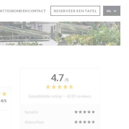
LATTEGROND EN CONTACT
RESERVEER EEN TAFEL
NL
4.7
/5
Gemiddelde rating —
6519 reviews
4
/5
Service
Atmosfeer