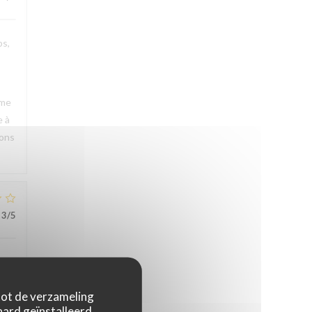
ps,
rme
e à
rons
3
/5
s.
 tot de verzameling
ard geïnstalleerd.