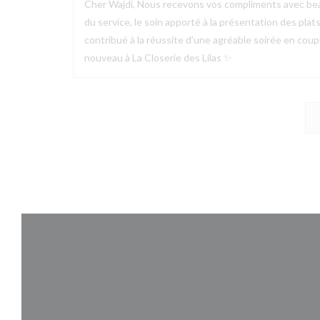
Cher Wajdi, Nous recevons vos compliments avec bea
du service, le soin apporté à la présentation des plat
contribué à la réussite d’une agréable soirée en couple
nouveau à La Closerie des Lilas ✨