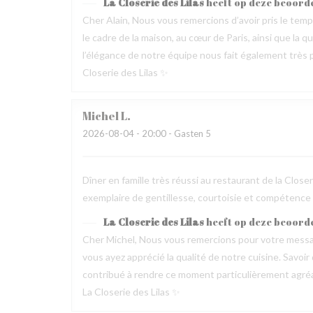
La Closerie des Lilas
heeft op deze beoord
Cher Alain, Nous vous remercions d’avoir pris le te
le cadre de la maison, au cœur de Paris, ainsi que la 
l’élégance de notre équipe nous fait également très pl
Closerie des Lilas ✨
Michel
L
2026-08-04
- 20:00 - Gasten 5
Dîner en famille très réussi au restaurant de la Clos
exemplaire de gentillesse, courtoisie et compétence
La Closerie des Lilas
heeft op deze beoord
Cher Michel, Nous vous remercions pour votre messag
vous ayez apprécié la qualité de notre cuisine. Savoir
contribué à rendre ce moment particulièrement agréable
La Closerie des Lilas ✨