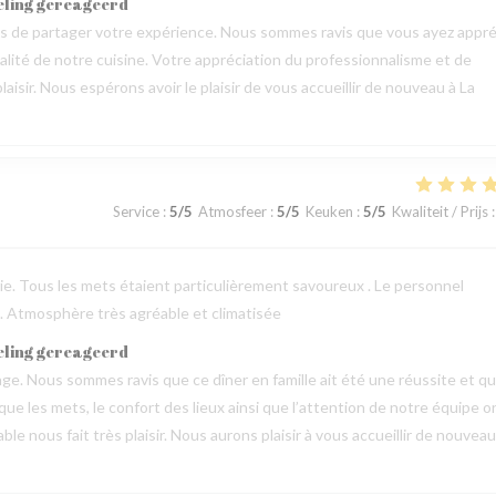
eling gereageerd
mps de partager votre expérience. Nous sommes ravis que vous ayez appré
qualité de notre cuisine. Votre appréciation du professionnalisme et de
aisir. Nous espérons avoir le plaisir de vous accueillir de nouveau à La
Service
:
5
/5
Atmosfeer
:
5
/5
Keuken
:
5
/5
Kwaliteit / Prijs
:
erie. Tous les mets étaient particulièrement savoureux . Le personnel
 . Atmosphère très agréable et climatisée
eling gereageerd
e. Nous sommes ravis que ce dîner en famille ait été une réussite et q
 que les mets, le confort des lieux ainsi que l’attention de notre équipe o
 nous fait très plaisir. Nous aurons plaisir à vous accueillir de nouveau