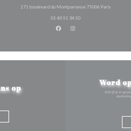
((opent in
171 boulevard du Montparnasse 75006 Paris
01 40 51 34 50
Facebook ((opent in een nieuw 
Instagram ((opent in een 
Word op
ns op
Schrijf je in op
marketing