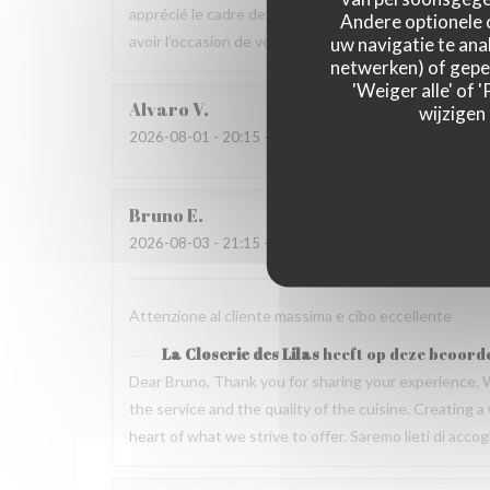
apprécié le cadre de la maison ainsi que la qualité 
Andere optionele 
avoir l’occasion de vous accueillir de nouveau à La Clo
uw navigatie te anal
netwerken) of geper
'Weiger alle' of
Alvaro
V
wijzigen
2026-08-01
- 20:15 - Gasten 3
Bruno
E
2026-08-03
- 21:15 - Gasten 2
Attenzione al cliente massima e cibo eccellente
La Closerie des Lilas
heeft op deze beoord
Dear Bruno, Thank you for sharing your experience. 
the service and the quality of the cuisine. Creating
heart of what we strive to offer. Saremo lieti di acc