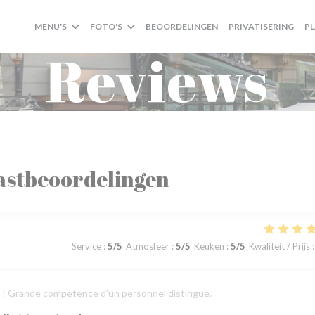
MENU'S
FOTO'S
BEOORDELINGEN
PRIVATISERING
P
Reviews
astbeoordelingen
Service
:
5
/5
Atmosfeer
:
5
/5
Keuken
:
5
/5
Kwaliteit / Prijs
:
ts ! Grande compétence d'un personnel distingué.