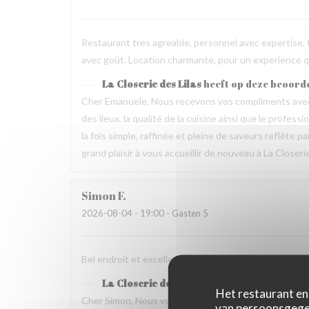
Restaurant tres agreable, personnel avec expertise, 
avec goût. Location charmante, pour un experience qu
La Closerie des Lilas
heeft op deze beoord
Cher Emanuele, Nous recevons vos compliments avec 
des lieux, la qualité de la cuisine ainsi que le profes
la fois simple, raffinée et pleine de saveurs reflète 
grand plaisir à vous accueillir de nouveau à La Closeri
Simon
F
2026-08-04
- 19:00 - Gasten 5
Bel endroit et excellente nourriture Mais dommage que
La Closerie des Lilas
heeft op deze beoord
Het restaurant en 
Cher Simon, Nous vous remercions d’avoir pris le t
van persoonsgegev