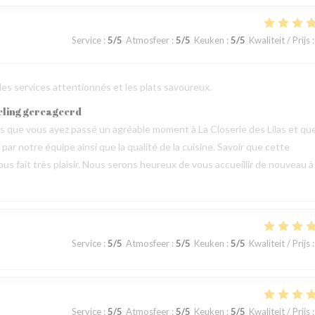
Service
:
5
/5
Atmosfeer
:
5
/5
Keuken
:
5
/5
Kwaliteit / Prijs
:
 les services attentionnés et les plats savoureux.
eling gereageerd
vis que vous ayez passé un agréable moment à La Closerie des Lilas et qu
ar notre équipe ainsi que la qualité de la cuisine. Savoir que cette
us fait très plaisir. Nous serons heureux de vous accueillir de nouveau à
Service
:
5
/5
Atmosfeer
:
5
/5
Keuken
:
5
/5
Kwaliteit / Prijs
:
Service
:
5
/5
Atmosfeer
:
5
/5
Keuken
:
5
/5
Kwaliteit / Prijs
: