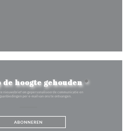
 een nieuw venster))
venster))
nieuw venster))
 de hoogte gehouden
*
 onze nieuwsbrief om gepersonaliseerde communicatie en
aanbiedingen per e-mail van ons te ontvangen.
ABONNEREN