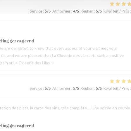
Service
:
5
/5
Atmosfeer
:
4
/5
Keuken
:
5
/5
Kwaliteit / Prijs
:
eling gereageerd
e are delighted to know that every aspect of your visit met your
s, and we are pleased that La Closerie des Lilas left such a positive
ain at La Closerie des Lilas ✨
Service
:
5
/5
Atmosfeer
:
5
/5
Keuken
:
5
/5
Kwaliteit / Prijs
:
sentation des plats, la carte des vins, très complète,… Une soirée en couple
eling gereageerd