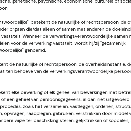
gische, genetische, psychische, economische, culturele of socia
soon.
twoordelijke": betekent de natuurlijke of rechtspersoon, de o
ander orgaan die/dat alleen of samen met anderen de doelein
 vaststelt. Wanneer de verwerkingsverantwoordelijke samen
len voor de verwerking vaststelt, wordt hij/zij "gezamenlijk
woordelijke" genoemd.
kent de natuurlijke of rechtspersoon, de overheidsinstantie, d
dat ten behoeve van de verwerkingsverantwoordelijke perso
tekent elke bewerking of elk geheel van bewerkingen met betre
f een geheel van persoonsgegevens, al dan niet uitgevoerd 
rocedés, zoals het verzamelen, vastleggen, ordenen, structu
en, opvragen, raadplegen, gebruiken, verstrekken door middel
ndere wijze ter beschikking stellen, gelijktrekken of koppelen