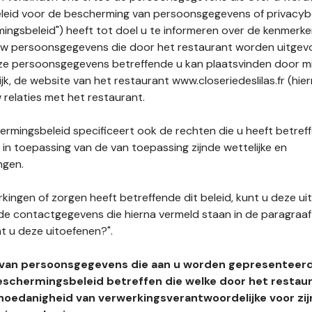
leid voor de bescherming van persoonsgegevens of privacybe
ngsbeleid") heeft tot doel u te informeren over de kenmerke
uw persoonsgegevens die door het restaurant worden uitgev
e persoonsgegevens betreffende u kan plaatsvinden door mid
ijk, de website van het restaurant www.closeriedeslilas.fr (hie
 relaties met het restaurant.
rmingsbeleid specificeert ook de rechten die u heeft betref
n toepassing van de van toepassing zijnde wettelijke en
ngen.
kingen of zorgen heeft betreffende dit beleid, kunt u deze ui
de contactgegevens die hierna vermeld staan in de paragraaf 
t u deze uitoefenen?".
 van persoonsgegevens die aan u worden gepresenteer
eschermingsbeleid betreffen die welke door het restau
hoedanigheid van verwerkingsverantwoordelijke voor zij