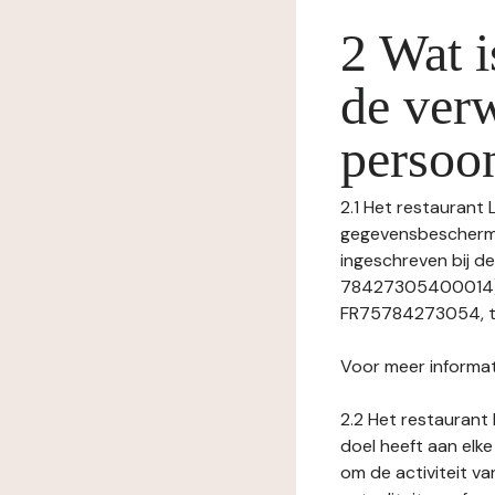
2 Wat i
de ver
persoo
2.1 Het restaurant L
gegevensbeschermin
ingeschreven bij 
78427305400014), 
FR75784273054, tel
Voor meer informat
2.2 Het restaurant 
doel heeft aan elke
om de activiteit v