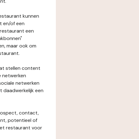
nt.
restaurant kunnen
t en/of een
t restaurant een
enkbonnen"
den, maar ook om
staurant.
at stellen content
ze netwerken
 sociale netwerken
t daadwerkelijk een
rospect, contact,
ent, potentieel of
het restaurant voor