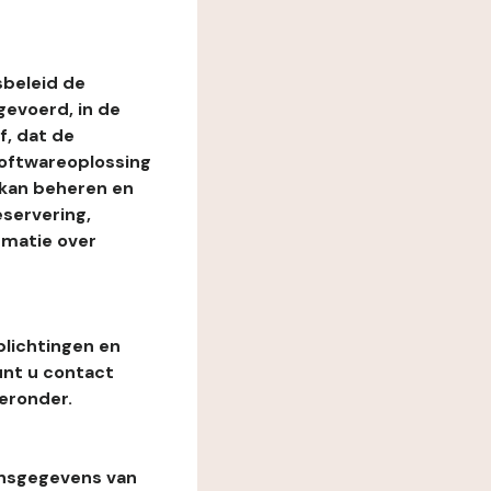
beleid de
evoerd, in de
, dat de
softwareoplossing
 kan beheren en
eservering,
rmatie over
plichtingen en
unt u contact
eronder.
onsgegevens van