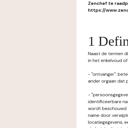
Zenchef te raadpl
https://www.zenc
1 Defin
Naast de termen die
in het enkelvoud o
- "ontvanger": bete
ander orgaan dat p
- "persoonsgegeven
identificeerbare na
wordt beschouwd ee
name door verwijzi
locatiegegevens, ee