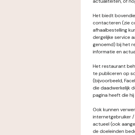
actualiteiten, of 
Het biedt bovendie
contacteren (zie c
afhaalbestelling ku
dergelijke service
genoemd) bij het r
informatie en actua
Het restaurant behe
te publiceren op s
(bijvoorbeeld, Face
die daadwerkelijk 
pagina heeft die hij
Ook kunnen verwerk
internetgebruiker / 
actueel (ook aange
de doeleinden bedo