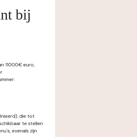
nt bij
an 11000€ euro,
r
ummer:
nieerd), die tot
schikbaar te stellen
u's, evenals zijn