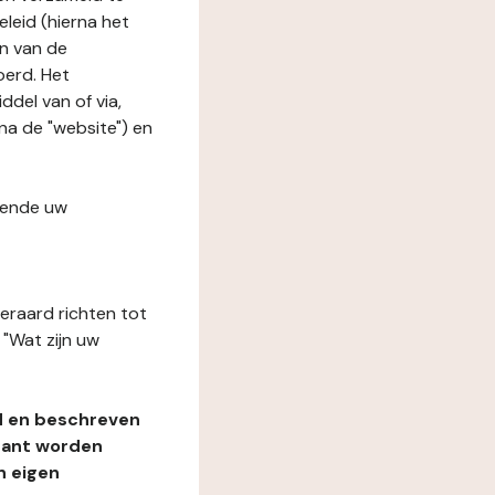
leid (hierna het
n van de
oerd. Het
del van of via,
rna de "website") en
fende uw
teraard richten tot
"Wat zijn uw
d en beschreven
rant worden
n eigen