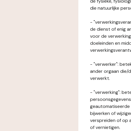
de fysieke, fysiolo
die natuurlijke per
- "verwerkingsveran
de dienst of enig 
voor de verwerking
doeleinden en midde
verwerkingsverant
- "verwerker": bete
ander orgaan die/
verwerkt.
- "verwerking": be
persoonsgegevens o
geautomatiseerde p
bijwerken of wijzig
verspreiden of op a
of vernietigen.