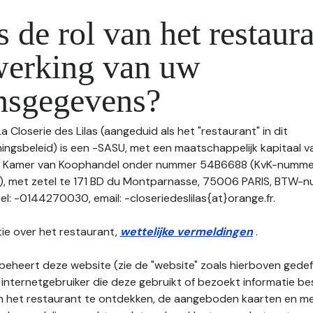
s de rol van het restaura
werking van uw
nsgegevens?
a Closerie des Lilas (aangeduid als het "restaurant" in dit
gsbeleid) is een -SASU, met een maatschappelijk kapitaal v
de Kamer van Koophandel onder nummer 54B6688 (KvK-numme
met zetel te 171 BD du Montparnasse, 75006 PARIS, BTW-n
: -0144270030, email: -closeriedeslilas{at}orange.fr.
ie over het restaurant,
wettelijke vermeldingen
.
beheert deze website (zie de "website" zoals hierboven gedefi
 internetgebruiker die deze gebruikt of bezoekt informatie be
an het restaurant te ontdekken, de aangeboden kaarten en men