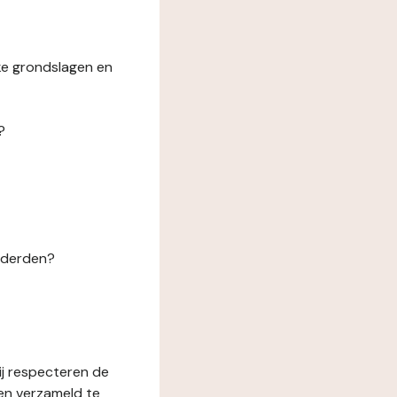
ke grondslagen en
?
n derden?
ij respecteren de
en verzameld te