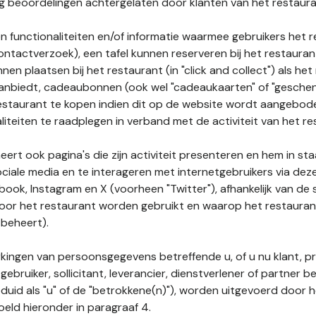
nog beoordelingen achtergelaten door klanten van het restaura
n functionaliteiten en/of informatie waarmee gebruikers het 
ontactverzoek), een tafel kunnen reserveren bij het restauran
nnen plaatsen bij het restaurant (in "click and collect") als he
 aanbiedt, cadeaubonnen (ook wel "cadeaukaarten" of "gesch
estaurant te kopen indien dit op de website wordt aangebo
liteiten te raadplegen in verband met de activiteit van het re
ert ook pagina's die zijn activiteit presenteren en hem in sta
ociale media en te interageren met internetgebruikers via de
book, Instagram en X (voorheen "Twitter"), afhankelijk van de
door het restaurant worden gebruikt en waarop het restauran
 beheert).
ingen van persoonsgegevens betreffende u, of u nu klant, p
gebruiker, sollicitant, leverancier, dienstverlener of partner b
duid als "u" of de "betrokkene(n)"), worden uitgevoerd door 
eld hieronder in paragraaf 4.