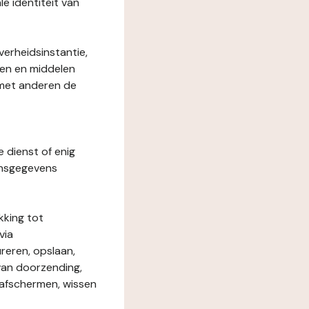
le identiteit van
verheidsinstantie,
den en middelen
 met anderen de
e dienst of enig
onsgegevens
kking tot
via
reren, opslaan,
 van doorzending,
, afschermen, wissen