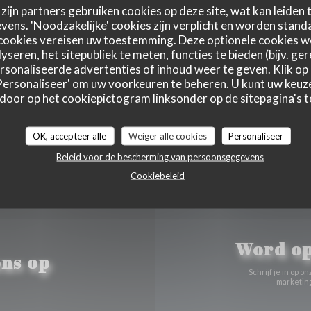
Plattegrond en Contact
zijn partners gebruiken cookies op deze site, wat kan leiden
ens. 'Noodzakelijke' cookies zijn verplicht en worden standa
cookies vereisen uw toestemming. Deze optionele cookies 
yseren, het sitepubliek te meten, functies te bieden (bijv. ge
sonaliseerde advertenties of inhoud weer te geven. Klik op '
((opent in
171 boulevard du Montparnasse 75006 Paris
 'Personaliseer' om uw voorkeuren te beheren. U kunt uw keu
01 40 51 34 50
 door op het cookiepictogram linksonder op de sitepagina's te
Facebook ((opent in een nieuw 
Instagram ((opent in een 
OK, accepteer alle
Weiger alle cookies
Personaliseer
Beleid voor de bescherming van persoonsgegevens
Cookiebeleid
Word op
ns op
Schrijf je in op
marketing