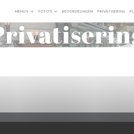
MENU'S
FOTO'S
BEOORDELINGEN
PRIVATISERING
P
Privatiserin