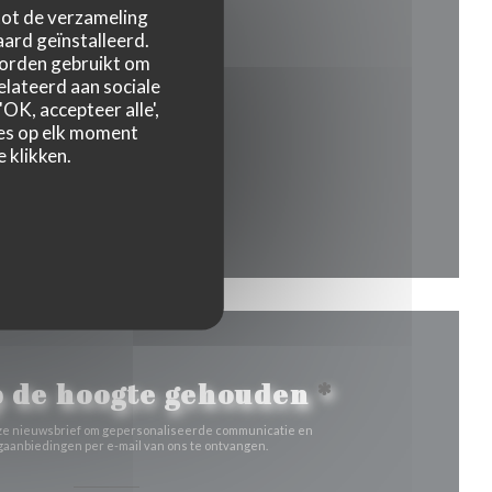
 tot de verzameling
ard geïnstalleerd.
worden gebruikt om
relateerd aan sociale
OK, accepteer alle',
 een nieuw venster))
zes op elk moment
 klikken.
venster))
nieuw venster))
 de hoogte gehouden
*
 onze nieuwsbrief om gepersonaliseerde communicatie en
aanbiedingen per e-mail van ons te ontvangen.