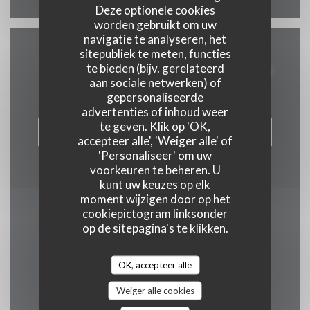
Deze optionele cookies
worden gebruikt om uw
navigatie te analyseren, het
sitepubliek te meten, functies
Neem contact met ons op
te bieden (bijv. gerelateerd
aan sociale netwerken) of
gepersonaliseerde
advertenties of inhoud weer
te geven. Klik op 'OK,
RESERVEER EEN TAFEL
accepteer alle', 'Weiger alle' of
'Personaliseer' om uw
voorkeuren te beheren. U
kunt uw keuzes op elk
moment wijzigen door op het
cookiepictogram linksonder
Word op de hoogte
op de sitepagina's te klikken.
gehouden
*
OK, accepteer alle
Schrijf je in op onze nieuwsbrief om gepersonaliseerde
communicatie en marketingaanbiedingen per e-mail van ons te
ontvangen.
Weiger alle cookies