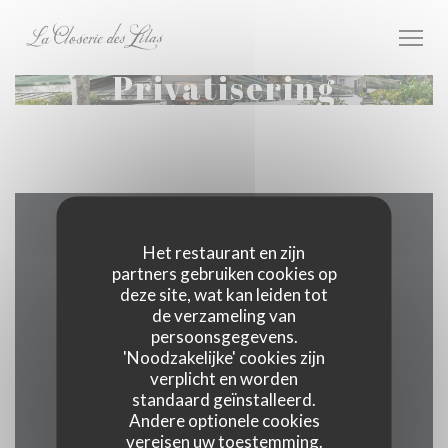
Cookies beheer paneel
Privatisering
Plattegrond en Contact
Het restaurant en zijn
partners gebruiken cookies op
deze site, wat kan leiden tot
de verzameling van
persoonsgegevens.
((opent in
171 boulevard du Montparnasse 75006 Paris
'Noodzakelijke' cookies zijn
verplicht en worden
01 40 51 34 50
standaard geïnstalleerd.
Andere optionele cookies
Facebook ((opent in een nieuw 
Instagram ((opent in een 
vereisen uw toestemming.