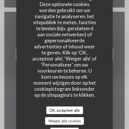
Deze optionele cookies
worden gebruikt om uw
navigatie te analyseren, het
sitepubliek te meten, functies
Neem contact met ons op
te bieden (bijv. gerelateerd
aan sociale netwerken) of
gepersonaliseerde
advertenties of inhoud weer
te geven. Klik op 'OK,
RESERVEER EEN TAFEL
accepteer alle', 'Weiger alle' of
'Personaliseer' om uw
voorkeuren te beheren. U
kunt uw keuzes op elk
moment wijzigen door op het
cookiepictogram linksonder
Word op de hoogte
op de sitepagina's te klikken.
gehouden
*
OK, accepteer alle
Schrijf je in op onze nieuwsbrief om gepersonaliseerde
communicatie en marketingaanbiedingen per e-mail van ons te
ontvangen.
Weiger alle cookies