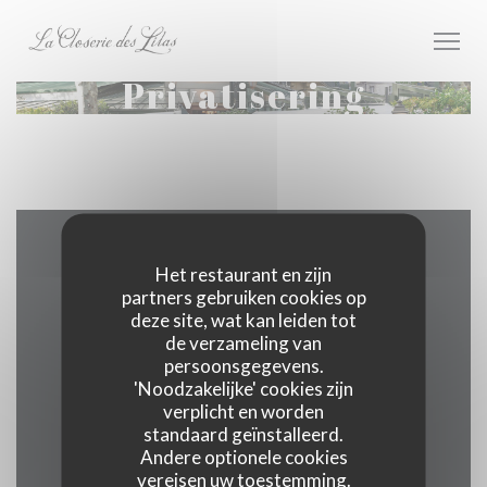
Cookies beheer paneel
Privatisering
Plattegrond en Contact
Het restaurant en zijn
partners gebruiken cookies op
deze site, wat kan leiden tot
de verzameling van
persoonsgegevens.
((opent in
171 boulevard du Montparnasse 75006 Paris
'Noodzakelijke' cookies zijn
verplicht en worden
01 40 51 34 50
standaard geïnstalleerd.
Andere optionele cookies
Facebook ((opent in een nieuw 
Instagram ((opent in een 
vereisen uw toestemming.