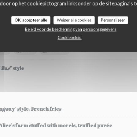
 door op het cookiepictogram linksonder op de sitepagina's te
OK, accepteer alle
Weiger alle cookies
Personaliseer
etables
Beleid voor de bescherming van persoonsgegevens
Cookiebeleid
zucchini fricassee and its flower, strawberry and chilli 
SOJA
SESAM
SULFIETEN
ilas" style
ingway" style, French fries
ice's farm stuffed with morels, truffled purée