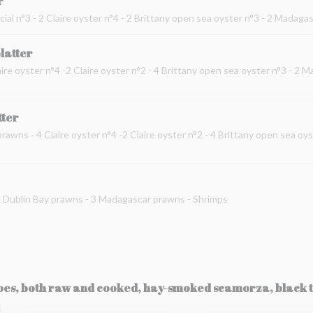
r
cial n°3 - 2 Claire oyster n°4 - 2 Brittany open sea oyster n°3 - 2 Madag
platter
ire oyster n°4 -2 Claire oyster n°2 - 4 Brittany open sea oyster n°3 - 2 
tter
prawns - 4 Claire oyster n°4 -2 Claire oyster n°2 - 4 Brittany open sea oy
 2 Dublin Bay prawns - 3 Madagascar prawns - Shrimps
toes, both raw and cooked, hay-smoked scamorza, black t