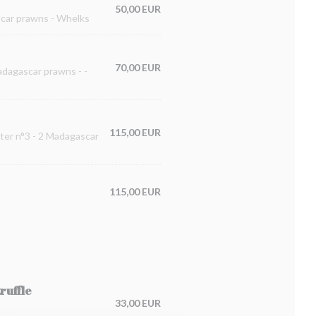
50,00 EUR
ascar prawns - Whelks
70,00 EUR
Madagascar prawns - -
115,00 EUR
ster n°3 - 2 Madagascar
115,00 EUR
ruffle
33,00 EUR