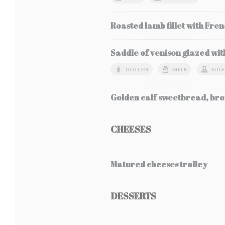
Roasted lamb fillet with Fren
Saddle of venison glazed wit
GLUTEN
MELK
SULF
Golden calf sweetbread, bro
CHEESES
Matured cheeses trolley
DESSERTS