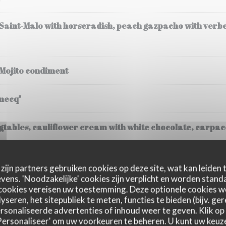
 Saint-Malo with horseradish, peach gazpacho with verb
 Mojito condiment
mecq"
tables, cauliflower cream with white chocolate, carpacc
(30 gr), steamed potatoes, cream
zijn partners gebruiken cookies op deze site, wat kan leiden
ens. 'Noodzakelijke' cookies zijn verplicht en worden standa
cookies vereisen uw toestemming. Deze optionele cookies 
yseren, het sitepubliek te meten, functies te bieden (bijv. ge
sonaliseerde advertenties of inhoud weer te geven. Klik op '
 'Personaliseer' om uw voorkeuren te beheren. U kunt uw keu
ssee, Fregola Sarda risotto, black truffle