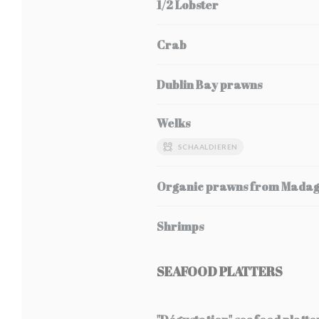
1/2 Lobster
Crab
Dublin Bay prawns
Welks
SCHAALDIEREN
Organic prawns from Mada
Shrimps
SEAFOOD PLATTERS