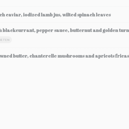
ch caviar, iodized lamb jus, wilted spinach leaves
h blackcurrant, pepper sauce, butternut and golden turn
IETEN
wned butter, chanterelle mushrooms and apricots frica