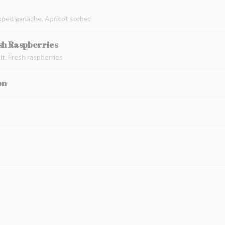
pped ganache, Apricot sorbet
sh Raspberries
t, Fresh raspberries
on