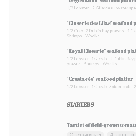
"Dégustation" seafood platte
1/2 Lobster - 2 Gillardeau oyster spe
"Closerie des Lilas" seafood 
1/2 Crab -2 Dublin Bay prawns - 4 Cla
Shrimps - Whelks
"Royal Closerie" seafood pla
1/2 Lobster -1/2 crab - 2 Dublin Bay 
prawns - Shrimps - Whelks
"Crustacés" seafood platter
1/2 Lobster -1/2 crab -Spider crab -
STARTERS
Tartlet of field-grown toma
SCHAALDIEREN
SULFIETEN