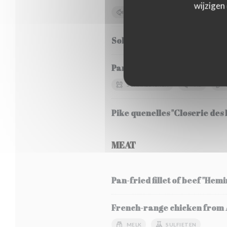
wijzigen
VIS
SOJA
MELK
Sole Meunière, seasonal veg
Pancha-grilled bluefin tuna, 
SCHAALDIEREN
VIS
Pike quenelles "Closerie des L
MEAT
Pan-fried fillet of beef "Hem
French-range chicken from Al
MELK
SULFIETEN