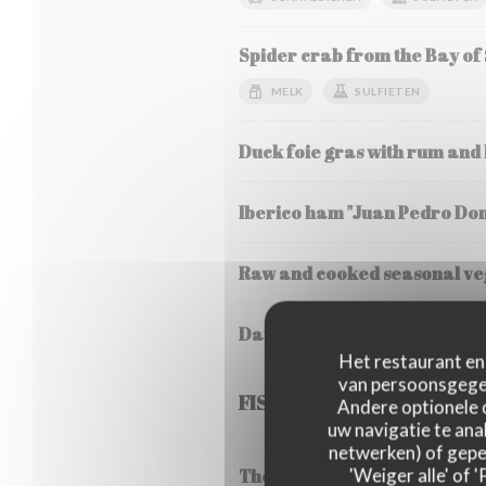
Spider crab from the Bay of
MELK
SULFIETEN
Duck foie gras with rum and
Iberico ham "Juan Pedro Do
Raw and cooked seasonal veg
Daurenki Petrossian caviar 
Het restaurant en 
van persoonsgegev
FISH
Andere optionele 
uw navigatie te anal
netwerken) of geper
'Weiger alle' of
Thermidor style lobster frica