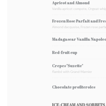
Apricot and Almond
Vanilla apricot compote, Orgeat whi
Frozen Rose Parfait and Fre
Almond dacquoise, Frozen rose parfai
Madagascar Vanilla Napole
Red-fruit cup
Crepes "Suzette"
flambé with Grand-Marnier
Chocolate profiteroles
ICE-CREAM AND SORBETS