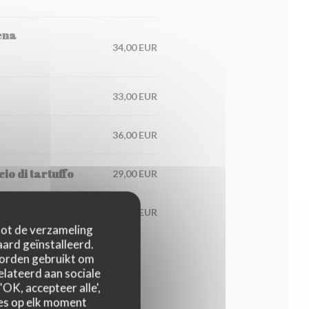
ena
34,00 EUR
33,00 EUR
36,00 EUR
io di tartuffo
29,00 EUR
125,00 EUR
 tot de verzameling
ard geïnstalleerd.
worden gebruikt om
relateerd aan sociale
OK, accepteer alle',
zes op elk moment