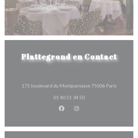
Plattegrond en Contact
((opent in
171 boulevard du Montparnasse 75006 Paris
01 40 51 34 50
Facebook ((opent in een nieuw 
Instagram ((opent in een 