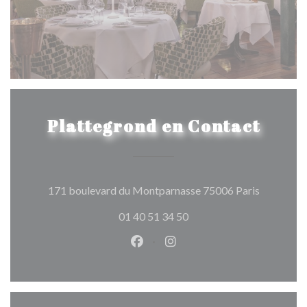
Plattegrond en Contact
((opent in
171 boulevard du Montparnasse 75006 Paris
01 40 51 34 50
Facebook ((opent in een nieuw 
Instagram ((opent in een 