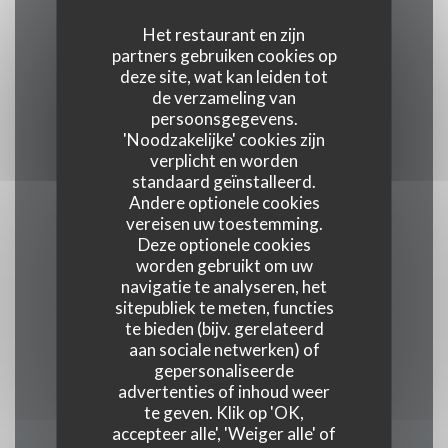
Het restaurant en zijn
Keuken
partners gebruiken cookies op
deze site, wat kan leiden tot
traditioneel, vers product, Traditionele keuken
de verzameling van
persoonsgegevens.
'Noodzakelijke' cookies zijn
Soort bedrijf
verplicht en worden
Gourmet restaurant
standaard geïnstalleerd.
Andere optionele cookies
vereisen uw toestemming.
Diensten
Deze optionele cookies
Veranda, Wifi, Airconditioning, , Geblokkeerde
worden gebruikt om uw
toegang
navigatie te analyseren, het
sitepubliek te meten, functies
te bieden (bijv. gerelateerd
Betaalmethoden
aan sociale netwerken) of
Union Pay, Contant geld, Visa, American Express
gepersonaliseerde
advertenties of inhoud weer
te geven. Klik op 'OK,
accepteer alle', 'Weiger alle' of