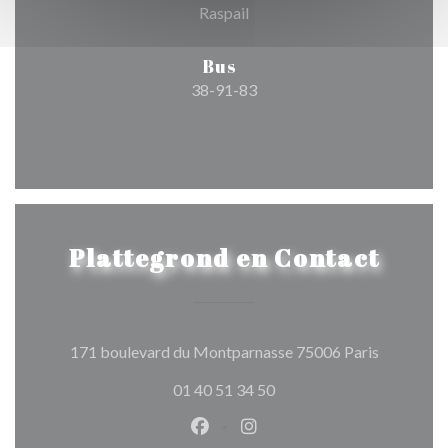
Raspail
Bus
38-91-83
Plattegrond en Contact
((opent in
171 boulevard du Montparnasse 75006 Paris
01 40 51 34 50
Facebook ((opent in een nieuw 
Instagram ((opent in een 