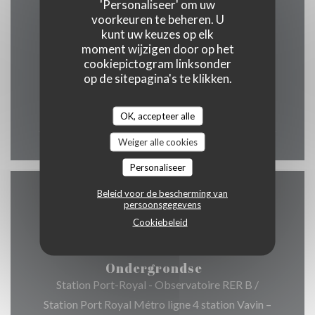
'Personaliseer' om uw
Openingstijden
voorkeuren te beheren. U
kunt uw keuzes op elk
moment wijzigen door op het
cookiepictogram linksonder
op de sitepagina's te klikken.
Maa
-
Zon
12:00 - 00:00
OK, accepteer alle
Weiger alle cookies
Personaliseer
Beleid voor de bescherming van
Toegang
persoonsgegevens
Cookiebeleid
Ondergrondse
Station Port-Royal - Observatoire RER B /
Station Port Royal Métro ligne 4 station Vavin –