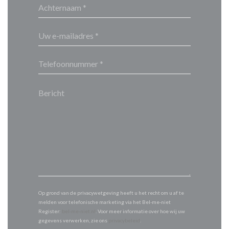
Op grond van de privacywetgeving heeft u het recht om u af te
melden voor telefonische marketing via het Bel-me-niet
Register:
bel-me-niet.nl
. Voor meer informatie over hoe wij uw
gegevens verwerken, zie ons
privacybeleid
.