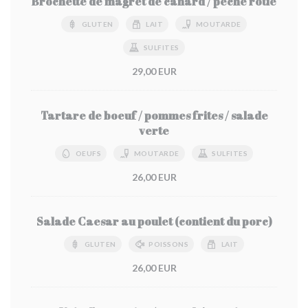
Brochette de magret de canard / pêche rôtie
GLUTEN
LAIT
MOUTARDE
SULFITES
29,00 EUR
Tartare de boeuf / pommes frites / salade
verte
OEUFS
MOUTARDE
SULFITES
26,00 EUR
Salade Caesar au poulet (contient du porc)
GLUTEN
POISSONS
LAIT
26,00 EUR