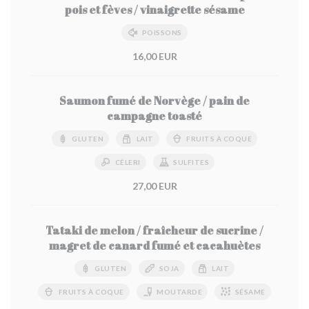
pois et fèves / vinaigrette sésame
POISSONS
16,00 EUR
Saumon fumé de Norvège / pain de
campagne toasté
GLUTEN
LAIT
FRUITS À COQUE
CÉLERI
SULFITES
27,00 EUR
Tataki de melon / fraîcheur de sucrine /
magret de canard fumé et cacahuètes
GLUTEN
SOJA
LAIT
FRUITS À COQUE
MOUTARDE
SÉSAME