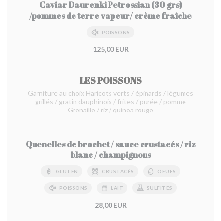
Caviar Daurenki Petrossian (30 grs)
/pommes de terre vapeur/ crème fraîche
POISSONS
125,00 EUR
LES POISSONS
Garniture au choix Haricots verts / épinards / légumes
grillés / gratin dauphinois / frites / purée / pomme
Grenaille / riz / quinoa rouge
Quenelles de brochet / sauce crustacés / riz
blanc / champignons
GLUTEN
CRUSTACÉS
OEUFS
POISSONS
LAIT
SULFITES
28,00 EUR