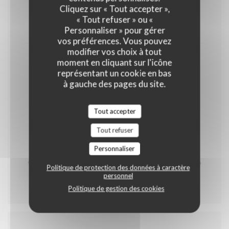
Cliquez sur « Tout accepter »,
OEUFS
LAIT
FRUITS À COQUE
« Tout refuser » ou «
13,00 EUR
Personnaliser » pour gérer
vos préférences. Vous pouvez
modifier vos choix à tout
Café & Mignardises
moment en cliquant sur l'icône
représentant un cookie en bas
GLUTEN
OEUFS
LAIT
à gauche des pages du site.
FRUITS À COQUE
Tout accepter
5,50 EUR
Tout refuser
* Contient du porc
Personnaliser
Carte des produits allergènes à votre disposition
Carte réalisée par notre Chef Johann Staskiewicz et sa
Politique de protection des données à caractère
brigade
personnel
Politique de gestion des cookies