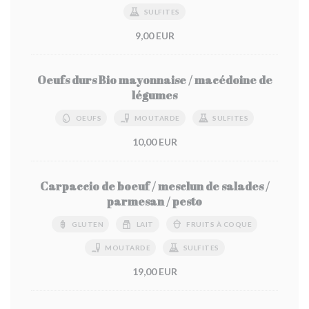
SULFITES
9,00 EUR
Oeufs durs Bio mayonnaise / macédoine de
légumes
OEUFS
MOUTARDE
SULFITES
10,00 EUR
Carpaccio de boeuf / mesclun de salades /
parmesan / pesto
GLUTEN
LAIT
FRUITS À COQUE
MOUTARDE
SULFITES
19,00 EUR