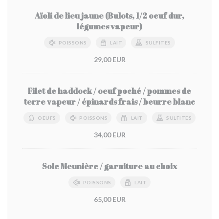
Aïoli de lieu jaune (Bulots, 1/2 oeuf dur,
légumes vapeur)
POISSONS
LAIT
SULFITES
29,00 EUR
Filet de haddock / oeuf poché / pommes de
terre vapeur / épinards frais / beurre blanc
OEUFS
POISSONS
LAIT
SULFITES
34,00 EUR
Sole Meunière / garniture au choix
POISSONS
LAIT
65,00 EUR