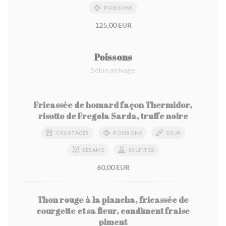
POISSONS
125,00 EUR
Poissons
Selon arrivage
Fricassée de homard façon Thermidor,
risotto de Fregola Sarda, truffe noire
CRUSTACÉS
POISSONS
SOJA
SÉSAME
SULFITES
60,00 EUR
Thon rouge à la plancha, fricassée de
courgette et sa fleur, condiment fraise
piment