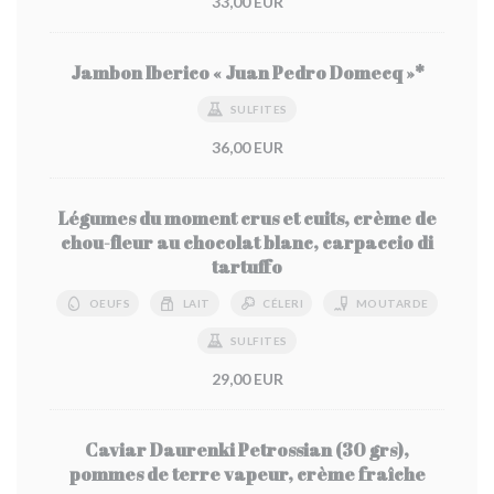
33,00 EUR
Jambon Iberico « Juan Pedro Domecq »*
SULFITES
36,00 EUR
Légumes du moment crus et cuits, crème de
chou-fleur au chocolat blanc, carpaccio di
tartuffo
OEUFS
LAIT
CÉLERI
MOUTARDE
SULFITES
29,00 EUR
Caviar Daurenki Petrossian (30 grs),
pommes de terre vapeur, crème fraîche