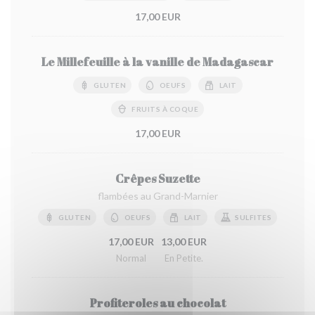
17,00 EUR
Le Millefeuille à la vanille de Madagascar
GLUTEN
OEUFS
LAIT
FRUITS À COQUE
17,00 EUR
Crêpes Suzette
flambées au Grand-Marnier
GLUTEN
OEUFS
LAIT
SULFITES
17,00 EUR
13,00 EUR
Normal
En Petite.
Profiteroles au chocolat