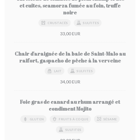
et cuites, scamorza fumée au foin, truffe
noire
CRUSTACÉS
SULFITES
33,00 EUR
Chair d'araignée de la baie de Saint-Malo au
raifort, gaspacho de pêche à la verveine
LAIT
SULFITES
34,00 EUR
Foie gras de canard au rhum arrangé et
condiment Mojito
GLUTEN
FRUITS À COQUE
SÉSAME
SULFITES