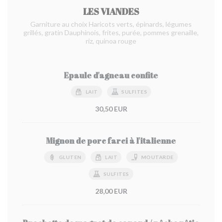
LES VIANDES
Garniture au choix Haricots verts, épinards, légumes
grillés, gratin Dauphinois, frites, purée, pommes grenaille,
riz, quinoa rouge
Epaule d'agneau confite
LAIT
SULFITES
30,50 EUR
Mignon de porc farci à l'italienne
GLUTEN
LAIT
MOUTARDE
SULFITES
28,00 EUR