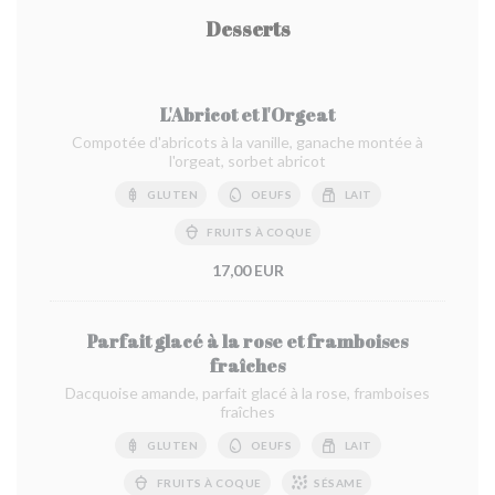
Desserts
L'Abricot et l'Orgeat
Compotée d'abricots à la vanille, ganache montée à
l'orgeat, sorbet abricot
GLUTEN
OEUFS
LAIT
FRUITS À COQUE
17,00 EUR
Parfait glacé à la rose et framboises
fraîches
Dacquoise amande, parfait glacé à la rose, framboises
fraîches
GLUTEN
OEUFS
LAIT
FRUITS À COQUE
SÉSAME