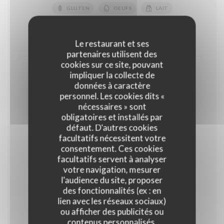
GLUTEN
OEUFS
LAIT
FRUITS À COQUE
10,50 EUR
14,00 EUR
Le restaurant et ses
partenaires utilisent des
cookies sur ce site, pouvant
Coupe de fruits rouges
impliquer la collecte de
données à caractère
18,00 EUR
personnel. Les cookies dits «
Normal
nécessaires » sont
obligatoires et installés par
défaut. D'autres cookies
Glaces et sorbets
facultatifs nécessitent votre
Parfum glaces : Vanille, Chocolat noir, Café, ,Pistache
consentement. Ces cookies
Parfum sorbets : Framboise, abricot, citron jaune,
facultatifs servent à analyser
verveine
votre navigation, mesurer
l'audience du site, proposer
des fonctionnalités (ex : en
Glaces et sorbets "Maison"
lien avec les réseaux sociaux)
ou afficher des publicités ou
Glaces : Vanille, Café, Chocolat Sorbets : Citron vert,
Mangue, Abricot, Framboise, Noix de coco
contenus personnalisés.