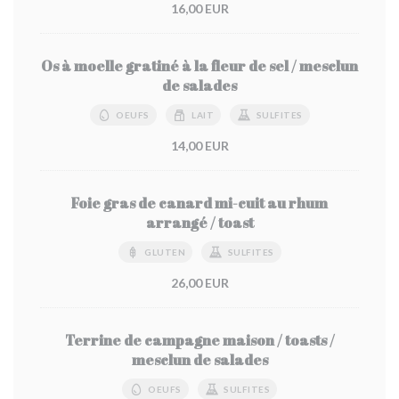
16,00 EUR
Os à moelle gratiné à la fleur de sel / mesclun
de salades
OEUFS
LAIT
SULFITES
14,00 EUR
Foie gras de canard mi-cuit au rhum
arrangé / toast
GLUTEN
SULFITES
26,00 EUR
Terrine de campagne maison / toasts /
mesclun de salades
OEUFS
SULFITES