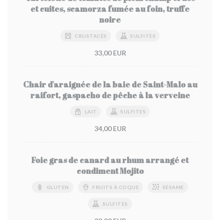
et cuites, scamorza fumée au foin, truffe
noire
CRUSTACÉS
SULFITES
33,00 EUR
Chair d'araignée de la baie de Saint-Malo au
raifort, gaspacho de pêche à la verveine
LAIT
SULFITES
34,00 EUR
Foie gras de canard au rhum arrangé et
condiment Mojito
GLUTEN
FRUITS À COQUE
SÉSAME
SULFITES