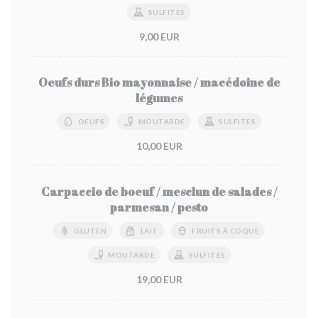
SULFITES
9,00 EUR
Oeufs durs Bio mayonnaise / macédoine de
légumes
OEUFS
MOUTARDE
SULFITES
10,00 EUR
Carpaccio de boeuf / mesclun de salades /
parmesan / pesto
GLUTEN
LAIT
FRUITS À COQUE
MOUTARDE
SULFITES
19,00 EUR