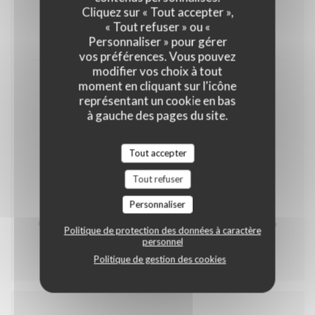
Cliquez sur « Tout accepter »,
OEUFS
LAIT
FRUITS À COQUE
« Tout refuser » ou «
13,00 EUR
Personnaliser » pour gérer
vos préférences. Vous pouvez
modifier vos choix à tout
Café & Mignardises
moment en cliquant sur l'icône
représentant un cookie en bas
GLUTEN
OEUFS
LAIT
à gauche des pages du site.
FRUITS À COQUE
Tout accepter
5,50 EUR
Tout refuser
* Contient du porc
Personnaliser
Carte des produits allergènes à votre disposition
Carte réalisée par notre Chef Johann Staskiewicz et sa
Politique de protection des données à caractère
brigade
personnel
Politique de gestion des cookies