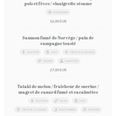
pois et fèves / vinaigrette sésame
POISSONS
16,00 EUR
Saumon fumé de Norvège / pain de
campagne toasté
GLUTEN
LAIT
FRUITS À COQUE
CÉLERI
SULFITES
27,00 EUR
Tataki de melon / fraîcheur de sucrine /
magret de canard fumé et cacahuètes
GLUTEN
SOJA
LAIT
FRUITS À COQUE
MOUTARDE
SÉSAME