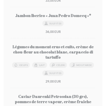
33,00 EUR
Jambon Iberico « Juan Pedro Domecq »*
SULFITES
36,00 EUR
Légumes du moment crus et cuits, crème de
chou-fleur au chocolat blanc, carpaccio di
tartuffo
OEUFS
LAIT
CÉLERI
MOUTARDE
SULFITES
29,00 EUR
Caviar Daurenki Petrossian (30 grs),
pommes de terre vapeur, crème fraîche