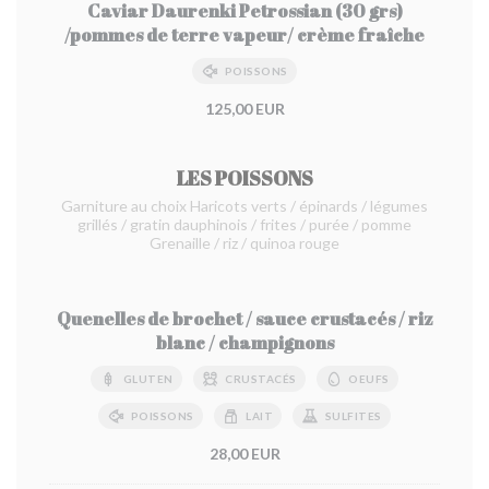
Caviar Daurenki Petrossian (30 grs)
/pommes de terre vapeur/ crème fraîche
POISSONS
125,00 EUR
LES POISSONS
Garniture au choix Haricots verts / épinards / légumes
grillés / gratin dauphinois / frites / purée / pomme
Grenaille / riz / quinoa rouge
Quenelles de brochet / sauce crustacés / riz
blanc / champignons
GLUTEN
CRUSTACÉS
OEUFS
POISSONS
LAIT
SULFITES
28,00 EUR