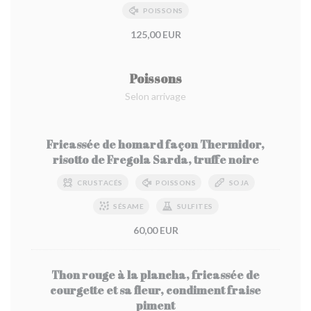
POISSONS
125,00 EUR
Poissons
Selon arrivage
Fricassée de homard façon Thermidor,
risotto de Fregola Sarda, truffe noire
CRUSTACÉS
POISSONS
SOJA
SÉSAME
SULFITES
60,00 EUR
Thon rouge à la plancha, fricassée de
courgette et sa fleur, condiment fraise
piment