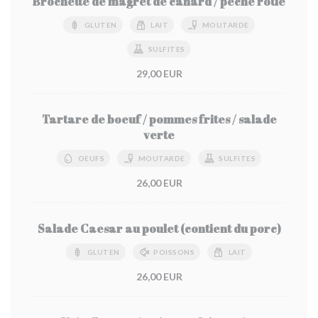
Brochette de magret de canard / pêche rôtie
GLUTEN
LAIT
MOUTARDE
SULFITES
29,00 EUR
Tartare de boeuf / pommes frites / salade
verte
OEUFS
MOUTARDE
SULFITES
26,00 EUR
Salade Caesar au poulet (contient du porc)
GLUTEN
POISSONS
LAIT
26,00 EUR