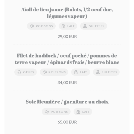
Aïoli de lieu jaune (Bulots, 1/2 oeuf dur,
légumes vapeur)
POISSONS
LAIT
SULFITES
29,00 EUR
Filet de haddock / oeuf poché / pommes de
terre vapeur / épinards frais / beurre blanc
OEUFS
POISSONS
LAIT
SULFITES
34,00 EUR
Sole Meunière / garniture au choix
POISSONS
LAIT
65,00 EUR