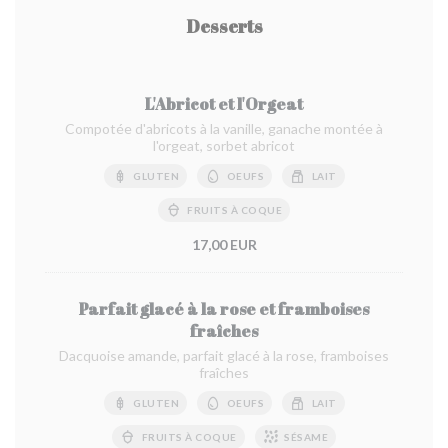
Desserts
L'Abricot et l'Orgeat
Compotée d'abricots à la vanille, ganache montée à
l'orgeat, sorbet abricot
GLUTEN
OEUFS
LAIT
FRUITS À COQUE
17,00 EUR
Parfait glacé à la rose et framboises
fraîches
Dacquoise amande, parfait glacé à la rose, framboises
fraîches
GLUTEN
OEUFS
LAIT
FRUITS À COQUE
SÉSAME