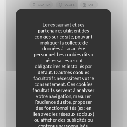
GLUTEN
OEUFS
LAIT
FRUITS À COQUE
10,50 EUR
14,00 EUR
Le restaurant et ses
partenaires utilisent des
cookies sur ce site, pouvant
Coupe de fruits rouges
impliquer la collecte de
données à caractère
18,00 EUR
personnel. Les cookies dits «
Normal
nécessaires » sont
obligatoires et installés par
défaut. D'autres cookies
Glaces et sorbets
facultatifs nécessitent votre
Parfum glaces : Vanille, Chocolat noir, Café, ,Pistache
consentement. Ces cookies
Parfum sorbets : Framboise, abricot, citron jaune,
facultatifs servent à analyser
verveine
votre navigation, mesurer
l'audience du site, proposer
des fonctionnalités (ex : en
Glaces et sorbets "Maison"
lien avec les réseaux sociaux)
ou afficher des publicités ou
Glaces : Vanille, Café, Chocolat Sorbets : Citron vert,
Mangue, Abricot, Framboise, Noix de coco
contenus personnalisés.