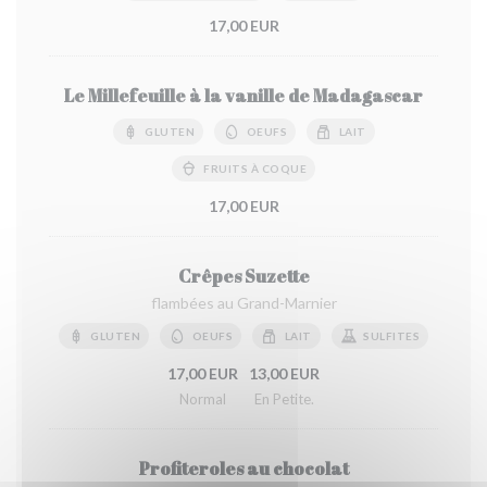
17,00 EUR
Le Millefeuille à la vanille de Madagascar
GLUTEN
OEUFS
LAIT
FRUITS À COQUE
17,00 EUR
Crêpes Suzette
flambées au Grand-Marnier
GLUTEN
OEUFS
LAIT
SULFITES
17,00 EUR
13,00 EUR
Normal
En Petite.
Profiteroles au chocolat