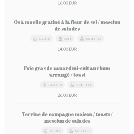
16,00 EUR
Os à moelle gratiné à la fleur de sel / mesclun
de salades
OEUFS
LAIT
SULFITES
14,00 EUR
Foie gras de canard mi-cuit au rhum
arrangé / toast
GLUTEN
SULFITES
26,00 EUR
Terrine de campagne maison / toasts /
mesclun de salades
OEUFS
SULFITES