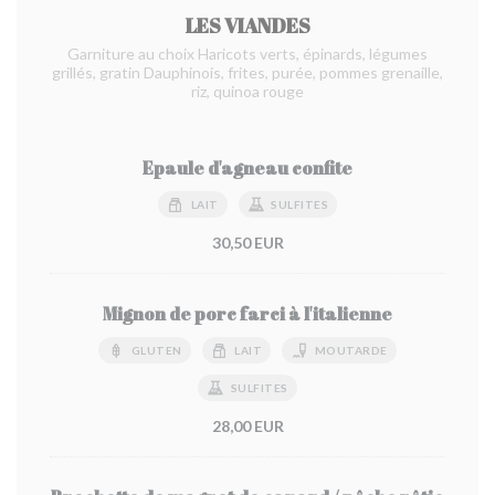
LES VIANDES
Garniture au choix Haricots verts, épinards, légumes
grillés, gratin Dauphinois, frites, purée, pommes grenaille,
riz, quinoa rouge
Epaule d'agneau confite
LAIT
SULFITES
30,50 EUR
Mignon de porc farci à l'italienne
GLUTEN
LAIT
MOUTARDE
SULFITES
28,00 EUR