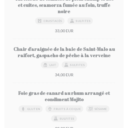
et cuites, scamorza fumée au foin, truffe
noire
CRUSTACÉS
SULFITES
33,00 EUR
Chair d'araignée de la baie de Saint-Malo au
raifort, gaspacho de pêche à la verveine
LAIT
SULFITES
34,00 EUR
Foie gras de canard au rhum arrangé et
condiment Mojito
GLUTEN
FRUITS À COQUE
SÉSAME
SULFITES