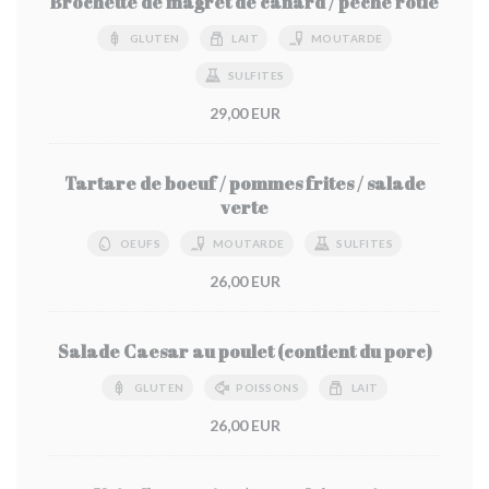
Brochette de magret de canard / pêche rôtie
GLUTEN
LAIT
MOUTARDE
SULFITES
29,00 EUR
Tartare de boeuf / pommes frites / salade
verte
OEUFS
MOUTARDE
SULFITES
26,00 EUR
Salade Caesar au poulet (contient du porc)
GLUTEN
POISSONS
LAIT
26,00 EUR