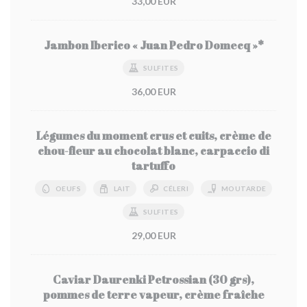
33,00 EUR
Jambon Iberico « Juan Pedro Domecq »*
SULFITES
36,00 EUR
Légumes du moment crus et cuits, crème de
chou-fleur au chocolat blanc, carpaccio di
tartuffo
OEUFS
LAIT
CÉLERI
MOUTARDE
SULFITES
29,00 EUR
Caviar Daurenki Petrossian (30 grs),
pommes de terre vapeur, crème fraîche