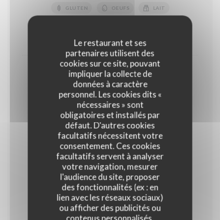
GLUTEN
OEUFS
LAIT
FRUITS À COQUE
10,50 EUR
14,00 EUR
Le restaurant et ses
partenaires utilisent des
cookies sur ce site, pouvant
Coupe de fruits rouges
impliquer la collecte de
données à caractère
18,00 EUR
personnel. Les cookies dits «
Normal
nécessaires » sont
obligatoires et installés par
défaut. D'autres cookies
Glaces et sorbets
facultatifs nécessitent votre
Parfum glaces : Vanille, Chocolat noir, Café, ,Pistache
consentement. Ces cookies
Parfum sorbets : Framboise, abricot, citron jaune,
facultatifs servent à analyser
verveine
votre navigation, mesurer
l'audience du site, proposer
des fonctionnalités (ex : en
Glaces et sorbets "Maison"
lien avec les réseaux sociaux)
ou afficher des publicités ou
Glaces : Vanille, Café, Chocolat Sorbets : Citron vert,
Mangue, Abricot, Framboise, Noix de coco
contenus personnalisés.