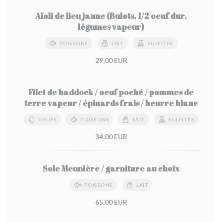
Aïoli de lieu jaune (Bulots, 1/2 oeuf dur,
légumes vapeur)
POISSONS
LAIT
SULFITES
29,00 EUR
Filet de haddock / oeuf poché / pommes de
terre vapeur / épinards frais / beurre blanc
OEUFS
POISSONS
LAIT
SULFITES
34,00 EUR
Sole Meunière / garniture au choix
POISSONS
LAIT
65,00 EUR