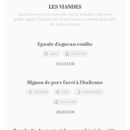
LES VIANDES
Garniture au choix Haricots verts, épinards, légumes
grillés, gratin Dauphinois, frites, purée, pommes grenaille,
riz, quinoa rouge
Epaule d'agneau confite
LAIT
SULFITES
30,50 EUR
Mignon de porc farci à l'italienne
GLUTEN
LAIT
MOUTARDE
SULFITES
28,00 EUR