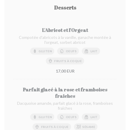
Desserts
L'Abricot et l'Orgeat
Compotée d'abricots à la vanille, ganache montée à
l'orgeat, sorbet abricot
GLUTEN
OEUFS
LAIT
FRUITS À COQUE
17,00 EUR
Parfait glacé à la rose et framboises
fraîches
Dacquoise amande, parfait glacé à la rose, framboises
fraîches
GLUTEN
OEUFS
LAIT
FRUITS À COQUE
SÉSAME