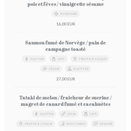
pois et fèves / vinaigrette sésame
POISSONS
16,00 EUR
Saumon fumé de Norvège / pain de
campagne toasté
GLUTEN
LAIT
FRUITS À COQUE
CÉLERI
SULFITES
27,00 EUR
Tataki de melon / fraîcheur de sucrine /
magret de canard fumé et cacahuètes
GLUTEN
SOJA
LAIT
FRUITS À COQUE
MOUTARDE
SÉSAME