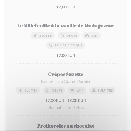
17,00 EUR
Le Millefeuille à la vanille de Madagascar
GLUTEN
OEUFS
LAIT
FRUITS À COQUE
17,00 EUR
Crêpes Suzette
flambées au Grand-Marnier
GLUTEN
OEUFS
LAIT
SULFITES
17,00 EUR
13,00 EUR
Normal
En Petite.
Profiteroles au chocolat