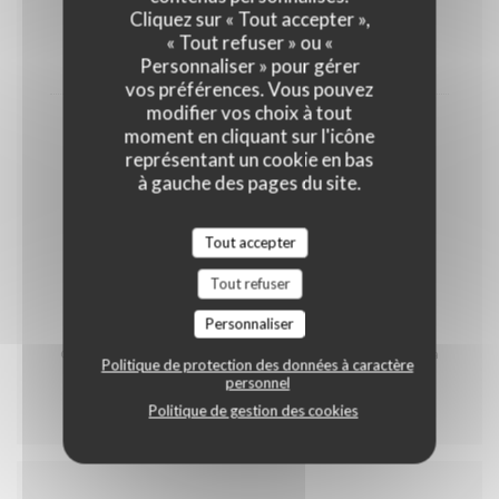
Cliquez sur « Tout accepter »,
OEUFS
LAIT
FRUITS À COQUE
« Tout refuser » ou «
13,00 EUR
Personnaliser » pour gérer
vos préférences. Vous pouvez
modifier vos choix à tout
Café & Mignardises
moment en cliquant sur l'icône
représentant un cookie en bas
GLUTEN
OEUFS
LAIT
à gauche des pages du site.
FRUITS À COQUE
Tout accepter
5,50 EUR
Tout refuser
* Contient du porc
Personnaliser
Carte des produits allergènes à votre disposition
Carte réalisée par notre Chef Johann Staskiewicz et sa
Politique de protection des données à caractère
brigade
personnel
Politique de gestion des cookies