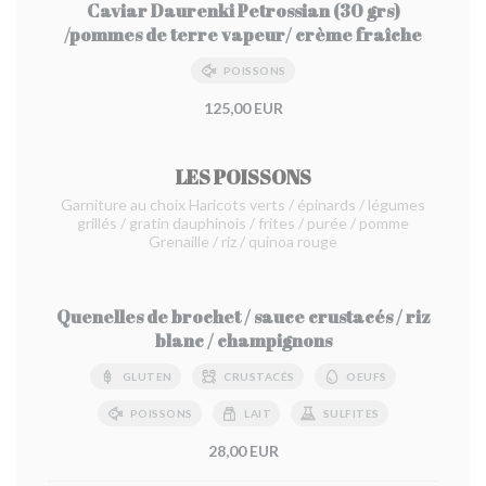
Caviar Daurenki Petrossian (30 grs)
/pommes de terre vapeur/ crème fraîche
POISSONS
125,00 EUR
LES POISSONS
Garniture au choix Haricots verts / épinards / légumes
grillés / gratin dauphinois / frites / purée / pomme
Grenaille / riz / quinoa rouge
Quenelles de brochet / sauce crustacés / riz
blanc / champignons
GLUTEN
CRUSTACÉS
OEUFS
POISSONS
LAIT
SULFITES
28,00 EUR