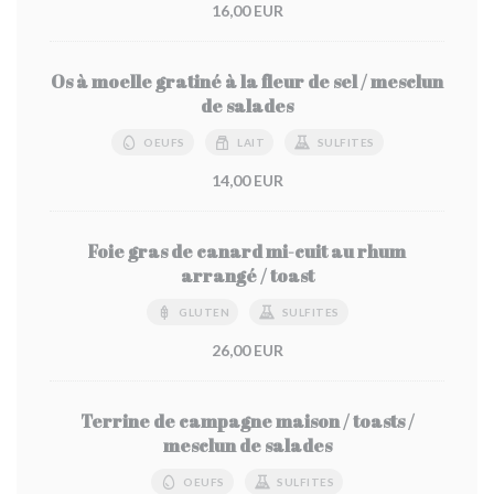
16,00 EUR
Os à moelle gratiné à la fleur de sel / mesclun
de salades
OEUFS
LAIT
SULFITES
14,00 EUR
Foie gras de canard mi-cuit au rhum
arrangé / toast
GLUTEN
SULFITES
26,00 EUR
Terrine de campagne maison / toasts /
mesclun de salades
OEUFS
SULFITES