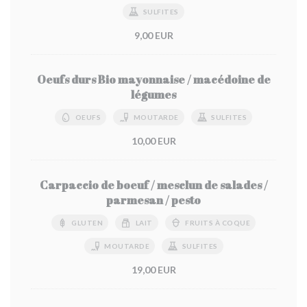
SULFITES
9,00 EUR
Oeufs durs Bio mayonnaise / macédoine de
légumes
OEUFS
MOUTARDE
SULFITES
10,00 EUR
Carpaccio de boeuf / mesclun de salades /
parmesan / pesto
GLUTEN
LAIT
FRUITS À COQUE
MOUTARDE
SULFITES
19,00 EUR