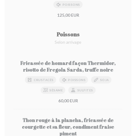
POISSONS
125,00 EUR
Poissons
Selon arrivage
Fricassée de homard façon Thermidor,
risotto de Fregola Sarda, truffe noire
CRUSTACÉS
POISSONS
SOJA
SÉSAME
SULFITES
60,00 EUR
Thon rouge à la plancha, fricassée de
courgette et sa fleur, condiment fraise
piment